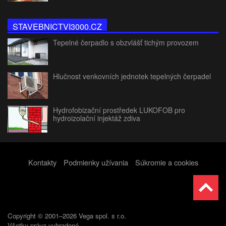
STAVEBNICTVI3000.CZ
Tepelné čerpadlo s obzvlášť tichým provozem
Hlučnost venkovních jednotek tepelných čerpadel
Hydrofobizační prostředek LUKOFOB pro
hydroizolační injektáž zdiva
Kontakty
Podmienky užívania
Súkromie a cookies
Copyright © 2001–2026 Vega spol. s r.o.
Všetky práva vyhradené.