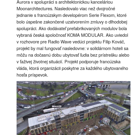
Aurora v spolupráci s architektonickou kanceláriou
Moonarchitectures. Nasledovalo viac než dvojročné
jednanie s francúzskym developérom Serie Flexom, ktoré
bolo úspešne zakončené uzatvorením zmluvy o dlhodobej
spolupráci. Ako dodávateľ prefabrikovaných modulov bola
vybraná česká spoločnosť KOMA MODULAR. Ako uviedol
v rozhovore pre Radio Wave vedúci projektu Filip Kováč,
projekt by mal fungovať nasledovne: v solidárnom hoteli sa
môžu na dočasnú dobu ubytovať ľudia bez prístrešku alebo
v ťaživej životnej situácií. Projekt podporuje francúzska
vláda, ktorá organizácii poskytne za každého ubytovaného
hosťa príspevok.