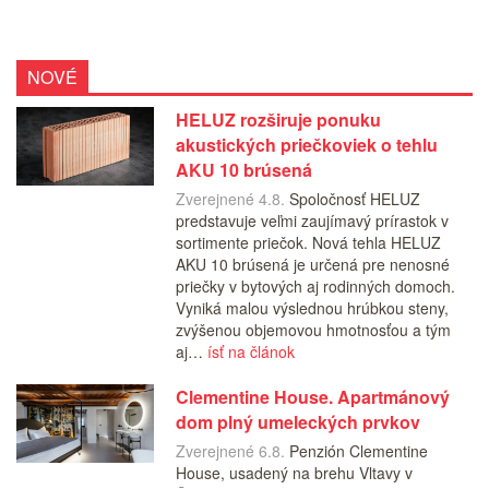
NOVÉ
HELUZ rozširuje ponuku
akustických priečkoviek o tehlu
AKU 10 brúsená
Zverejnené 4.8.
Spoločnosť HELUZ
predstavuje veľmi zaujímavý prírastok v
sortimente priečok. Nová tehla HELUZ
AKU 10 brúsená je určená pre nenosné
priečky v bytových aj rodinných domoch.
Vyniká malou výslednou hrúbkou steny,
zvýšenou objemovou hmotnosťou a tým
aj…
ísť na článok
Clementine House. Apartmánový
dom plný umeleckých prvkov
Zverejnené 6.8.
Penzión Clementine
House, usadený na brehu Vltavy v