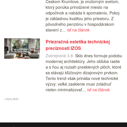
Českom Krumlove, je vnútorným svetom,
ktorý ponúka prirodzené miesto na
odpočinok a nabáda k spomaleniu. Pokoj
je základnou kvalitou jeho priestoru. Z
pôvodného penziónu v hospodárskom
stavení z…
ísť na článok
Priezračná estetika technickej
precíznosti IZOS
Zverejnené 3.8.
Sklo dnes formuje podobu
modernej architektúry. Jeho obľuba rastie
a s ňou aj rozsah presklených plôch, ktoré
sa stávajú kľúčovým dizajnovým prvkom.
Tento trend však prináša nové technické
výzvy: veľké zasklenie musí zvládnuť
nielen minimalizovať…
ísť na článok