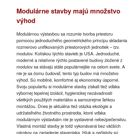
Modulárne stavby majú množstvo
výhod
Modulárnou výstavbou sa rozumie tvorba priestoru
pomocou jednoduchého geometrického princípu skladania
rozmerovo unifikovaných priestorových jednotiek – tzv.
modulov. Kolískou týchto stavieb je USA. Jednoduché,
moderné a relatívne rýchlo postavené budovy zložené z
modulov sa stávajú stále populárnejšie na celom svete. A
nie je sa čomu čudovať, tento typ budov má množstvo
výhod. Sú mobilné, komfortné aj ekonomicky úsporné.
Svoju popularitu si modulárne stavby získali tiež vďaka
výbornej tepelnej izolácii, hygienickej nezávadnosti
všetkých použitých materiálov a samozrejme ľahkou
montážou. Dnes je aktuálna tiež otázka ekológie a
udržateľného životného prostredia, ktoré vďaka
modulárnym výstavbám nie je vystavené nebezpečenstvu.
Vlastná montáž stavby je totiž vykonávaná bez väčších
nárokov na zariadenie staveniska. Hluk a nečistoty sú