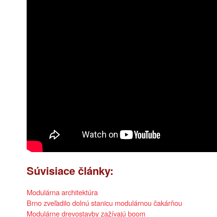
Súvisiace články:
Modulárna architektúra
Brno zveľadilo dolnú stanicu modulárnou čakárňou
Modulárne drevostavby zažívajú boom