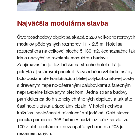
Najväčšia modulárna stavba
Štvorposchodový objekt sa skladá z 226 veľkopriestorových
modulov pôdorysných rozmerov 11 × 2,5 m. Hotel sa
rozprestiera na celkovej ploche 5 160 m2. Jednoznačne tak
ide o nezvyčajne rozsiahlu modulárnu budovu.
Zaujímavosťou je tiež ihrisko na streche hotela. Tá je
pokrytá aj solárnymi panelmi. Nevšedného vzhľadu fasády
bolo dosiahnuté kombináciou bielej polykarbonátovej dosky
s drevenými tepelno-ošetrenými palubovkami a farebným
nepravidelne lakovaným plechom. Jedna strana budovy
patrí dokonca do historicky chránených objektov a tak táto
časť hotelu získala špeciálny dizajn. V hoteli nechýba
knižnica, spoločenská miestnosť ani jedáleň. Celá stavba
ponúka pomoc až 308 ľuďom v núdzi, už teraz sa vie, že
100 z nich pochádza z nezaopatrených rodín a 208 je
nezamestnaných.