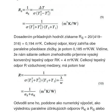
Dosadením príkladných hodnôt získame R
= 20/(419–
S
316) = 0,194 m²K. Celkový odpor, ktorý zahŕňa obe
paralelne pôsobiace zložky, je potom 0,185 m²K/W. Vidíme,
že nám sálanie celkom znehodnotilo príjemne vysoký
konvenčný tepelný odpor RK = 4 m²K/W. Celkový tepelný
odpor R vzduchovej medzery, má potom tvar
Odvodili sme ho, podobne ako numerický výpočet, ako
výslednicu paralelne účinkujúcich odporov R
a R
alebo
K
S