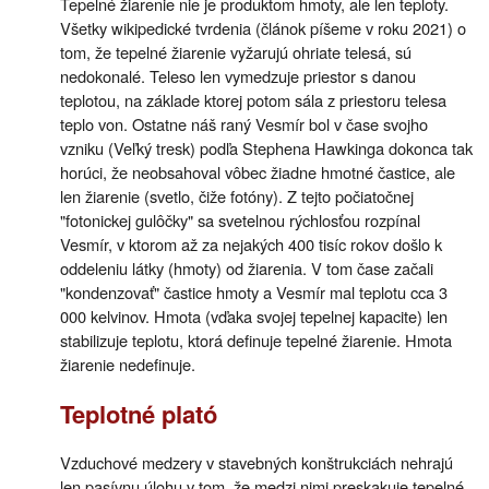
Tepelné žiarenie nie je produktom hmoty, ale len teploty.
Všetky wikipedické tvrdenia (článok píšeme v roku 2021) o
tom, že tepelné žiarenie vyžarujú ohriate telesá, sú
nedokonalé. Teleso len vymedzuje priestor s danou
teplotou, na základe ktorej potom sála z priestoru telesa
teplo von. Ostatne náš raný Vesmír bol v čase svojho
vzniku (Veľký tresk) podľa Stephena Hawkinga dokonca tak
horúci, že neobsahoval vôbec žiadne hmotné častice, ale
len žiarenie (svetlo, čiže fotóny). Z tejto počiatočnej
"fotonickej gulôčky" sa svetelnou rýchlosťou rozpínal
Vesmír, v ktorom až za nejakých 400 tisíc rokov došlo k
oddeleniu látky (hmoty) od žiarenia. V tom čase začali
"kondenzovať" častice hmoty a Vesmír mal teplotu cca 3
000 kelvinov. Hmota (vďaka svojej tepelnej kapacite) len
stabilizuje teplotu, ktorá definuje tepelné žiarenie. Hmota
žiarenie nedefinuje.
Teplotné plató
Vzduchové medzery v stavebných konštrukciách nehrajú
len pasívnu úlohu v tom, že medzi nimi preskakuje tepelné