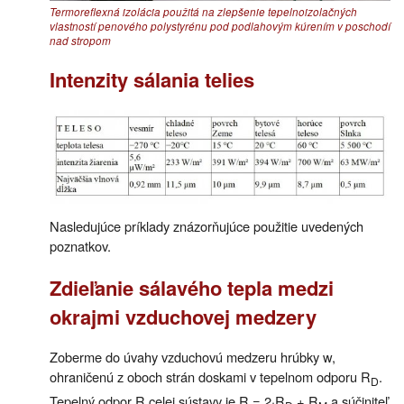
Termoreflexná izolácia použitá na zlepšenie tepelnoizolačných
vlastností penového polystyrénu pod podlahovým kúrením v poschodí
nad stropom
Intenzity sálania telies
Nasledujúce príklady znázorňujúce použitie uvedených
poznatkov.
Zdieľanie sálavého tepla medzi
okrajmi vzduchovej medzery
Zoberme do úvahy vzduchovú medzeru hrúbky w,
ohraničenú z oboch strán doskami v tepelnom odporu R
.
D
Tepelný odpor R celej sústavy je R = 2·R
+ R
a súčiniteľ