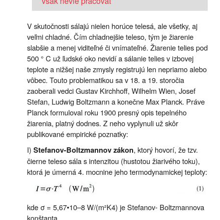
však nevie pracovať
V skutočnosti sálajú nielen horúce telesá, ale všetky, aj
veľmi chladné. Čím chladnejšie teleso, tým je žiarenie
slabšie a menej viditeľné či vnímateľné. Žiarenie telies pod
500 ° C už ľudské oko nevidí a sálanie telies v izbovej
teplote a nižšej naše zmysly registrujú len nepriamo alebo
vôbec. Touto problematikou sa v 18. a 19. storočia
zaoberali vedci Gustav Kirchhoff, Wilhelm Wien, Josef
Stefan, Ludwig Boltzmann a konečne Max Planck. Práve
Planck formuloval roku 1900 presný opis tepelného
žiarenia, platný dodnes. Z neho vyplynuli už skôr
publikované empirické poznatky:
I)
, ktorý hovorí, že tzv.
Stefanov-Boltzmannov zákon
čierne teleso sála s intenzitou (hustotou žiarivého toku),
ktorá je úmerná 4. mocnine jeho termodynamickej teploty:
kde σ = 5,67•10–8 W/(m²K4) je Stefanov- Boltzmannova
konštanta.