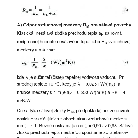
A) Odpor vzduchovej medzery R
pre sálavé povrchy.
M
Klasická, nesálavá zložka prechodu tepla a
sa rovná
K
recipročnej hodnote nesálavého tepelného R
vzduchovej
K
medzery a má tvar:
kde λ je súčiniteľ (čistej) tepelnej vodivosti vzduchu. Pri
strednej teplote 10 °C, kedy je λ = 0,0251 W/(m
), a
K
hrúbke medzery 0,1 m je a
= 0,250 W/(m²K) a RK = 4
K
m²K/W.
Čo sa týka sálavej zložky R
, predpokladajme, že povrch
M
dosiek ohraničujúcich z oboch strán vzduchovú medzeru
má ε → 1. Bežné dosky majú cca ε = 0,90 až 0,98. Sálavú
zložku prechodu tepla medzerou spočítame zo Stefanov-