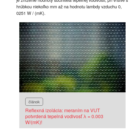
hrúbkou niekoľko mm až na hodnotu lambdy vzduchu 0,
0251 W / (mK).
článok
Reflexná izolácia: meraním na VUT
potvrdená tepelná vodivosť λ = 0.003
W/(mK)!