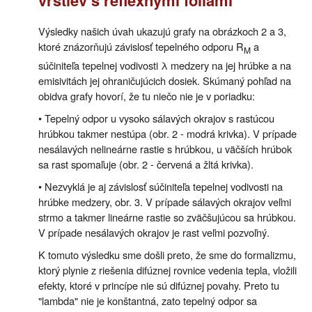
Výsledky našich úvah ukazujú grafy na obrázkoch 2 a 3,
ktoré znázorňujú závislosť tepelného odporu R
a
M
súčiniteľa tepelnej vodivosti λ medzery na jej hrúbke a na
emisivitách jej ohraničujúcich dosiek. Skúmaný pohľad na
obidva grafy hovorí, že tu niečo nie je v poriadku:
• Tepelný odpor u vysoko sálavých okrajov s rastúcou
hrúbkou takmer nestúpa (obr. 2 - modrá krivka). V prípade
nesálavých nelineárne rastie s hrúbkou, u väčších hrúbok
sa rast spomaľuje (obr. 2 - červená a žltá krivka).
• Nezvyklá je aj závislosť súčiniteľa tepelnej vodivosti na
hrúbke medzery, obr. 3. V prípade sálavých okrajov veľmi
strmo a takmer lineárne rastie so zväčšujúcou sa hrúbkou.
V prípade nesálavých okrajov je rast veľmi pozvoľný.
K tomuto výsledku sme došli preto, že sme do formalizmu,
ktorý plynie z riešenia difúznej rovnice vedenia tepla, vložili
efekty, ktoré v princípe nie sú difúznej povahy. Preto tu
"lambda" nie je konštantná, zato tepelný odpor sa