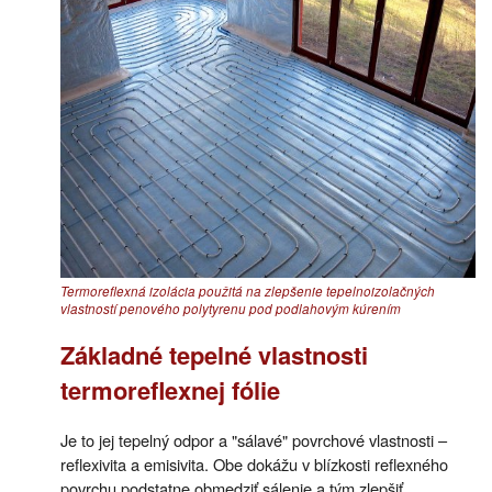
Termoreflexná izolácia použitá na zlepšenie tepelnoizolačných
vlastností penového polytyrenu pod podlahovým kúrením
Základné tepelné vlastnosti
termoreflexnej fólie
Je to jej tepelný odpor a "sálavé" povrchové vlastnosti –
reflexivita a emisivita. Obe dokážu v blízkosti reflexného
povrchu podstatne obmedziť sálenie a tým zlepšiť