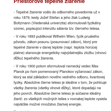
Priestorové tepelné žiarenie
- Tepelné žiarenie vošlo do odborného povedomia už v
roku 1879, kedy Jožef Stefan a jeho žiak Ludwig
Boltzmann (Viedenská univerzita) sformulovali fyzikálny
vzorec, popisujúci intenzitu sálania tzv. čierneho telesa.
- V roku 1893 publikoval Wilhelm Wien, fyzik pruského
pôvodu, zákon posunu (posunovací zákon), ktorý pre
tepelné žiarenie v danej teplote (napr. teplota horúcej
platne) stanovuje energeticky najvýdatnejšiu zložku (vlnovú
dĺžku) tepelného žiarenia.
- V roku 1900 potom sformuloval nemecký vedec Max
Planck po ňom pomenovaný Planckov vyžarovací zákon,
ktorý sa stal základom nového vedného odboru, kvantovej
fyziky. Absolútne čierne teleso je ideálne v tom, že pohlcuje
všetky žiarenia (všetky vlnové dĺžky), ktoré dopadajú na
jeho povrch. Absolútne čierne teleso je súčasne ideálny
žiarič: zo všetkých možných telies v rovnakej teplote vysiela
najväčšie možné množstvo žiarivej energie.