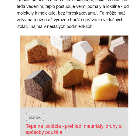
teda vedením, teplo postupuje veľmi pomaly a lokálne - od
molekuly k molekule, bez "preskakovania". To môže mať
vplyv na možno až výrazne horšie správanie vzdušných
izolácii najmä v nestálych podmienkach.
článok
Tepelná izolácia - prehľad, materiály, druhy a
spôsoby použitia