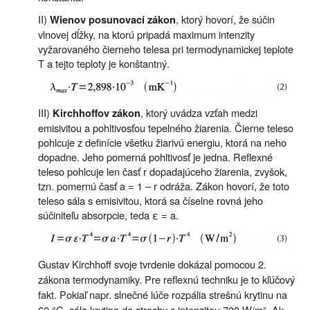
II)
, ktorý hovorí, že súčin
Wienov posunovací zákon
vlnovej dĺžky, na ktorú pripadá maximum intenzity
vyžarovaného čierneho telesa pri termodynamickej teplote
T a tejto teploty je konštantný.
III)
, ktorý uvádza vzťah medzi
Kirchhoffov zákon
emisivitou a pohltivosťou tepelného žiarenia. Čierne teleso
pohlcuje z definície všetku žiarivú energiu, ktorá na neho
dopadne. Jeho pomerná pohltivosť je jedna. Reflexné
teleso pohlcuje len časť r dopadajúceho žiarenia, zvyšok,
tzn. pomernú časť a = 1 – r odráža. Zákon hovorí, že toto
teleso sála s emisivitou, ktorá sa číselne rovná jeho
súčiniteľu absorpcie, teda ε = a.
Gustav Kirchhoff svoje tvrdenie dokázal pomocou 2.
zákona termodynamiky. Pre reflexnú techniku je to kľúčový
fakt. Pokiaľ napr. slnečné lúče rozpália strešnú krytinu na
60 °C, sála krytina do strechy s intenzitou 700 W/m². Ak