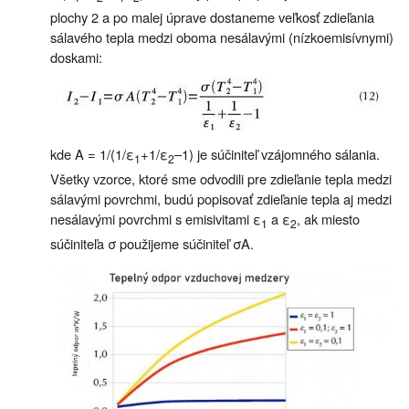
plochy 2 a po malej úprave dostaneme veľkosť zdieľania
sálavého tepla medzi oboma nesálavými (nízkoemisívnymi)
doskami:
kde A = 1/(1/ε
+1/ε
–1) je súčiniteľ vzájomného sálania.
1
2
Všetky vzorce, ktoré sme odvodili pre zdieľanie tepla medzi
sálavými povrchmi, budú popisovať zdieľanie tepla aj medzi
nesálavými povrchmi s emisivitami ε
a ε
, ak miesto
1
2
súčiniteľa σ použijeme súčiniteľ σA.