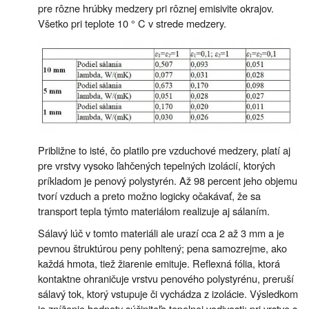
pre rôzne hrúbky medzery pri rôznej emisivite okrajov.
Všetko pri teplote 10 ° C v strede medzery.
Približne to isté, čo platilo pre vzduchové medzery, platí aj
pre vrstvy vysoko ľahčených tepelných izolácií, ktorých
príkladom je penový polystyrén. Až 98 percent jeho objemu
tvorí vzduch a preto možno logicky očakávať, že sa
transport tepla týmto materiálom realizuje aj sálaním.
Sálavý lúč v tomto materiáli ale urazí cca 2 až 3 mm a je
pevnou štruktúrou peny pohltený; pena samozrejme, ako
každá hmota, tiež žiarenie emituje. Reflexná fólia, ktorá
kontaktne ohraničuje vrstvu penového polystyrénu, preruší
sálavý tok, ktorý vstupuje či vychádza z izolácie. Výsledkom
je zníženie hodnoty súčiniteľa tepelnej vodivosti; pri vrstve s