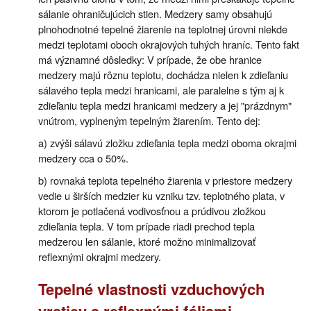
sálanie ohraničujúcich stien. Medzery samy obsahujú
plnohodnotné tepelné žiarenie na teplotnej úrovni niekde
medzi teplotami oboch okrajových tuhých hraníc. Tento fakt
má významné dôsledky: V prípade, že obe hranice
medzery majú rôznu teplotu, dochádza nielen k zdieľaniu
sálavého tepla medzi hranicami, ale paralelne s tým aj k
zdieľaniu tepla medzi hranicami medzery a jej "prázdnym"
vnútrom, vyplneným tepelným žiarením. Tento dej:
a) zvýši sálavú zložku zdieľania tepla medzi oboma okrajmi
medzery cca o 50%.
b) rovnaká teplota tepelného žiarenia v priestore medzery
vedie u širších medzier ku vzniku tzv. teplotného plata, v
ktorom je potlačená vodivosťnou a prúdivou zložkou
zdieľania tepla. V tom prípade riadi prechod tepla
medzerou len sálanie, ktoré možno minimalizovať
reflexnými okrajmi medzery.
Tepelné vlastnosti vzduchových
vrstiev s reflexnými fóliami