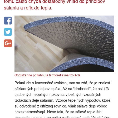
tomu často chýba dostatočný vhľad do princípov
sálania a reflexie tepla.
Obojstranne potiahnutá termoreflexná izolácia
Pokiaľ ide o konvenčné izolácie, tam sa zdá, že je znalosť
základných princípov lepšia. Až na "drobnosť", že asi 1/3
ustálených tepelných tokov sa v bežných vzdušných
izoláciách deje sálaním. Vzorce tepelných výpočtov, ktoré
sú odvodené z difúznej rovnice, však sálavé deje vôbec
nezaznamenávajú. Nieto fakt, že sa sálavé teplo šíri
rýchlosťou svetla a na veľkú vzdialenosť, zatiaľ čo difúziou,