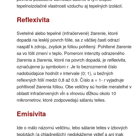
tepelnoizolačné vlastnosti vzduchu aj tepelných izolácií.
Reflexivita
Svetelné alebo tepelné (infračervené) žiarenie, ktoré
dopadá na lesklý povrch fólie, sa z väčšej časti odrazí
naspäť k zdroju, zvyšok je fóliou pohltený. Pohltené žiarenie
sa vo fólii zmení v teplo. Pomerom intenzity odrazeného
žiarenia a žiarenia, ktoré na povrch dopadá, je
reflexivita
,
označujeme ju symbolom
r
. Je to bezrozmerné číslo
nadobúdajúce hodnôt v intervale (0; 1), u bežných
reflexných fólií medzi 0,8 až 0,9. Číslo a = 1-
r
vyjadruje
pohltivosť žiarenia fóliou. Obe veličiny sú horšie merateľné v
oblasti infračervených vĺn s vlnovou dĺžkou okolo 10
mikrometrov, ktoré zodpovedajú sálaniu telies.
Emisivita
Ide o málo názornú veličinu, lebo sálanie telies v izbových
teplotách (a chladnejších) nedokážeme vidieť a ani inak