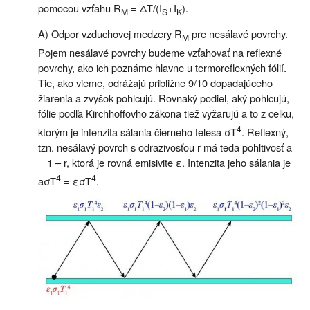
pomocou vzťahu R
= ΔT/(I
+I
).
M
S
K
A) Odpor vzduchovej medzery R
pre nesálavé povrchy.
M
Pojem nesálavé povrchy budeme vzťahovať na reflexné
povrchy, ako ich poznáme hlavne u termoreflexných fólií.
Tie, ako vieme, odrážajú približne 9/10 dopadajúceho
žiarenia a zvyšok pohlcujú. Rovnaký podiel, aký pohlcujú,
fólie podľa Kirchhoffovho zákona tiež vyžarujú a to z celku,
4
ktorým je intenzita sálania čierneho telesa σT
. Reflexný,
tzn. nesálavý povrch s odrazivosťou r má teda pohltivosť a
= 1 – r, ktorá je rovná emisivite ε. Intenzita jeho sálania je
4
4
aσT
= εσT
.