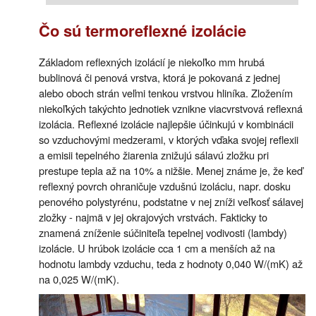
Čo sú termoreflexné izolácie
Základom reflexných izolácií je niekoľko mm hrubá
bublinová či penová vrstva, ktorá je pokovaná z jednej
alebo oboch strán veľmi tenkou vrstvou hliníka. Zložením
niekoľkých takýchto jednotiek vznikne viacvrstvová reflexná
izolácia. Reflexné izolácie najlepšie účinkujú v kombinácii
so vzduchovými medzerami, v ktorých vďaka svojej reflexii
a emisii tepelného žiarenia znižujú sálavú zložku pri
prestupe tepla až na 10% a nižšie. Menej známe je, že keď
reflexný povrch ohraničuje vzdušnú izoláciu, napr. dosku
penového polystyrénu, podstatne v nej zníži veľkosť sálavej
zložky - najmä v jej okrajových vrstvách. Fakticky to
znamená zníženie súčiniteľa tepelnej vodivosti (lambdy)
izolácie. U hrúbok izolácie cca 1 cm a menších až na
hodnotu lambdy vzduchu, teda z hodnoty 0,040 W/(mK) až
na 0,025 W/(mK).