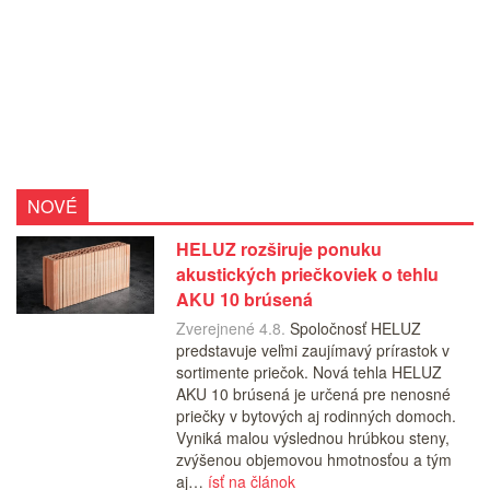
NOVÉ
HELUZ rozširuje ponuku
akustických priečkoviek o tehlu
AKU 10 brúsená
Zverejnené 4.8.
Spoločnosť HELUZ
predstavuje veľmi zaujímavý prírastok v
sortimente priečok. Nová tehla HELUZ
AKU 10 brúsená je určená pre nenosné
priečky v bytových aj rodinných domoch.
Vyniká malou výslednou hrúbkou steny,
zvýšenou objemovou hmotnosťou a tým
aj…
ísť na článok