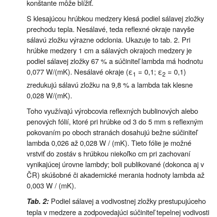
konštante môže blížiť.
S klesajúcou hrúbkou medzery klesá podiel sálavej zložky
prechodu tepla. Nesálavé, teda reflexné okraje navyše
sálavú zložku výrazne odclonia. Ukazuje to tab. 2. Pri
hrúbke medzery 1 cm a sálavých okrajoch medzery je
podiel sálavej zložky 67 % a súčiniteľ lambda má hodnotu
0,077 W/(mK). Nesálavé okraje (ε
= 0,1; ε
= 0,1)
1
2
zredukujú sálavú zložku na 9,8 % a lambda tak klesne
0,028 W/(mK).
Toho využívajú výrobcovia reflexných bublinových alebo
penových fólií, ktoré pri hrúbke od 3 do 5 mm s reflexným
pokovaním po oboch stranách dosahujú bežne súčiniteľ
lambda 0,026 až 0,028 W / (mK). Tieto fólie je možné
vrstviť do zostáv s hrúbkou niekoľko cm pri zachovaní
vynikajúcej úrovne lambdy; boli publikované (dokonca aj v
ČR) skúšobné či akademické merania hodnoty lambda až
0,003 W / (mK).
Podiel sálavej a vodivostnej zložky prestupujúceho
Tab. 2:
tepla v medzere a zodpovedajúci súčiniteľ tepelnej vodivosti