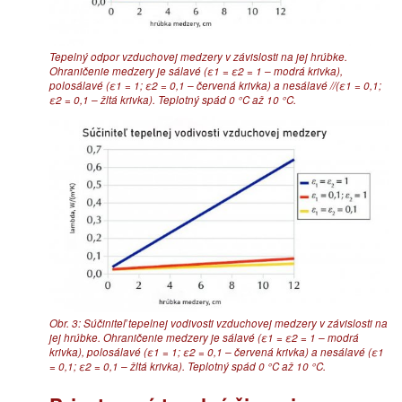
Tepelný odpor vzduchovej medzery v závislosti na jej hrúbke.
Ohraničenie medzery je sálavé (ε1 = ε2 = 1 – modrá krivka),
polosálavé (ε1 = 1; ε2 = 0,1 – červená krivka) a nesálavé //(ε1 = 0,1;
ε2 = 0,1 – žltá krivka). Teplotný spád 0 °C až 10 °C.
Obr. 3: Súčiniteľ tepelnej vodivosti vzduchovej medzery v závislosti na
jej hrúbke. Ohraničenie medzery je sálavé (ε1 = ε2 = 1 – modrá
krivka), polosálavé (ε1 = 1; ε2 = 0,1 – červená krivka) a nesálavé (ε1
= 0,1; ε2 = 0,1 – žltá krivka). Teplotný spád 0 °C až 10 °C.