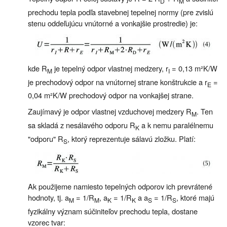
D
M
prechodu tepla podľa stavebnej tepelnej normy (pre zvislú
stenu oddeľujúcu vnútorné a vonkajšie prostredie) je:
kde R
je tepelný odpor vlastnej medzery, r
= 0,13 m²K/W
M
I
je prechodový odpor na vnútornej strane konštrukcie a r
=
E
0,04 m²K/W prechodový odpor na vonkajšej strane.
Zaujímavý je odpor vlastnej vzduchovej medzery R
. Ten
M
sa skladá z nesálavého odporu R
a k nemu paralélnemu
K
"odporu" R
, ktorý reprezentuje sálavú zložku. Platí:
S
Ak použijeme namiesto tepelných odporov ich prevrátené
hodnoty, tj. a
= 1/R
, a
= 1/R
a a
= 1/R
, ktoré majú
M
M
K
K
S
S
fyzikálny význam súčiniteľov prechodu tepla, dostane
vzorec tvar: