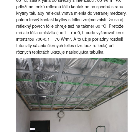
priložíme tenkú reflexnú fóliu kontaktne na spodnú stranu
krytiny tak, aby reflexná vrstva mierila do vetranej medzery,
potom tesný kontakt krytiny s fóliou zrejme zaistí, že sa aj
reflexný povrch fólie ohreje tiež na takmer 60 °C. Pretože
má ale fólia emisivitu ε = 1 – r = 0,1, bude vyžarovať len s
intenzitou 700•0,1 = 70 W/m². A to už je poriadny rozdiel!
Intenzity sálania čiernych telies (tzn. bez reflexie) pri
rôznych teplotách ukazuje nasledujúca tabuľka.