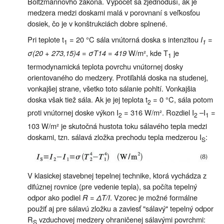
Boltzmannovho zákona. Výpočet sa zjednoduší, ak je
medzera medzi doskami malá v porovnaní s veľkosťou
dosiek, čo je v konštrukciách dobre splnené.
Pri teplote t
= 20 °C sála vnútorná doska s intenzitou
I
=
1
1
σ(20 + 273,15)4 = σT14 = 419
W/m², kde T
je
1
termodynamická teplota povrchu vnútornej dosky
orientovaného do medzery. Protiľahlá doska na studenej,
vonkajšej strane, všetko toto sálanie pohltí. Vonkajšia
doska však tiež sála. Ak je jej teplota t
= 0 °C, sála potom
2
proti vnútornej doske výkon I
= 316 W/m². Rozdiel I
–I
=
2
2
1
103 W/m² je skutočná hustota toku sálavého tepla medzi
doskami, tzn. sálavá zložka prechodu tepla medzerou I
:
S
V klasickej stavebnej tepelnej technike, ktorá vychádza z
difúznej rovnice (pre vedenie tepla), sa počíta tepelný
odpor ako podiel
R = ΔT/I
. Vzorec je možné formálne
použiť aj pre sálavú zložku a zaviesť "sálavý" tepelný odpor
R
vzduchovej medzery ohraničenej sálavými povrchmi:
S