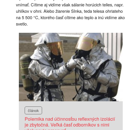
vnímať. Cítime aj vidíme však sálanie horúcich telies, napr.
uhlíkov v ohni. Alebo žiarenie Slnka, teda telesa ohriateho
na 5 500 °C, ktorého časť cítime ako teplo a inú vidíme ako
svetlo.
článok
Polemika nad účinnosťou reflexných izolácií
je zbytočná. Veľká časť odborníkov s nimi