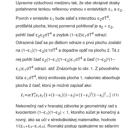
Upravme vzduchovú medzeru tak, že obe okrajové dosky
potiahneme tenkou reflexnou vrstvou v emisivitách ε
a ε
.
1
2
4
Povrch v emisivite ε
bude sálať s intenzitou ε
σT
,
1
2
protiľahlá plocha, ktorej pomerná pohltivosť je a
= ε
,
2
2
4
4
pohltí časť ε
ε
σT
a zvyšok (1–ε2)ε
σT
odrazí.
2
2
1
Odrazená časť sa po ďalšom odraze o prvú plochu zoslabí
4
na (1–ε
)(1–ε
)ε1σT
a dopadne opäť na plochu 2. Tá z
1
2
4
nej pohltí časť ε
(1–ε
)(1–ε
)ε
σT
a časť (1–ε
)²(1–
2
1
2
1
2
4
ε
)ε
σT
odrazí. atď. Znázorňuje to obr. 1. Z pôvodného
1
1
4
lúča ε
σT
, ktorý emitovala plocha 1, nakoniec absorbuje
1
plocha 2 časť, ktorú je možné zapísať ako:
Nekonečný rad v hranatej zátvorke je geometrický rad s
kvocientom (1–ε
)(1–ε
) < 1, ktorého súčet je konečný a
1
2
rovný, ako sa učí v stredoškolskej matematike, hodnote
1/(ε
+ε
–ε
ε
). Rovnaký postup opakujeme so sálaním
1
2
1
2