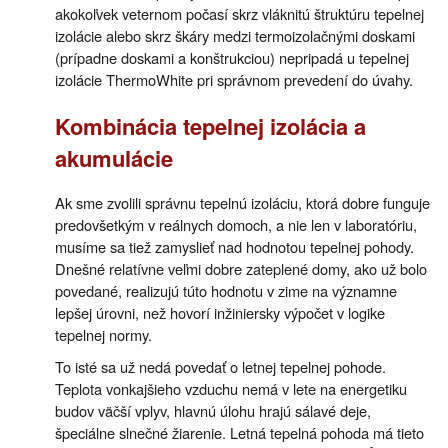
akokoľvek veternom počasí skrz vláknitú štruktúru tepelnej
izolácie alebo skrz škáry medzi termoizolačnými doskami
(prípadne doskami a konštrukciou) nepripadá u tepelnej
izolácie ThermoWhite pri správnom prevedení do úvahy.
Kombinácia tepelnej izolácia a
akumulácie
Ak sme zvolili správnu tepelnú izoláciu, ktorá dobre funguje
predovšetkým v reálnych domoch, a nie len v laboratóriu,
musíme sa tiež zamyslieť nad hodnotou tepelnej pohody.
Dnešné relatívne veľmi dobre zateplené domy, ako už bolo
povedané, realizujú túto hodnotu v zime na významne
lepšej úrovni, než hovorí inžiniersky výpočet v logike
tepelnej normy.
To isté sa už nedá povedať o letnej tepelnej pohode.
Teplota vonkajšieho vzduchu nemá v lete na energetiku
budov väčší vplyv, hlavnú úlohu hrajú sálavé deje,
špeciálne slnečné žiarenie. Letná tepelná pohoda má tieto