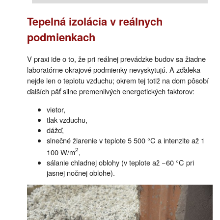
Tepelná izolácia v reálnych
podmienkach
V praxi ide o to, že pri reálnej prevádzke budov sa žiadne
laboratórne okrajové podmienky nevyskytujú. A zďaleka
nejde len o teplotu vzduchu; okrem tej totiž na dom pôsobí
ďalších päť silne premenlivých energetických faktorov:
vietor,
tlak vzduchu,
dážď,
slnečné žiarenie v teplote 5 500 °C a intenzite až 1
2
100 W/m
,
sálanie chladnej oblohy (v teplote až −60 °C pri
jasnej nočnej oblohe).