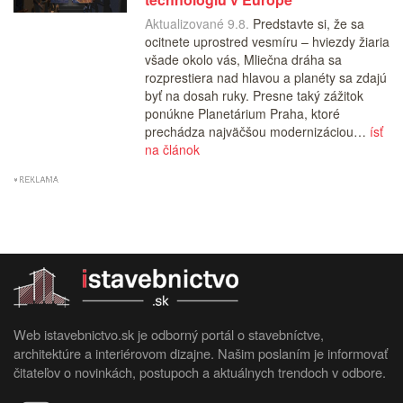
Aktualizované 9.8.
Predstavte si, že sa
ocitnete uprostred vesmíru – hviezdy žiaria
všade okolo vás, Mliečna dráha sa
rozprestiera nad hlavou a planéty sa zdajú
byť na dosah ruky. Presne taký zážitok
ponúkne Planetárium Praha, ktoré
prechádza najväčšou modernizáciou…
ísť
na článok
Web istavebnictvo.sk je odborný portál o stavebníctve,
architektúre a interiérovom dizajne. Našim poslaním je informovať
čitateľov o novinkách, postupoch a aktuálnych trendoch v odbore.