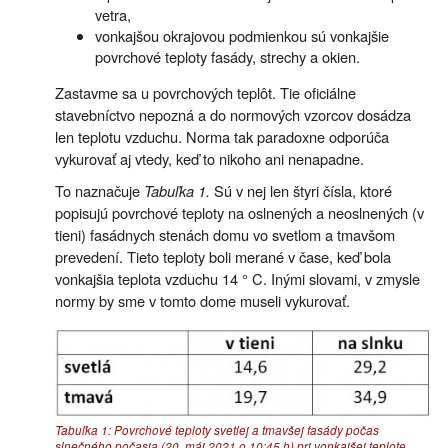
vetra,
vonkajšou okrajovou podmienkou sú vonkajšie
povrchové teploty fasády, strechy a okien.
Zastavme sa u povrchových teplôt. Tie oficiálne
stavebníctvo nepozná a do normových vzorcov dosádza
len teplotu vzduchu. Norma tak paradoxne odporúča
vykurovať aj vtedy, keď to nikoho ani nenapadne.
To naznačuje
Tabuľka 1.
Sú v nej len štyri čísla, ktoré
popisujú povrchové teploty na oslnených a neoslnených (v
tieni) fasádnych stenách domu vo svetlom a tmavšom
prevedení. Tieto teploty boli merané v čase, keď bola
vonkajšia teplota vzduchu 14 ° C. Inými slovami, v zmysle
normy by sme v tomto dome museli vykurovať.
Tabuľka 1: Povrchové teploty svetlej a tmavšej fasády počas
slnečného počasia (20. máj 2021 o 10:45 h) pri vonkajšej teplote