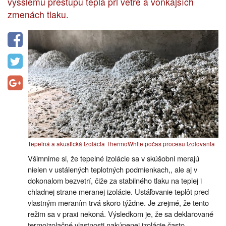
vyššiemu prestupu tepla pri vetre a vonkajších
zmenách tlaku.
Tepelná a akustická izolácia ThermoWhite počas procesu izolovania
Všimnime si, že tepelné izolácie sa v skúšobni merajú
nielen v ustálených teplotných podmienkach,, ale aj v
dokonalom bezvetrí, čiže za stabilného tlaku na teplej i
chladnej strane meranej izolácie. Ustáľovanie teplôt pred
vlastným meraním trvá skoro týždne. Je zrejmé, že tento
režim sa v praxi nekoná. Výsledkom je, že sa deklarované
termoizolačné vlastnosti nakúpenej izolácie často