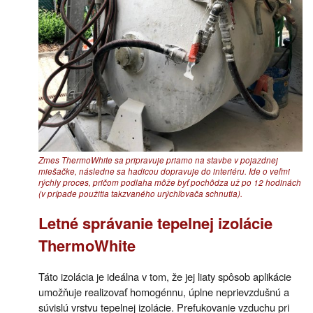
Zmes ThermoWhite sa pripravuje priamo na stavbe v pojazdnej
miešačke, následne sa hadicou dopravuje do interiéru. Ide o veľmi
rýchly proces, pričom podlaha môže byť pochôdza už po 12 hodinách
(v prípade použitia takzvaného urýchľovača schnutia).
Letné správanie tepelnej izolácie
ThermoWhite
Táto izolácia je ideálna v tom, že jej liaty spôsob aplikácie
umožňuje realizovať homogénnu, úplne neprievzdušnú a
súvislú vrstvu tepelnej izolácie. Prefukovanie vzduchu pri