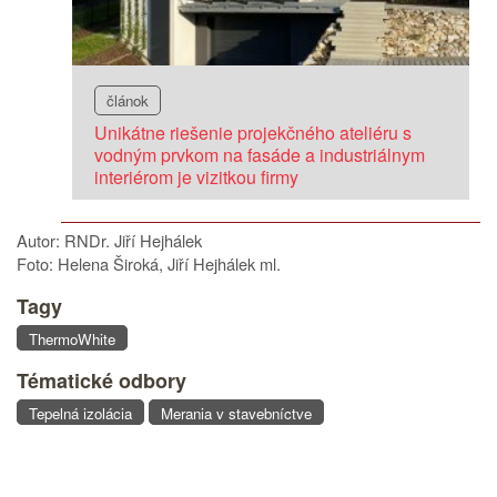
článok
Unikátne riešenie projekčného ateliéru s
vodným prvkom na fasáde a industriálnym
interiérom je vizitkou firmy
Autor: RNDr. Jiří Hejhálek
Foto: Helena Široká, Jiří Hejhálek ml.
Tagy
ThermoWhite
Tématické odbory
Tepelná izolácia
Merania v stavebníctve