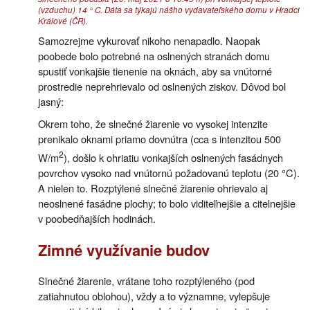
(vzduchu) 14 ° C. Dáta sa týkajú nášho vydavateľského domu v Hradci
Králové (ČR).
Samozrejme vykurovať nikoho nenapadlo. Naopak
poobede bolo potrebné na oslnených stranách domu
spustiť vonkajšie tienenie na oknách, aby sa vnútorné
prostredie neprehrievalo od oslnených ziskov. Dôvod bol
jasný:
Okrem toho, že slnečné žiarenie vo vysokej intenzite
prenikalo oknami priamo dovnútra (cca s intenzitou 500
2
W/m
), došlo k ohriatiu vonkajších oslnených fasádnych
povrchov vysoko nad vnútornú požadovanú teplotu (20 °C).
A nielen to. Rozptýlené slnečné žiarenie ohrievalo aj
neoslnené fasádne plochy; to bolo viditeľnejšie a citelnejšie
v poobedňajších hodinách.
Zimné využívanie budov
Slnečné žiarenie, vrátane toho rozptýleného (pod
zatiahnutou oblohou), vždy a to významne, vylepšuje