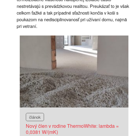
nestretávajú s prevádzkovou realitou. Preukázať to je však
celkom ťažké a tak prípadné sťažnosti končia v koši s
poukazom na nedisciplinovanosť pri užívaní domu, najmä
pri vetraní.
článok
Nový člen v rodine ThermoWhite: lambda =
0,0381 W/(mK)