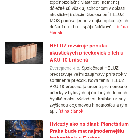
tepelnoizolačné vlastnosti, nemenej
dôležité sú však aj schopnosti v oblasti
akustickej izolácie. Spoločnosť HELUZ
IZOS ponúka jedno z najkomplexnejších
riešení na trhu – spája špičkovú…
ísť na
článok
HELUZ rozširuje ponuku
akustických priečkoviek o tehlu
AKU 10 brúsená
Zverejnené 4.8.
Spoločnosť HELUZ
predstavuje veľmi zaujímavý prírastok v
sortimente priečok. Nová tehla HELUZ
AKU 10 brúsená je určená pre nenosné
priečky v bytových aj rodinných domoch.
Vyniká malou výslednou hrúbkou steny,
zvýšenou objemovou hmotnosťou a tým
aj…
ísť na článok
Hviezdy ako na dlani: Planetárium
Praha bude mať najmodernejšiu
technológiu v Európe