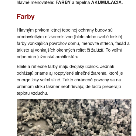
hlavné menovatele:
a tepelná
.
FARBY
AKUMULÁCIA
Farby
Hlavným prvkom letnej tepelnej ochrany budov sú
predovšetkým nízkoemisívne (biele alebo svetlé lesklé)
farby vonkajších povrchov domu, menovite striech, fasád a
takisto aj vonkajších okenných roliet či žalúzií. To veľmi
pripomína južanskú architektúru.
Biele a reflexné farby majú dvojaký účinok. Jednak
odrážajú priame aj rozptýlené slnečné žiarenie, ktoré je
energeticky veľmi silné. Takto chránené povrchy sa na
priamom slnku takmer neohrievajú; de facto preberajú
teplotu vzduchu.