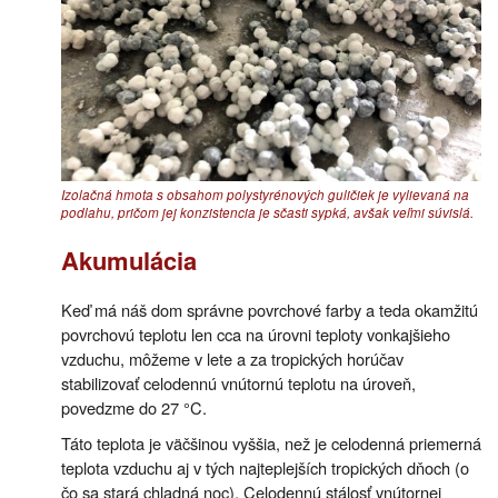
Izolačná hmota s obsahom polystyrénových guličiek je vylievaná na
podlahu, pričom jej konzistencia je sčasti sypká, avšak veľmi súvislá.
Akumulácia
Keď má náš dom správne povrchové farby a teda okamžitú
povrchovú teplotu len cca na úrovni teploty vonkajšieho
vzduchu, môžeme v lete a za tropických horúčav
stabilizovať celodennú vnútornú teplotu na úroveň,
povedzme do 27 °C.
Táto teplota je väčšinou vyššia, než je celodenná priemerná
teplota vzduchu aj v tých najteplejších tropických dňoch (o
čo sa stará chladná noc). Celodennú stálosť vnútornej