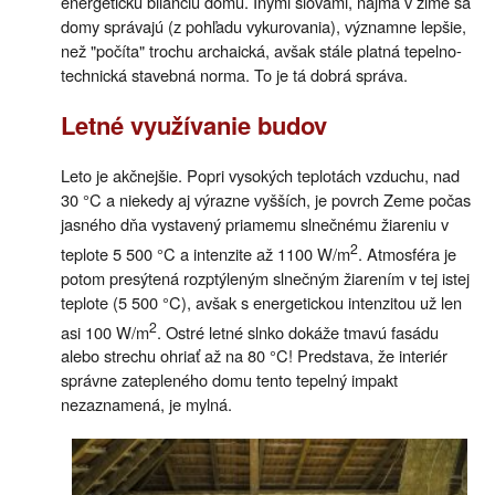
energetickú bilanciu domu. Inými slovami, najmä v zime sa
domy správajú (z pohľadu vykurovania), významne lepšie,
než "počíta" trochu archaická, avšak stále platná tepelno-
technická stavebná norma. To je tá dobrá správa.
Letné využívanie budov
Leto je akčnejšie. Popri vysokých teplotách vzduchu, nad
30 °C a niekedy aj výrazne vyšších, je povrch Zeme počas
jasného dňa vystavený priamemu slnečnému žiareniu v
2
teplote 5 500 °C a intenzite až 1100 W/m
. Atmosféra je
potom presýtená rozptýleným slnečným žiarením v tej istej
teplote (5 500 °C), avšak s energetickou intenzitou už len
2
asi 100 W/m
. Ostré letné slnko dokáže tmavú fasádu
alebo strechu ohriať až na 80 °C! Predstava, že interiér
správne zatepleného domu tento tepelný impakt
nezaznamená, je mylná.