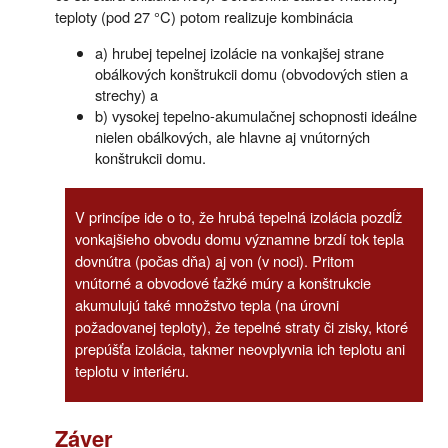
teploty (pod 27 °C) potom realizuje kombinácia
a) hrubej tepelnej izolácie na vonkajšej strane
obálkových konštrukcii domu (obvodových stien a
strechy) a
b) vysokej tepelno-akumulačnej schopnosti ideálne
nielen obálkových, ale hlavne aj vnútorných
konštrukcii domu.
V princípe ide o to, že hrubá tepelná izolácia pozdĺž
vonkajšieho obvodu domu významne brzdí tok tepla
dovnútra (počas dňa) aj von (v noci). Pritom
vnútorné a obvodové ťažké múry a konštrukcie
akumulujú také množstvo tepla (na úrovni
požadovanej teploty), že tepelné straty či zisky, ktoré
prepúšťa izolácia, takmer neovplyvnia ich teplotu ani
teplotu v interiéru.
Záver