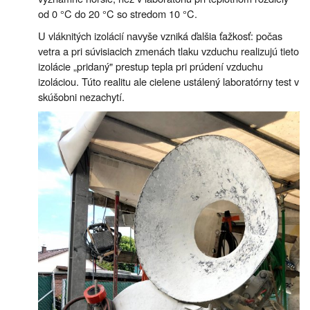
od 0 °C do 20 °C so stredom 10 °C.
U vláknitých izolácií navyše vzniká ďalšia ťažkosť: počas
vetra a pri súvisiacich zmenách tlaku vzduchu realizujú tieto
izolácie „pridaný" prestup tepla pri prúdení vzduchu
izoláciou. Túto realitu ale cielene ustálený laboratórny test v
skúšobni nezachytí.