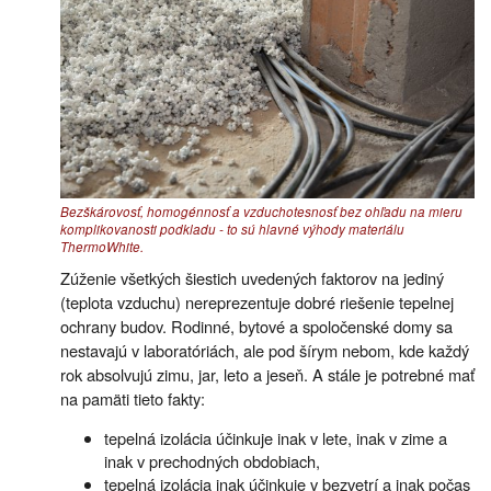
Bezškárovosť, homogénnosť a vzduchotesnosť bez ohľadu na mieru
komplikovanosti podkladu - to sú hlavné výhody materiálu
ThermoWhite.
Zúženie všetkých šiestich uvedených faktorov na jediný
(teplota vzduchu) nereprezentuje dobré riešenie tepelnej
ochrany budov. Rodinné, bytové a spoločenské domy sa
nestavajú v laboratóriách, ale pod šírym nebom, kde každý
rok absolvujú zimu, jar, leto a jeseň. A stále je potrebné mať
na pamäti tieto fakty:
tepelná izolácia účinkuje inak v lete, inak v zime a
inak v prechodných obdobiach,
tepelná izolácia inak účinkuje v bezvetrí a inak počas