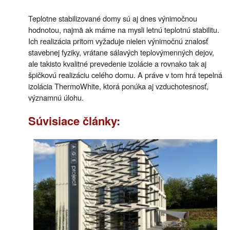
Teplotne stabilizované domy sú aj dnes výnimočnou
hodnotou, najmä ak máme na mysli letnú teplotnú stabilitu.
Ich realizácia pritom vyžaduje nielen výnimočnú znalosť
stavebnej fyziky, vrátane sálavých teplovýmenných dejov,
ale takisto kvalitné prevedenie izolácie a rovnako tak aj
špičkovú realizáciu celého domu. A práve v tom hrá tepelná
izolácia ThermoWhite, ktorá ponúka aj vzduchotesnosť,
významnú úlohu.
Súvisiace články: