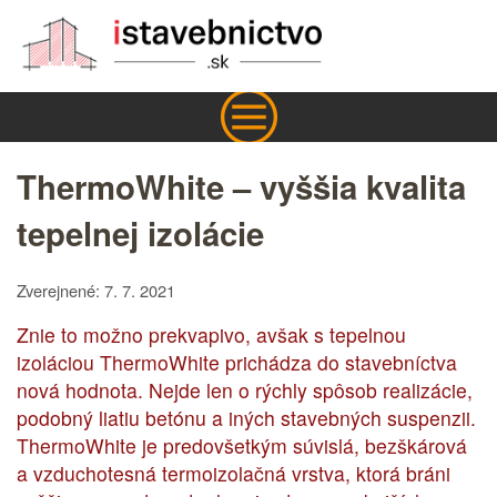
ThermoWhite – vyššia kvalita
tepelnej izolácie
Zverejnené: 7. 7. 2021
Znie to možno prekvapivo, avšak s tepelnou
izoláciou ThermoWhite prichádza do stavebníctva
nová hodnota. Nejde len o rýchly spôsob realizácie,
podobný liatiu betónu a iných stavebných suspenzii.
ThermoWhite je predovšetkým súvislá, bezškárová
a vzduchotesná termoizolačná vrstva, ktorá bráni