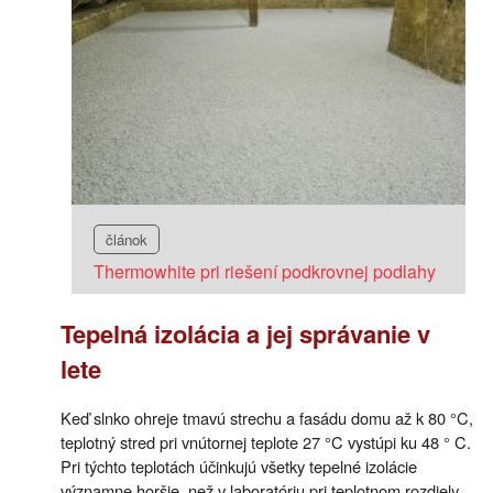
článok
Thermowhite pri riešení podkrovnej podlahy
Tepelná izolácia a jej správanie v
lete
Keď slnko ohreje tmavú strechu a fasádu domu až k 80 °C,
teplotný stred pri vnútornej teplote 27 °C vystúpi ku 48 ° C.
Pri týchto teplotách účinkujú všetky tepelné izolácie
významne horšie, než v laboratóriu pri teplotnom rozdiely