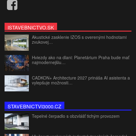
ISTAVEBNICTVO.SK
Akustické zasklenie IZOS s overenými hodnotami
zvukovej…
Hviezdy ako na dlani: Planetárium Praha bude mať
najmodernejšiu…
CADKON+ Architecture 2027 prináša AI asistenta a
vylepšuje možnosti…
STAVEBNICTVI3000.CZ
Tepelné čerpadlo s obzvlášť tichým provozem