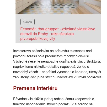
článok
Fenomén "baugruppe" - zdieľané vlastníctvo
dorazil do Prahy - rekonštrukcia
prvorepublikovej vily
Investorova požiadavka na prístavbu miestnosti nad
pôvodnú terasu bola predmetom mnohých diskusií.
Výsledné riešenie nenápadne dopĺňa existujúcu štruktúru,
napriek tomu niekoľko detailov napovedá, že ide o
novodobý zásah – napríklad vynechanie korunnej rímsy či
zapustený výstup na strechu nadstavby v úrovni podkrovia.
Premena interiéru
Pôvodne vila slúžila jednej rodine, čomu zodpovedalo
funkčné usporiadanie štyroch podlaží. V suteréne sa