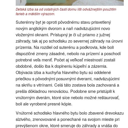
Detská izba sa od ostatných častí domu líši odvážnejším použitím
farieb a mäkším výrazom.
Suterénny byt je oproti pôvodnému stavu prisvetlený
novým anglickým dvorom a naň nadväzujúcimi novo
vloženými oknami. Prístupný je či už priamo z južnej
záhrady, tak aj po schodisku zo severnej záhrady na úrovni
prízemia. Na rozdiel od suterénu a podkrovia, kde boli
dispozičné zmeny zásadné, nebolo na prízemí a poschodí
potrebné veľa meniť. Počet aj veľkosť miestností zostali
obdobné, došlo iba k doplneniu kúpeľní a zázemia.
Obývacia izba a kuchyňa hlavného bytu sú oddelené
priečkou s pôvodnými posuvnými dverami, nadväzujúcimi
na skriňu s vitrínami. Celá táto zostava bola zachovaná a
prešla dôkladnou renováciou. Podobne sme pristúpili k
vnútorným dverám, ktoré síce nebolo možné reštaurovať,
boli ale vyrobené presné kópie.
Vnútorné schodisko hlavného bytu bolo zbavené drevokazu
slzivého, zrenovované a ponechané na svojom mieste pri
prevýšenom okne, ktoré smeruje do záhrady a vnáša do