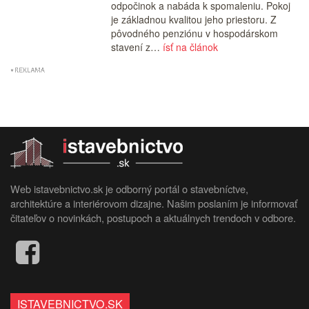
odpočinok a nabáda k spomaleniu. Pokoj
je základnou kvalitou jeho priestoru. Z
pôvodného penziónu v hospodárskom
stavení z…
ísť na článok
Web istavebnictvo.sk je odborný portál o stavebníctve,
architektúre a interiérovom dizajne. Našim poslaním je informovať
čitateľov o novinkách, postupoch a aktuálnych trendoch v odbore.
ISTAVEBNICTVO.SK