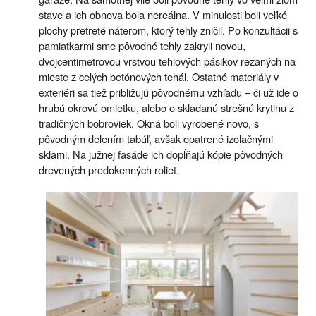
stave a ich obnova bola nereálna. V minulosti boli veľké
plochy pretreté náterom, ktorý tehly zničil. Po konzultácii s
pamiatkarmi sme pôvodné tehly zakryli novou,
dvojcentimetrovou vrstvou tehlových pásikov rezaných na
mieste z celých betónových tehál. Ostatné materiály v
exteriéri sa tiež približujú pôvodnému vzhľadu – či už ide o
hrubú okrovú omietku, alebo o skladanú strešnú krytinu z
tradičných bobroviek. Okná boli vyrobené novo, s
pôvodným delením tabúľ, avšak opatrené izolačnými
sklami. Na južnej fasáde ich dopĺňajú kópie pôvodných
drevených predokenných roliet.