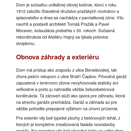
Dom je súčasťou unikátnej vilovej kolónie, ktorú v roku
1912 založilo Stavebné družstvo pražských novinárov a
spisovateľov a dnes sa nachádza v pamiatkovej zóne. Vilu
navrhli a postavili architekti Tomáš Pražák a Pavel
Moravec, kolaudácia prebehla v 30. rokoch. Súčasná
rekonštrukcia od Ateliéru Hajný sa týkala polovice
dvojdomu.
Obnova záhrady a exteriéru
Dom má prístup ako zospodu z ulice Benešovskej, tak
zhora peším vstupom z ulice Bratří Čapkov. Pôvodná garáž
zapustená v terénnom zlome nevyhovovala staticky ani
veľkostne a preto ju nahradila väčšia železobetónová
konštrukcia. Tá zároveň slúži ako opora pre záhradu, ktorá
na strechu garáže prechádza. Garáž a záhrada sú pre
väčšie pohodlie prepojené výťahom na úrovni prízemia.
Pre exteriér vily boli typické plochy z betónových tehál, z
ktorých je kompletne zrealizovaná fasáda novostavby
garáže. Na samotnej vile boli pôvodné tehly vo veľmi zlom