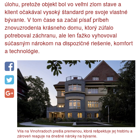
úlohu, pretože objekt bol vo veľmi zlom stave a
klient očakával vysoký štandard pre svoje vlastné
bývanie. V tom čase sa začal písať príbeh
znovuzrodenia krásneho domu, ktorý zúfalo
potreboval záchranu, ale len ťažko vyhovoval
súčasným nárokom na dispozičné riešenie, komfort
a technológie.
Vila na Vinohradoch prešla premenou, ktorá rešpektuje jej históriu a
zároveň reaguje na dnešné nároky na bývanie.