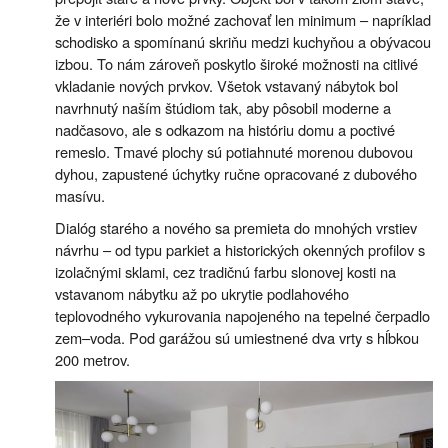
že v interiéri bolo možné zachovať len minimum – napríklad
schodisko a spomínanú skriňu medzi kuchyňou a obývacou
izbou. To nám zároveň poskytlo široké možnosti na citlivé
vkladanie nových prvkov. Všetok vstavaný nábytok bol
navrhnutý naším štúdiom tak, aby pôsobil moderne a
nadčasovo, ale s odkazom na históriu domu a poctivé
remeslo. Tmavé plochy sú potiahnuté morenou dubovou
dyhou, zapustené úchytky ručne opracované z dubového
masívu.
Dialóg starého a nového sa premieta do mnohých vrstiev
návrhu – od typu parkiet a historických okenných profilov s
izolačnými sklami, cez tradičnú farbu slonovej kosti na
vstavanom nábytku až po ukrytie podlahového
teplovodného vykurovania napojeného na tepelné čerpadlo
zem–voda. Pod garážou sú umiestnené dva vrty s hĺbkou
200 metrov.