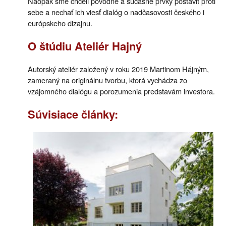
Naopak sme chceli pôvodné a súčasné prvky postaviť proti
sebe a nechať ich viesť dialóg o nadčasovosti českého i
európskeho dizajnu.
O štúdiu Ateliér Hajný
Autorský ateliér založený v roku 2019 Martinom Hájným,
zameraný na originálnu tvorbu, ktorá vychádza zo
vzájomného dialógu a porozumenia predstavám investora.
Súvisiace články: