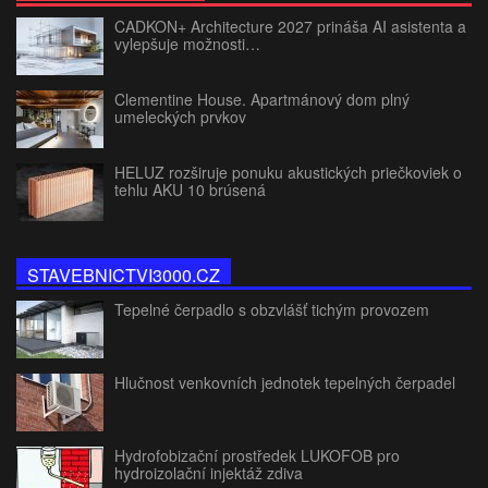
CADKON+ Architecture 2027 prináša AI asistenta a
vylepšuje možnosti…
Clementine House. Apartmánový dom plný
umeleckých prvkov
HELUZ rozširuje ponuku akustických priečkoviek o
tehlu AKU 10 brúsená
STAVEBNICTVI3000.CZ
Tepelné čerpadlo s obzvlášť tichým provozem
Hlučnost venkovních jednotek tepelných čerpadel
Hydrofobizační prostředek LUKOFOB pro
hydroizolační injektáž zdiva