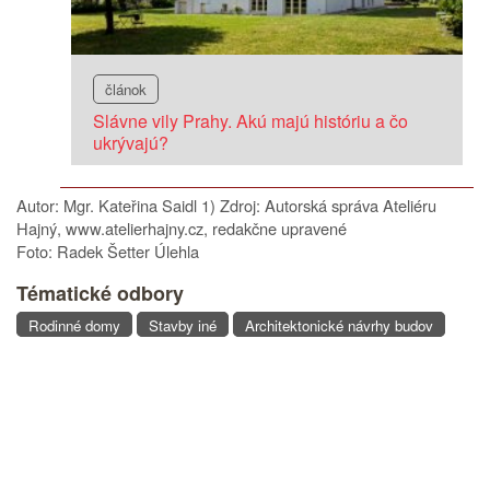
článok
Slávne vily Prahy. Akú majú históriu a čo
ukrývajú?
Autor: Mgr. Kateřina Saidl 1) Zdroj: Autorská správa Ateliéru
Hajný, www.atelierhajny.cz, redakčne upravené
Foto: Radek Šetter Úlehla
Tématické odbory
Rodinné domy
Stavby iné
Architektonické návrhy budov