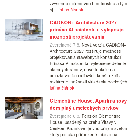
zvýšenou objemovou hmotnosťou a tým
aj…
ísť na článok
CADKON+ Architecture 2027
prináša AI asistenta a vylepšuje
možnosti projektovania
Zverejnené 7.8.
Nová verzia CADKON+
Architecture 2027 rozširuje možnosti
projektovania stavebných konštrukcií.
Prináša AI asistenta, vylepšené delenie
okenných rámov, nové funkcie na
položkovanie oceľových konštrukcií a
rozšírené možnosti vkladania oceľových…
ísť na článok
Clementine House. Apartmánový
dom plný umeleckých prvkov
Zverejnené 6.8.
Penzión Clementine
House, usadený na brehu Vltavy v
Českom Krumlove, je vnútorným svetom,
ktorý ponúka prirodzené miesto na