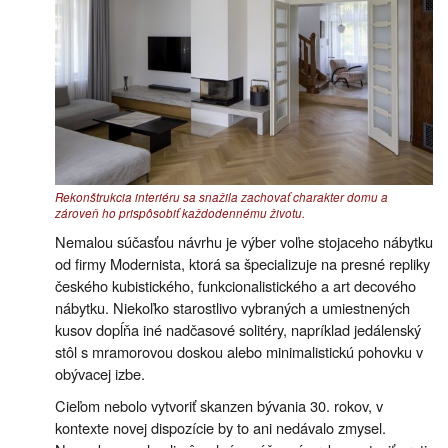
Rekonštrukcia interiéru sa snažila zachovať charakter domu a
zároveň ho prispôsobiť každodennému životu.
Nemalou súčasťou návrhu je výber voľne stojaceho nábytku
od firmy Modernista, ktorá sa špecializuje na presné repliky
českého kubistického, funkcionalistického a art decového
nábytku. Niekoľko starostlivo vybraných a umiestnených
kusov dopĺňa iné nadčasové solitéry, napríklad jedálenský
stôl s mramorovou doskou alebo minimalistickú pohovku v
obývacej izbe.
Cieľom nebolo vytvoriť skanzen bývania 30. rokov, v
kontexte novej dispozície by to ani nedávalo zmysel.