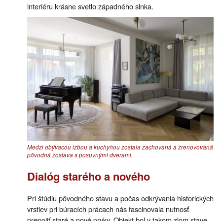
interiéru krásne svetlo západného slnka.
Medzi obývacou izbou a kuchyňou zostala zachovaná a zrenovovaná
pôvodná zostava s posuvnými dverami.
Dialóg starého a nového
Pri štúdiu pôvodného stavu a počas odkrývania historických
vrstiev pri búracích prácach nás fascinovala nutnosť
prepojiť staré a nové prvky. Objekt bol v takom zlom stave,