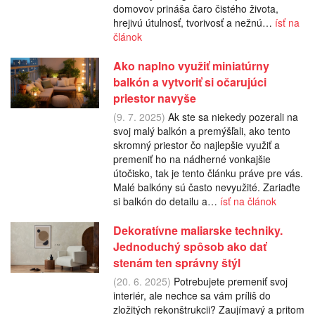
domovov prináša čaro čistého života,
hrejivú útulnosť, tvorivosť a nežnú…
ísť na
článok
Ako naplno využiť miniatúrny
balkón a vytvoriť si očarujúci
priestor navyše
(9. 7. 2025)
Ak ste sa niekedy pozerali na
svoj malý balkón a premýšľali, ako tento
skromný priestor čo najlepšie využiť a
premeniť ho na nádherné vonkajšie
útočisko, tak je tento článku práve pre vás.
Malé balkóny sú často nevyužité. Zariaďte
si balkón do detailu a…
ísť na článok
Dekoratívne maliarske techniky.
Jednoduchý spôsob ako dať
stenám ten správny štýl
(20. 6. 2025)
Potrebujete premeniť svoj
interiér, ale nechce sa vám príliš do
zložitých rekonštrukcii? Zaujímavý a pritom