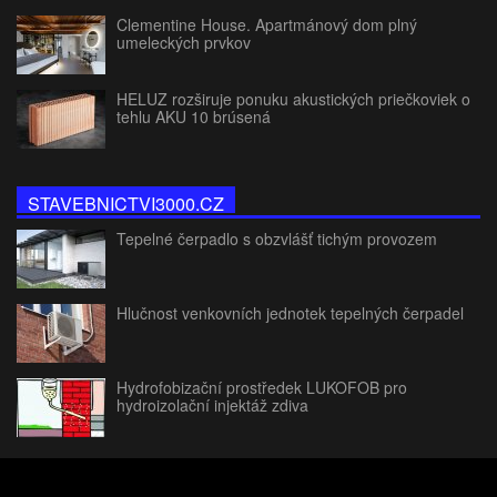
Clementine House. Apartmánový dom plný
umeleckých prvkov
HELUZ rozširuje ponuku akustických priečkoviek o
tehlu AKU 10 brúsená
STAVEBNICTVI3000.CZ
Tepelné čerpadlo s obzvlášť tichým provozem
Hlučnost venkovních jednotek tepelných čerpadel
Hydrofobizační prostředek LUKOFOB pro
hydroizolační injektáž zdiva