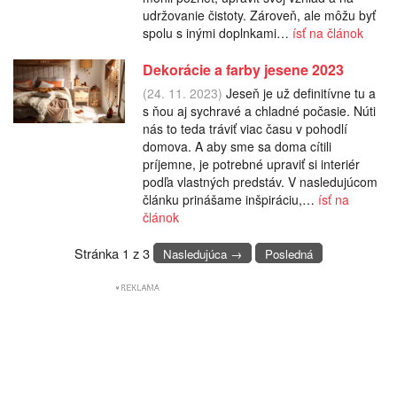
udržovanie čistoty. Zároveň, ale môžu byť
spolu s inými doplnkami…
ísť na článok
Dekorácie a farby jesene 2023
(24. 11. 2023)
Jeseň je už definitívne tu a
s ňou aj sychravé a chladné počasie. Núti
nás to teda tráviť viac času v pohodlí
domova. A aby sme sa doma cítili
príjemne, je potrebné upraviť si interiér
podľa vlastných predstáv. V nasledujúcom
článku prinášame inšpiráciu,…
ísť na
článok
Stránka 1 z 3
Nasledujúca →
Posledná