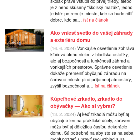
školák práve vstúpil do prvej triedy, alebo
je z neho skúsený "školský mazák", jedno
je isté: potrebuje miesto, kde sa bude cítiť
dobre, kde sa…
ísť na článok
Ako vniesť svetlo do vašej záhrady
a exteriéru domu
(16. 6. 2024)
Vonkajšie osvetlenie zohráva
kľúčovú úlohu nielen z hľadiska estetiky,
ale aj bezpečnosti a funkčnosti záhrad a
vonkajších priestorov. Správne osvetlenie
dokáže premeniť obyčajnú záhradu na
čarovné miesto plné príjemnej atmosféry,
zvýšiť bezpečnosť a…
ísť na článok
Kúpeľňové zrkadlo, zrkadlo do
obývačky — Ako si vybrať?
(13. 2. 2024)
Aj keď zrkadlá môžu byť aj
obyčajné len na praktické účely, zároveň
môžu byť aj dôležitou časťou dekorácie
domu. Sú potrebné na aby ste sa na seba
mohli pozrieť, upraviť svoj vzhľad a na