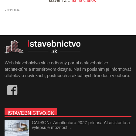
stavení z…
ísť na článok
Web istavebnictvo.sk je odborný portál o stavebníctve,
architektúre a interiérovom dizajne. Našim poslaním je informovať
čitateľov o novinkách, postupoch a aktuálnych trendoch v odbore.
ISTAVEBNICTVO.SK
CADKON+ Architecture 2027 prináša AI asistenta a
vylepšuje možnosti…