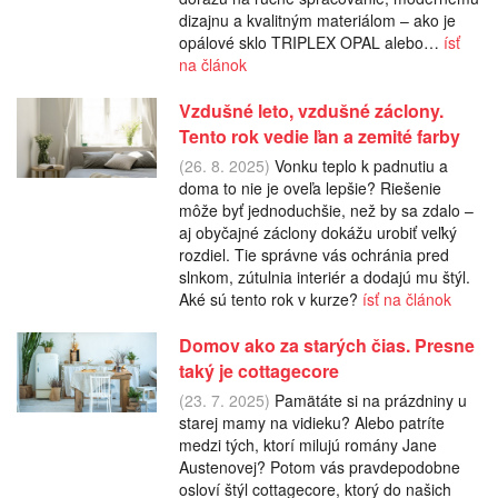
dizajnu a kvalitným materiálom – ako je
opálové sklo TRIPLEX OPAL alebo…
ísť
na článok
Vzdušné leto, vzdušné záclony.
Tento rok vedie ľan a zemité farby
(26. 8. 2025)
Vonku teplo k padnutiu a
doma to nie je oveľa lepšie? Riešenie
môže byť jednoduchšie, než by sa zdalo –
aj obyčajné záclony dokážu urobiť veľký
rozdiel. Tie správne vás ochránia pred
slnkom, zútulnia interiér a dodajú mu štýl.
Aké sú tento rok v kurze?
ísť na článok
Domov ako za starých čias. Presne
taký je cottagecore
(23. 7. 2025)
Pamätáte si na prázdniny u
starej mamy na vidieku? Alebo patríte
medzi tých, ktorí milujú romány Jane
Austenovej? Potom vás pravdepodobne
osloví štýl cottagecore, ktorý do našich