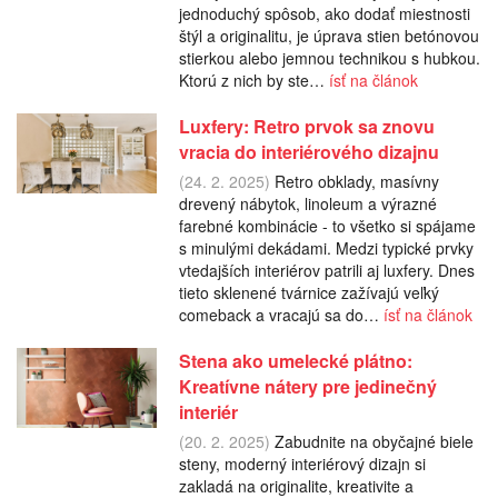
jednoduchý spôsob, ako dodať miestnosti
štýl a originalitu, je úprava stien betónovou
stierkou alebo jemnou technikou s hubkou.
Ktorú z nich by ste…
ísť na článok
Luxfery: Retro prvok sa znovu
vracia do interiérového dizajnu
(24. 2. 2025)
Retro obklady, masívny
drevený nábytok, linoleum a výrazné
farebné kombinácie - to všetko si spájame
s minulými dekádami. Medzi typické prvky
vtedajších interiérov patrili aj luxfery. Dnes
tieto sklenené tvárnice zažívajú veľký
comeback a vracajú sa do…
ísť na článok
Stena ako umelecké plátno:
Kreatívne nátery pre jedinečný
interiér
(20. 2. 2025)
Zabudnite na obyčajné biele
steny, moderný interiérový dizajn si
zakladá na originalite, kreativite a