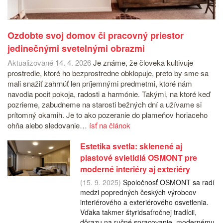
Ozdobte svoj domov či pracovný priestor
jedinečnými svetelnými obrazmi
Aktualizované 14. 4. 2026
Je známe, že človeka kultivuje
prostredie, ktoré ho bezprostredne obklopuje, preto by sme sa
mali snažiť zahrnúť len príjemnými predmetmi, ktoré nám
navodia pocit pokoja, radosti a harmónie. Takými, na ktoré keď
pozrieme, zabudneme na starosti bežných dní a užívame si
prítomný okamih. Je to ako pozeranie do plameňov horiaceho
ohňa alebo sledovanie…
ísť na článok
Estetika svetla: sklenené aj
plastové svietidlá OSMONT pre
moderné interiéry aj exteriéry
(15. 9. 2025)
Spoločnosť OSMONT sa radí
medzi popredných českých výrobcov
interiérového a exteriérového osvetlenia.
Vďaka takmer štyridsaťročnej tradícii,
dôrazu na ručné spracovanie, modernému