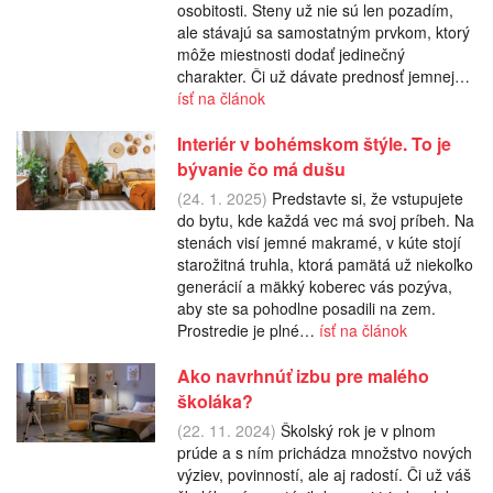
osobitosti. Steny už nie sú len pozadím,
ale stávajú sa samostatným prvkom, ktorý
môže miestnosti dodať jedinečný
charakter. Či už dávate prednosť jemnej…
ísť na článok
Interiér v bohémskom štýle. To je
bývanie čo má dušu
(24. 1. 2025)
Predstavte si, že vstupujete
do bytu, kde každá vec má svoj príbeh. Na
stenách visí jemné makramé, v kúte stojí
starožitná truhla, ktorá pamätá už niekoľko
generácií a mäkký koberec vás pozýva,
aby ste sa pohodlne posadili na zem.
Prostredie je plné…
ísť na článok
Ako navrhnúť izbu pre malého
školáka?
(22. 11. 2024)
Školský rok je v plnom
prúde a s ním prichádza množstvo nových
výziev, povinností, ale aj radostí. Či už váš