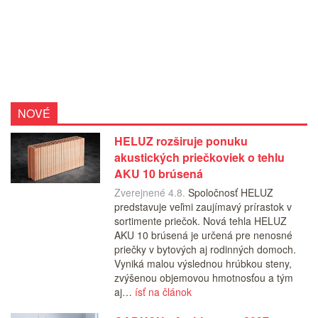
NOVÉ
HELUZ rozširuje ponuku
akustických priečkoviek o tehlu
AKU 10 brúsená
Zverejnené 4.8.
Spoločnosť HELUZ
predstavuje veľmi zaujímavý prírastok v
sortimente priečok. Nová tehla HELUZ
AKU 10 brúsená je určená pre nenosné
priečky v bytových aj rodinných domoch.
Vyniká malou výslednou hrúbkou steny,
zvýšenou objemovou hmotnosťou a tým
aj…
ísť na článok