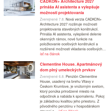
CADKON+ Architecture 2027
prináša AI asistenta a vylepšuje
možnosti projektovania
Zverejnené 7.8.
Nová verzia CADKON+
Architecture 2027 rozširuje možnosti
projektovania stavebných konštrukcií.
Prináša AI asistenta, vylepšené delenie
okenných rámov, nové funkcie na
položkovanie oceľových konštrukcií a
rozšírené možnosti vkladania oceľových…
ísť na článok
Clementine House. Apartmánový
dom plný umeleckých prvkov
Zverejnené 6.8.
Penzión Clementine
House, usadený na brehu Vltavy v
Českom Krumlove, je vnútorným svetom,
ktorý ponúka prirodzené miesto na
odpočinok a nabáda k spomaleniu. Pokoj
je základnou kvalitou jeho priestoru. Z
pôvodného penziónu v hospodárskom