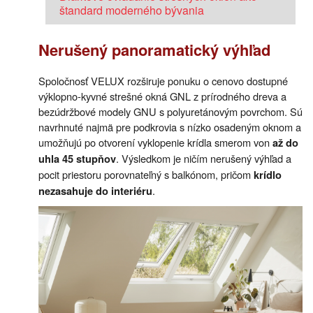
štandard moderného bývania
Nerušený panoramatický výhľad
Spoločnosť VELUX rozširuje ponuku o cenovo dostupné
výklopno-kyvné strešné okná GNL z prírodného dreva a
bezúdržbové modely GNU s polyuretánovým povrchom. Sú
navrhnuté najmä pre podkrovia s nízko osadeným oknom a
umožňujú po otvorení vyklopenie krídla smerom von
až do
. Výsledkom je ničím nerušený výhľad a
uhla 45 stupňov
pocit priestoru porovnateľný s balkónom, pričom
krídlo
.
nezasahuje do interiéru