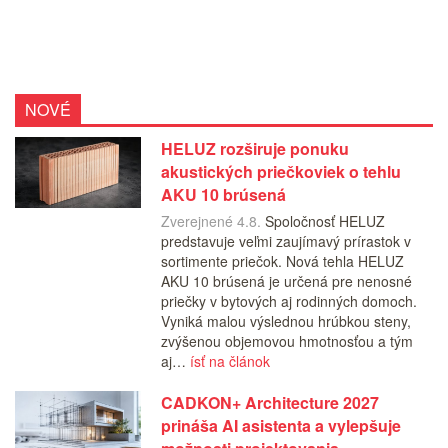
NOVÉ
HELUZ rozširuje ponuku
akustických priečkoviek o tehlu
AKU 10 brúsená
Zverejnené 4.8.
Spoločnosť HELUZ
predstavuje veľmi zaujímavý prírastok v
sortimente priečok. Nová tehla HELUZ
AKU 10 brúsená je určená pre nenosné
priečky v bytových aj rodinných domoch.
Vyniká malou výslednou hrúbkou steny,
zvýšenou objemovou hmotnosťou a tým
aj…
ísť na článok
CADKON+ Architecture 2027
prináša AI asistenta a vylepšuje