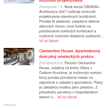
možnosti projektovania
Zverejnené 7.8.
Nová verzia CADKON+
Architecture 2027 rozširuje možnosti
projektovania stavebných konštrukcií.
Prináša AI asistenta, vylepšené delenie
okenných rámov, nové funkcie na
položkovanie oceľových konštrukcií a
rozšírené možnosti vkladania oceľových…
ísť na článok
Clementine House. Apartmánový
dom plný umeleckých prvkov
Zverejnené 6.8.
Penzión Clementine
House, usadený na brehu Vltavy v
Českom Krumlove, je vnútorným svetom,
ktorý ponúka prirodzené miesto na
odpočinok a nabáda k spomaleniu. Pokoj
je základnou kvalitou jeho priestoru. Z
pôvodného penziónu v hospodárskom
stavení z…
ísť na článok