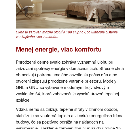
Okno je zároveň možné otočiť o 180 stupňov, čo uľahčuje čistenie
vonkajšieho skla z interiéru.
Menej energie, viac komfortu
Prirodzené denné svetlo zohráva významnú úlohu pri
znižovaní spotreby energie v domácnostiach. Strešné okná
obmedzujú potrebu umelého osvetlenia počas dňa a po
otvorení zlepšujú prirodzené vetranie priestoru. Modely
GNL a GNU sú vybavené moderným trojvrstvovým
zasklením 64, ktoré zabezpečuje vysokú úroveň tepelnej
izolácie.
Vďaka nemu sa znižujú tepelné straty v zimnom období,
stabilizuje sa vnútorná teplota a zlepšuje energetická trieda
budovy, čo sa pozitívne odráža na nákladoch na
vykurovanie. Zasklenie zároveň tlmí hluk až do úrovne 35