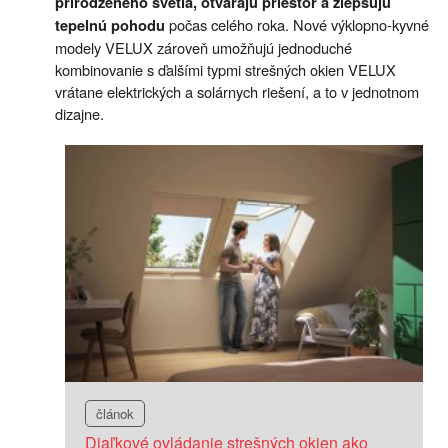
prirodzeného svetla, otvárajú priestor a zlepšujú
počas celého roka. Nové výklopno-kyvné
tepelnú pohodu
modely VELUX zároveň umožňujú jednoduché
kombinovanie s ďalšími typmi strešných okien VELUX
vrátane elektrických a solárnych riešení, a to v jednotnom
dizajne.
článok
Diaľkové ovládanie strešných okien ako