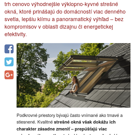
trh cenovo výhodnejšie výklopno-kyvné strešné
okná, ktoré prinášajú do domácností viac denného
svetla, lepšiu klímu a panoramatický výhľad – bez
kompromisov v oblasti dizajnu či energetickej
efektivity.
Podkrovné priestory bývajú často vnímané ako tmavé a
stiesnené. Kvalitné
strešné okná však dokážu ich
charakter zásadne zmeniť – prepúšťajú viac