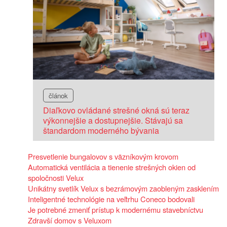
článok
Diaľkovo ovládané strešné okná sú teraz
výkonnejšie a dostupnejšie. Stávajú sa
štandardom moderného bývania
Presvetlenie bungalovov s väzníkovým krovom
Automatická ventilácia a tienenie strešných okien od
spoločnosti Velux
Unikátny svetlík Velux s bezrámovým zaobleným zasklením
Inteligentné technológie na veľtrhu Coneco bodovali
Je potrebné zmeniť prístup k modernému stavebníctvu
Zdravší domov s Veluxom