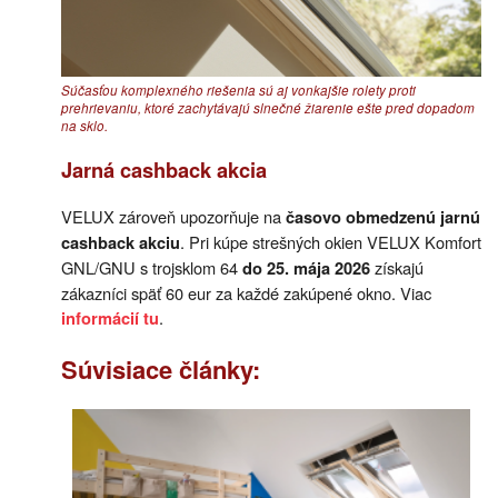
Súčasťou komplexného riešenia sú aj vonkajšie rolety proti
prehrievaniu, ktoré zachytávajú slnečné žiarenie ešte pred dopadom
na sklo.
Jarná cashback akcia
VELUX zároveň upozorňuje na
časovo obmedzenú jarnú
. Pri kúpe strešných okien VELUX Komfort
cashback akciu
GNL/GNU s trojsklom 64
získajú
do 25. mája 2026
zákazníci späť 60 eur za každé zakúpené okno. Viac
.
informácií tu
Súvisiace články: