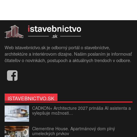
Web istavebnictvo.sk je odborný portál o stavebníctve,
architektúre a interiérovom dizajne. Našim poslaním je informovať
čitateľov o novinkách, postupoch a aktuálnych trendoch v odbore.
ISTAVEBNICTVO.SK
CADKON+ Architecture 2027 prináša AI asistenta a
vylepšuje možnosti…
Clementine House. Apartmánový dom plný
umeleckých prvkov