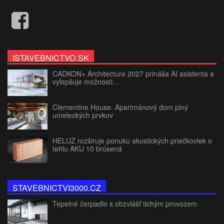
ISTAVEBNICTVO.SK
CADKON+ Architecture 2027 prináša AI asistenta a
vylepšuje možnosti…
Clementine House. Apartmánový dom plný
umeleckých prvkov
HELUZ rozširuje ponuku akustických priečkoviek o
tehlu AKU 10 brúsená
STAVEBNICTVI3000.CZ
Tepelné čerpadlo s obzvlášť tichým provozem