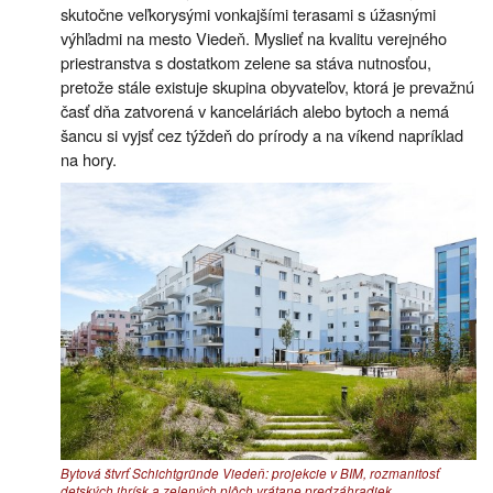
skutočne veľkorysými vonkajšími terasami s úžasnými
výhľadmi na mesto Viedeň. Myslieť na kvalitu verejného
priestranstva s dostatkom zelene sa stáva nutnosťou,
pretože stále existuje skupina obyvateľov, ktorá je prevažnú
časť dňa zatvorená v kanceláriách alebo bytoch a nemá
šancu si vyjsť cez týždeň do prírody a na víkend napríklad
na hory.
Bytová štvrť Schichtgründe Viedeň: projekcie v BIM, rozmanitosť
detských ihrísk a zelených plôch vrátane predzáhradiek.