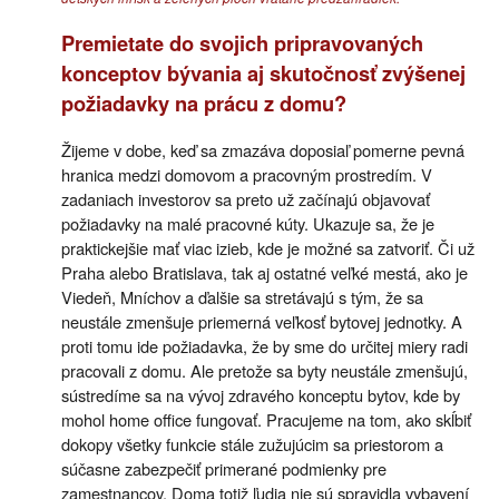
Premietate do svojich pripravovaných
konceptov bývania aj skutočnosť zvýšenej
požiadavky na prácu z domu?
Žijeme v dobe, keď sa zmazáva doposiaľ pomerne pevná
hranica medzi domovom a pracovným prostredím. V
zadaniach investorov sa preto už začínajú objavovať
požiadavky na malé pracovné kúty. Ukazuje sa, že je
praktickejšie mať viac izieb, kde je možné sa zatvoriť. Či už
Praha alebo Bratislava, tak aj ostatné veľké mestá, ako je
Viedeň, Mníchov a ďalšie sa stretávajú s tým, že sa
neustále zmenšuje priemerná veľkosť bytovej jednotky. A
proti tomu ide požiadavka, že by sme do určitej miery radi
pracovali z domu. Ale pretože sa byty neustále zmenšujú,
sústredíme sa na vývoj zdravého konceptu bytov, kde by
mohol home office fungovať. Pracujeme na tom, ako skĺbiť
dokopy všetky funkcie stále zužujúcim sa priestorom a
súčasne zabezpečiť primerané podmienky pre
zamestnancov. Doma totiž ľudia nie sú spravidla vybavení