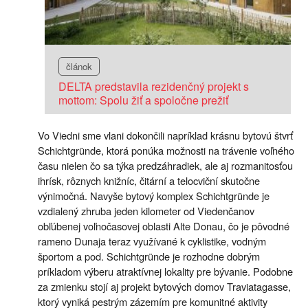
článok
DELTA predstavila rezidenčný projekt s
mottom: Spolu žiť a spoločne prežiť
Vo Viedni sme vlani dokončili napríklad krásnu bytovú štvrť
Schichtgründe, ktorá ponúka možnosti na trávenie voľného
času nielen čo sa týka predzáhradiek, ale aj rozmanitosťou
ihrísk, rôznych knižníc, čitární a telocviční skutočne
výnimočná. Navyše bytový komplex Schichtgründe je
vzdialený zhruba jeden kilometer od Viedenčanov
obľúbenej voľnočasovej oblasti Alte Donau, čo je pôvodné
rameno Dunaja teraz využívané k cyklistike, vodným
športom a pod. Schichtgründe je rozhodne dobrým
príkladom výberu atraktívnej lokality pre bývanie. Podobne
za zmienku stojí aj projekt bytových domov Traviatagasse,
ktorý vyniká pestrým zázemím pre komunitné aktivity