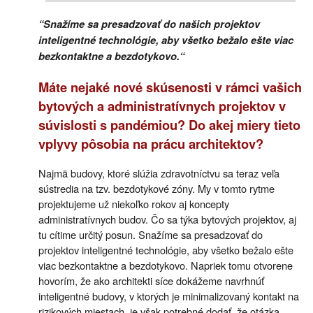
“Snažíme sa presadzovať do našich projektov
inteligentné technológie, aby všetko bežalo ešte viac
bezkontaktne a bezdotykovo.“
Máte nejaké nové skúsenosti v rámci vašich
bytových a administratívnych projektov v
súvislosti s pandémiou? Do akej miery tieto
vplyvy pôsobia na prácu architektov?
Najmä budovy, ktoré slúžia zdravotníctvu sa teraz veľa
sústredia na tzv. bezdotykové zóny. My v tomto rytme
projektujeme už niekoľko rokov aj koncepty
administratívnych budov. Čo sa týka bytových projektov, aj
tu cítime určitý posun. Snažíme sa presadzovať do
projektov inteligentné technológie, aby všetko bežalo ešte
viac bezkontaktne a bezdotykovo. Napriek tomu otvorene
hovorím, že ako architekti síce dokážeme navrhnúť
inteligentné budovy, v ktorých je minimalizovaný kontakt na
rizikových miestach, je však potrebné dodať, že otázka