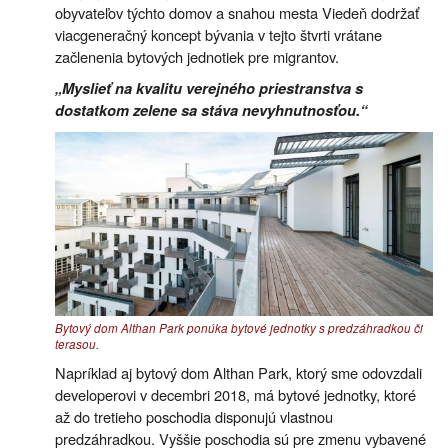
obyvateľov týchto domov a snahou mesta Viedeň dodržať
viacgeneračný koncept bývania v tejto štvrti vrátane
začlenenia bytových jednotiek pre migrantov.
„Myslieť na kvalitu verejného priestranstva s
dostatkom zelene sa stáva nevyhnutnosťou.“
Bytový dom Althan Park ponúka bytové jednotky s predzáhradkou či
terasou.
Napríklad aj bytový dom Althan Park, ktorý sme odovzdali
developerovi v decembri 2018, má bytové jednotky, ktoré
až do tretieho poschodia disponujú vlastnou
predzáhradkou. Vyššie poschodia sú pre zmenu vybavené