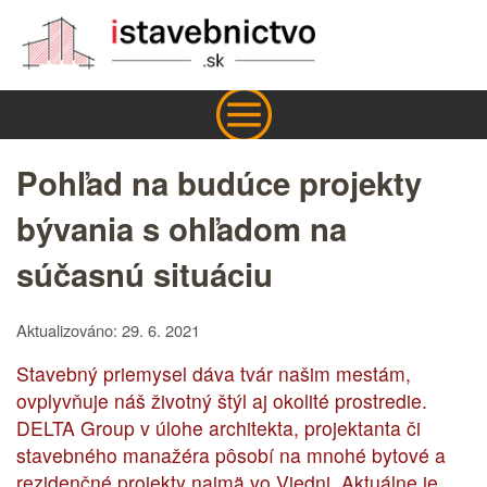
Pohľad na budúce projekty
bývania s ohľadom na
súčasnú situáciu
Aktualizováno: 29. 6. 2021
Stavebný priemysel dáva tvár našim mestám,
ovplyvňuje náš životný štýl aj okolité prostredie.
DELTA Group v úlohe architekta, projektanta či
stavebného manažéra pôsobí na mnohé bytové a
rezidenčné projekty najmä vo Viedni. Aktuálne je