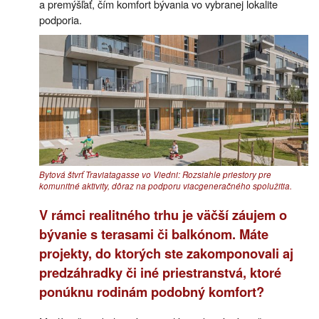
a premýšľať, čím komfort bývania vo vybranej lokalite
podporia.
Bytová štvrť Traviatagasse vo Viedni: Rozsiahle priestory pre
komunitné aktivity, dôraz na podporu viacgeneračného spolužitia.
V rámci realitného trhu je väčší záujem o
bývanie s terasami či balkónom. Máte
projekty, do ktorých ste zakomponovali aj
predzáhradky či iné priestranstvá, ktoré
ponúknu rodinám podobný komfort?