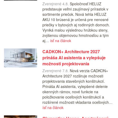
Zverejnené 4.8.
Spoločnosť HELUZ
predstavuje veľmi zaujímavý prírastok v
sortimente priečok. Nová tehla HELUZ
AKU 10 brúsená je určená pre nenosné
priečky v bytových aj rodinných domoch.
Vyniká malou výslednou hrúbkou steny,
zvýšenou objemovou hmotnosťou a tým
aj…
ísť na článok
CADKON+ Architecture 2027
prináša AI asistenta a vylepšuje
možnosti projektovania
Zverejnené 7.8.
Nová verzia CADKON+
Architecture 2027 rozširuje možnosti
projektovania stavebných konštrukcií.
Prináša AI asistenta, vylepšené delenie
okenných rámov, nové funkcie na
položkovanie oceľových konštrukcií a
rozšírené možnosti vkladania oceľových…
ísť na článok