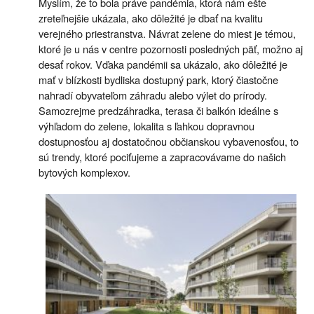
Myslím, že to bola práve pandémia, ktorá nám ešte
zreteľnejšie ukázala, ako dôležité je dbať na kvalitu
verejného priestranstva. Návrat zelene do miest je témou,
ktoré je u nás v centre pozornosti posledných päť, možno aj
desať rokov. Vďaka pandémii sa ukázalo, ako dôležité je
mať v blízkosti bydliska dostupný park, ktorý čiastočne
nahradí obyvateľom záhradu alebo výlet do prírody.
Samozrejme predzáhradka, terasa či balkón ideálne s
výhľadom do zelene, lokalita s ľahkou dopravnou
dostupnosťou aj dostatočnou občianskou vybavenosťou, to
sú trendy, ktoré pociťujeme a zapracovávame do našich
bytových komplexov.