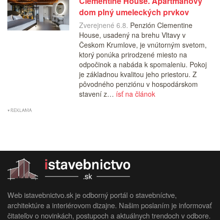
Clementine House. Apartmánový
dom plný umeleckých prvkov
Zverejnené 6.8.
Penzión Clementine
House, usadený na brehu Vltavy v
Českom Krumlove, je vnútorným svetom,
ktorý ponúka prirodzené miesto na
odpočinok a nabáda k spomaleniu. Pokoj
je základnou kvalitou jeho priestoru. Z
pôvodného penziónu v hospodárskom
stavení z…
ísť na článok
Web istavebnictvo.sk je odborný portál o stavebníctve,
architektúre a interiérovom dizajne. Našim poslaním je informovať
čitateľov o novinkách, postupoch a aktuálnych trendoch v odbore.