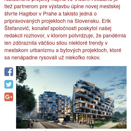
tiež partnerom pre výstavbu úplne novej mestskej
štvrte Hagibor v Prahe a takisto jedná o
pripravovaných projektoch na Slovensku. Erik
Štefanovič, konateľ spoločnosti poskytol našej
redakcii rozhovor, v ktorom potvrdzuje, že pandémia
len zdôraznila väčšou silou niektoré trendy v
mestskom urbanizmu a bytových projektoch, ktoré
sa nenápadne rysovali už niekoľko rokov.