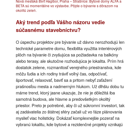
Nová mestská štvrť Hagibor, Praha – Strašnice: Bytové domy ALFA a
BETA sú momentálne vo výstavbe. Pôjde o bývanie s dôrazom na
okolitú zeleň.
Aký trend podľa Vášho názoru vedie
súčasnému stavebníctvu?
O úspechu projektov pre bývanie už dávno nerozhodujú len
technické parametre domu, flexibilita využitia interiérových
plôch na bývanie či zvyšujúca sa požiadavka na balkóny
alebo terasy, ale skutočne rozhodujúca je lokalita. Prím hrá
dostatok zelene, rozmanitosť verejného priestranstva, kde
môžu ľudia a ich rodiny tráviť voľný čas, odpočívať,
športovať, relaxovať, baviť sa a pritom nebyť zaťažení
prašnosťou mesta a nadmerným hlukom. Už dlhšiu dobu tu
máme trend, ktorý jasne ukazuje, že nie je dôležitá iba
samotná budova, ale hlavne a predovšetkým okolitý
priestor. Preto je potrebné, aby či už súkromní investori, tak
aj zadávatelia zo štátnej sféry začali už vo fáze plánovania
myslieť viac holisticky. Dokázať komplexnejšie pozerať na
vybranú lokalitu, kde bytové a rezidenčné projekty vznikajú