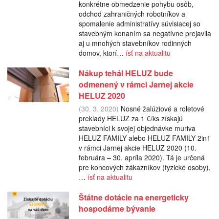
konkrétne obmedzenie pohybu osôb,
odchod zahraničných robotníkov a
spomalenie administratívy súvisiacej so
stavebným konaním sa negatívne prejavila
aj u mnohých stavebníkov rodinných
domov, ktorí…
ísť na aktualitu
Nákup tehál HELUZ bude
odmenený v rámci Jarnej akcie
HELUZ 2020
(30. 3. 2020)
Nosné žalúziové a roletové
preklady HELUZ za 1 €/ks získajú
stavebníci k svojej objednávke muriva
HELUZ FAMILY alebo HELUZ FAMILY 2in1
v rámci Jarnej akcie HELUZ 2020 (10.
februára – 30. apríla 2020). Tá je určená
pre koncových zákazníkov (fyzické osoby),
…
ísť na aktualitu
Štátne dotácie na energeticky
hospodárne bývanie