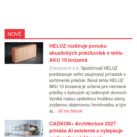
NOVÉ
HELUZ rozširuje ponuku
akustických priečkoviek o tehlu
AKU 10 brúsená
Zverejnené 4.8.
Spoločnosť HELUZ
predstavuje veľmi zaujímavý prírastok v
sortimente priečok. Nová tehla HELUZ
AKU 10 brúsená je určená pre nenosné
priečky v bytových aj rodinných domoch.
Vyniká malou výslednou hrúbkou steny,
zvýšenou objemovou hmotnosťou a tým
aj…
ísť na článok
CADKON+ Architecture 2027
prináša AI asistenta a vylepšuje