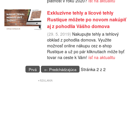
platnosť v roku 2020?
ísť na aktualitu
Exkluzívne tehly a lícové tehly
Rustique môžete po novom nakúpiť
aj z pohodlia Vášho domova
(29. 5. 2019)
Nakupujte tehly a tehlový
obklad z pohodlia domova. Využite
možnosť online nákupu cez e-shop
Rustique a už po pár kliknutiach môže byť
tovar na ceste k Vám!
ísť na aktualitu
Stránka 2 z 2
Prvá
← Predchádzajúca