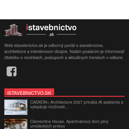
Web istavebnictvo.sk je odborný portál o stavebníctve,
architektúre a interiérovom dizajne. Našim poslaním je informovať
čitateľov o novinkách, postupoch a aktuálnych trendoch v odbore.
ISTAVEBNICTVO.SK
CADKON+ Architecture 2027 prináša AI asistenta a
vylepšuje možnosti…
Clementine House. Apartmánový dom plný
umeleckých prvkov