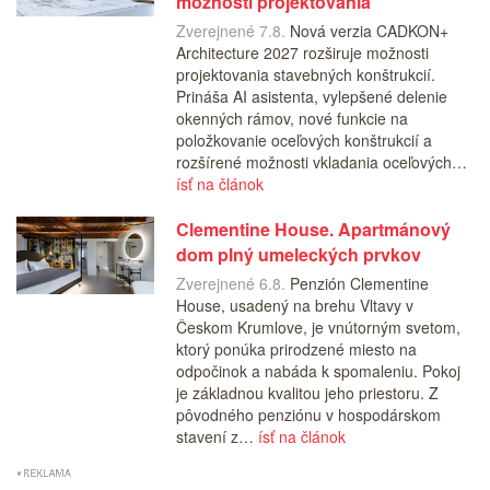
možnosti projektovania
Zverejnené 7.8.
Nová verzia CADKON+
Architecture 2027 rozširuje možnosti
projektovania stavebných konštrukcií.
Prináša AI asistenta, vylepšené delenie
okenných rámov, nové funkcie na
položkovanie oceľových konštrukcií a
rozšírené možnosti vkladania oceľových…
ísť na článok
Clementine House. Apartmánový
dom plný umeleckých prvkov
Zverejnené 6.8.
Penzión Clementine
House, usadený na brehu Vltavy v
Českom Krumlove, je vnútorným svetom,
ktorý ponúka prirodzené miesto na
odpočinok a nabáda k spomaleniu. Pokoj
je základnou kvalitou jeho priestoru. Z
pôvodného penziónu v hospodárskom
stavení z…
ísť na článok