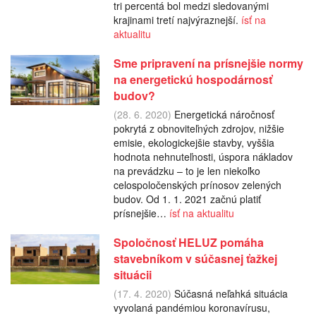
tri percentá bol medzi sledovanými
krajinami tretí najvýraznejší.
ísť na
aktualitu
Sme pripravení na prísnejšie normy
na energetickú hospodárnosť
budov?
(28. 6. 2020)
Energetická náročnosť
pokrytá z obnoviteľných zdrojov, nižšie
emisie, ekologickejšie stavby, vyššia
hodnota nehnuteľnosti, úspora nákladov
na prevádzku – to je len niekoľko
celospoločenských prínosov zelených
budov. Od 1. 1. 2021 začnú platiť
prísnejšie…
ísť na aktualitu
Spoločnosť HELUZ pomáha
stavebníkom v súčasnej ťažkej
situácii
(17. 4. 2020)
Súčasná neľahká situácia
vyvolaná pandémiou koronavírusu,