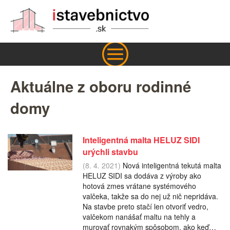
Aktuálne z oboru rodinné
domy
Inteligentná malta HELUZ SIDI
urýchli stavbu
(8. 4. 2021)
Nová inteligentná tekutá malta
HELUZ SIDI sa dodáva z výroby ako
hotová zmes vrátane systémového
valčeka, takže sa do nej už nič nepridáva.
Na stavbe preto stačí len otvoriť vedro,
valčekom nanášať maltu na tehly a
murovať rovnakým spôsobom, ako keď…