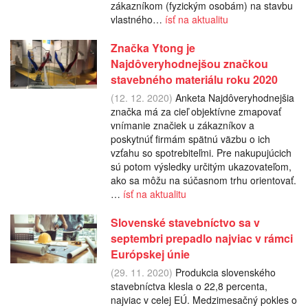
zákazníkom (fyzickým osobám) na stavbu
vlastného…
ísť na aktualitu
Značka Ytong je
Najdôveryhodnejšou značkou
stavebného materiálu roku 2020
(12. 12. 2020)
Anketa Najdôveryhodnejšia
značka má za cieľ objektívne zmapovať
vnímanie značiek u zákazníkov a
poskytnúť firmám spätnú väzbu o ich
vzťahu so spotrebiteľmi. Pre nakupujúcich
sú potom výsledky určitým ukazovateľom,
ako sa môžu na súčasnom trhu orientovať.
…
ísť na aktualitu
Slovenské stavebníctvo sa v
septembri prepadlo najviac v rámci
Európskej únie
(29. 11. 2020)
Produkcia slovenského
stavebníctva klesla o 22,8 percenta,
najviac v celej EÚ. Medzimesačný pokles o