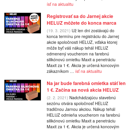
ísť na aktualitu
Registrovať sa do Jarnej akcie
HELUZ môžete do konca marca
(19. 3. 2021)
Už len dni zostávajú do
konca termínu pre registráciu do Jarnej
akcie spoločnosti HELUZ, vďaka ktorej
môže byť váš nákup tehál HELUZ
odmenený voucherom na farebnú
silikónovú omietku Maxit a penetráciu
Maxit za 1 €. Akcia je určená koncovým
zákazníkom …
ísť na aktualitu
Na jar bude farebná omietka stáť len
1 €. Začína sa nová akcia HELUZ
(2. 2. 2021)
Nadchádzajúcu stavebnú
sezónu otvára spoločnosť HELUZ
tradičnou Jarnou akciou. Nákup tehál
HELUZ odmieňa voucherom na farebnú
silikónovú omietku Maxit a penetráciu
Maxit za 1 €. Akcia je určená koncovým