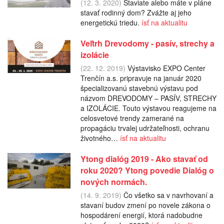
(12. 3. 2020)
Staviate alebo máte v pláne
stavať rodinný dom? Zvážte aj jeho
energetickú triedu.
ísť na aktualitu
Veľtrh Drevodomy - pasív, strechy a
izolácie
(22. 12. 2019)
Výstavisko EXPO Center
Trenčín a.s. pripravuje na január 2020
špecializovanú stavebnú výstavu pod
názvom DREVODOMY – PASÍV, STRECHY
a IZOLÁCIE. Touto výstavou reagujeme na
celosvetové trendy zamerané na
propagáciu trvalej udržateľnosti, ochranu
životného…
ísť na aktualitu
Ytong dialóg 2019 - Ako stavať od
roku 2020? Ytong povedie Dialóg o
nových normách.
(14. 9. 2019)
Čo všetko sa v navrhovaní a
stavaní budov zmení po novele zákona o
hospodárení energií, ktorá nadobudne