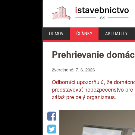
DOMOV
ČLÁNKY
AKTUALITY
Prehrievanie domácn
Zverejnené: 7. 6. 2026
Odborníci upozorňujú, že domácno
predstavovať nebezpečenstvo pre ľ
záťaž pre celý organizmus.