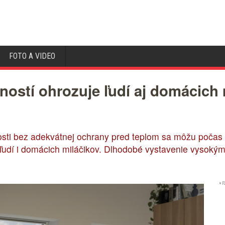
FOTO A VIDEO
ostí ohrozuje ľudí aj domácich 
sti bez adekvátnej ochrany pred teplom sa môžu počas 
udí i domácich miláčikov. Dlhodobé vystavenie vysokým t