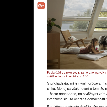
Podľa štúdie z roku 2023, zameranej na vplyv 
znížiť teplotu v interiéri až o 7 °C.
S prichádzajúcimi letnými horúčavami s
slnku. Menej sa však hovorí o tom, že 
– často nenápadne, no s vážnymi zdrav
intenzívnejšie, sa ochrana domácnosti p
Proaktívne opatrenia dokážu výrazne zní