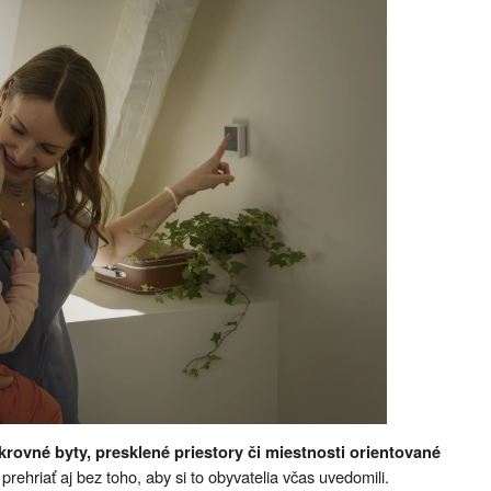
krovné byty, presklené priestory či miestnosti orientované
rehriať aj bez toho, aby si to obyvatelia včas uvedomili.