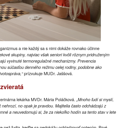
rganizmus a nie každý sa s nimi dokáže rovnako účinne
kové skupiny, najviac však seniori kvôli rôznym pridruženým
majú vyvinuté termoregulačné mechanizmy. Prevencia
enou súčasťou denného režimu celej rodiny, podobne ako
ivotospráva,“
prízvukuje MUDr. Jaššová.
zvieratá
eterinárna lekárka MVDr. Mária Poláčková.
„Mnoho ľudí si myslí,
 nehrozí, no opak je pravdou. Majitelia často odchádzajú z
emné a neuvedomujú si, že za niekoľko hodín sa tento stav v lete
ejšie než ľudia, keďže sa nedokážu ochladzovať potením. Prvé