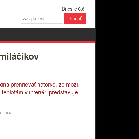
Dnes je 6.8.
Hľadať
miláčikov
dňa prehrievať natoľko, že môžu
eplotám v interiéri predstavuje