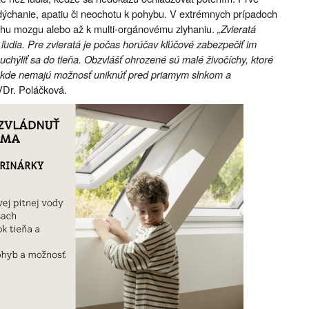
 dýchanie, apatiu či neochotu k pohybu. V extrémnych prípadoch
chu mozgu alebo až k multi-orgánovému zlyhaniu.
„Zvieratá
o ľudia. Pre zvieratá je počas horúčav kľúčové zabezpečiť im
chýliť sa do tieňa. Obzvlášť ohrozené sú malé živočíchy, ktoré
h, kde nemajú možnosť uniknúť pred priamym slnkom a
Dr. Poláčková.