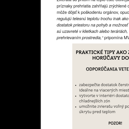
príznaky prehriatia zahŕňajú zrýchlené
môže dôjsť k poškodeniu orgánov, opu
regulujú telesnú teplotu trochu inak ak
dostatok priestoru na pohyb a možnosť u
sú uzavreté v klietkach alebo teráriác
prehrievaním prostredia,“
pripomína MV