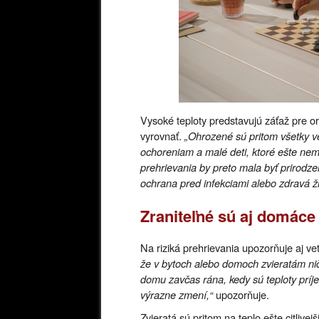
Vysoké teploty predstavujú záťaž pre o
vyrovnať.
„Ohrozené sú pritom všetky ve
ochoreniam a malé deti, ktoré ešte ne
prehrievania by preto mala byť prirodz
ochrana pred infekciami alebo zdravá ž
Zraniteľné sú aj domáce 
Na riziká prehrievania upozorňuje aj v
že v bytoch alebo domoch zvieratám nič
domu zavčas rána, kedy sú teploty príj
výrazne zmení,“
upozorňuje.
Zvieratá sú pritom na teplo ešte citliv