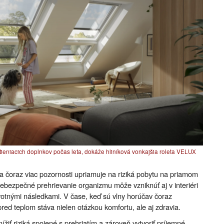
tieniacich doplnkov počas leta, dokáže hliníková vonkajšia roleta VELUX
a čoraz viac pozornosti upriamuje na riziká pobytu na priamom
nebezpečné prehrievanie organizmu môže vzniknúť aj v interiéri
otnými následkami. V čase, keď sú vlny horúčav čoraz
red teplom stáva nielen otázkou komfortu, ale aj zdravia.
žiť riziká spojené s prehriatím a zároveň vytvoriť príjemné