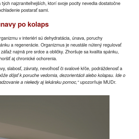
 tých najzraniteľnejších, ktorí svoje pocity nevedia dostatočne
ochladenie postarať sami.
únavy po kolaps
anizmu v interiéri sú dehydratácia, únava, poruchy
spánku a regenerácie. Organizmus je neustále nútený regulovať
 záťaž najmä pre srdce a obličky. Zhoršuje sa kvalita spánku,
horšiť aj chronické ochorenia.
avy, slabosť, závraty, nevoľnosť či svalové kŕče, podráždenosť a
ôže dôjsť k poruche vedomia, dezorientácii alebo kolapsu. Ide o
ladzovanie a niekedy aj lekársku pomoc,“
upozorňuje MUDr.