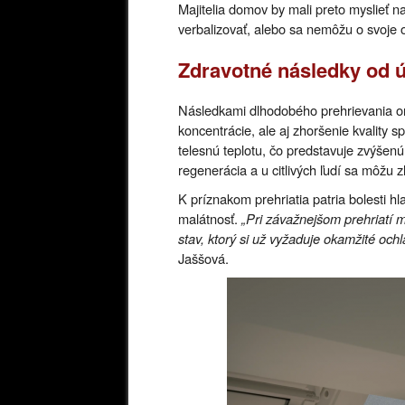
Majitelia domov by mali preto myslieť na
verbalizovať, alebo sa nemôžu o svoje 
Zdravotné následky od 
Následkami dlhodobého prehrievania org
koncentrácie, ale aj zhoršenie kvality 
telesnú teplotu, čo predstavuje zvýšenú
regenerácia a u citlivých ľudí sa môžu z
K príznakom prehriatia patria bolesti hl
malátnosť.
„Pri závažnejšom prehriatí m
stav, ktorý si už vyžaduje okamžité och
Jaššová.