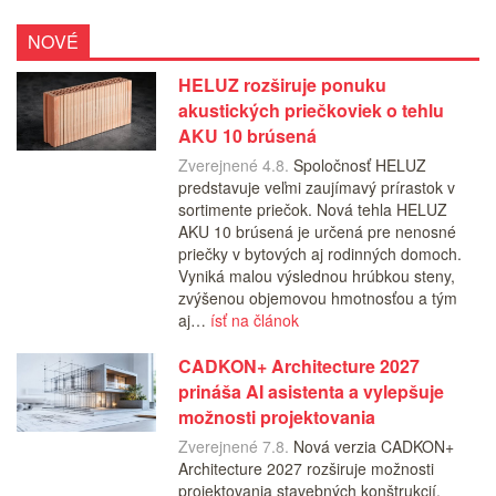
NOVÉ
HELUZ rozširuje ponuku
akustických priečkoviek o tehlu
AKU 10 brúsená
Zverejnené 4.8.
Spoločnosť HELUZ
predstavuje veľmi zaujímavý prírastok v
sortimente priečok. Nová tehla HELUZ
AKU 10 brúsená je určená pre nenosné
priečky v bytových aj rodinných domoch.
Vyniká malou výslednou hrúbkou steny,
zvýšenou objemovou hmotnosťou a tým
aj…
ísť na článok
CADKON+ Architecture 2027
prináša AI asistenta a vylepšuje
možnosti projektovania
Zverejnené 7.8.
Nová verzia CADKON+
Architecture 2027 rozširuje možnosti
projektovania stavebných konštrukcií.