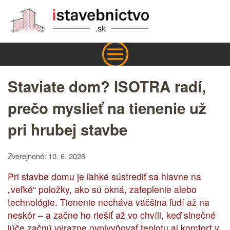
Staviate dom? ISOTRA radí,
prečo myslieť na tienenie už
pri hrubej stavbe
Zverejnené: 10. 6. 2026
Pri stavbe domu je ľahké sústrediť sa hlavne na
„veľké“ položky, ako sú okná, zateplenie alebo
technológie. Tienenie necháva väčšina ľudí až na
neskôr – a začne ho riešiť až vo chvíli, keď slnečné
lúče začnú výrazne ovplyvňovať teplotu aj komfort v