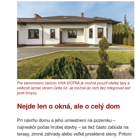
Pre samonosnú žalúziu VIVA ISOTRA je možné použiť všetky typy a
veľkosti lamiel okrem Cetta 50. Je možné do nich tiež integrovať sieť
proti hmyzu.
Nejde len o okná, ale o celý dom
Pri návrhu domu a jeho umiestnení na pozemku –
najneskôr počas hrubej stavby – sa tiež často zabúda na
terasy, zimné záhrady alebo veľké presklené steny. Pritom