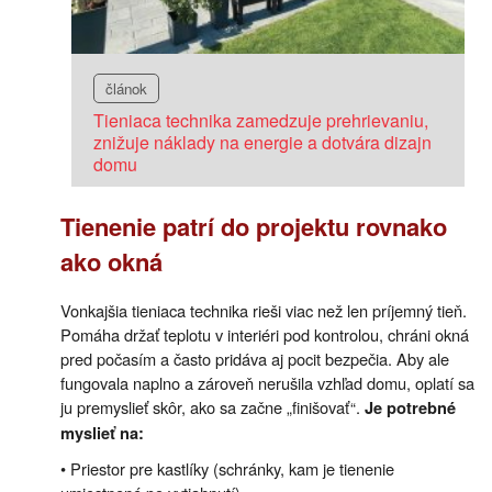
článok
Tieniaca technika zamedzuje prehrievaniu,
znižuje náklady na energie a dotvára dizajn
domu
Tienenie patrí do projektu rovnako
ako okná
Vonkajšia tieniaca technika rieši viac než len príjemný tieň.
Pomáha držať teplotu v interiéri pod kontrolou, chráni okná
pred počasím a často pridáva aj pocit bezpečia. Aby ale
fungovala naplno a zároveň nerušila vzhľad domu, oplatí sa
ju premyslieť skôr, ako sa začne „finišovať“.
Je potrebné
myslieť na:
• Priestor pre kastlíky (schránky, kam je tienenie