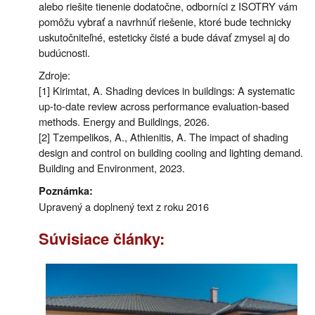
alebo riešite tienenie dodatočne, odborníci z ISOTRY vám
pomôžu vybrať a navrhnúť riešenie, ktoré bude technicky
uskutočniteľné, esteticky čisté a bude dávať zmysel aj do
budúcnosti.
Zdroje:
[1] Kirimtat, A. Shading devices in buildings: A systematic
up-to-date review across performance evaluation-based
methods. Energy and Buildings, 2026.
[2] Tzempelikos, A., Athienitis, A. The impact of shading
design and control on building cooling and lighting demand.
Building and Environment, 2023.
Poznámka:
Upravený a doplnený text z roku 2016
Súvisiace články: