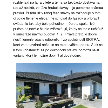
rozbiehajú na jar a v lete a téma sa tak často dostáva na
rad až neskôr, vo fáze hrubej stavby – je pomerne známou
praxou. Pritom už v ranej fáze stavby sa rozhoduje o tom,
či pôjde tienenie elegantne schovať do fasády a pripraviť
ovládanie tak, aby bolo pohodlné, múdre a spoľahlivé,
pričom najnovšie štúdie zdôrazňujú, že by sa malo riešiť už
v ranej fáze návrhu budovy [1, 2]. Práve preto je dobré
riešiť tienenie včas s odborníkmi zo spoločnosti ISOTRA,
ktorí vám navrhnú riešenie na mieru vášmu domu. A ak sa
k tomu dostanete až po dokončení stavby, pomôžu nájsť
variant, ktorý je možné doplniť aj dodatočne.