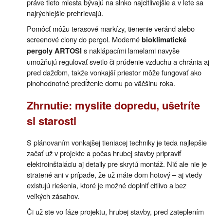
práve tieto miesta bývajú na slnko najcitlivejšie a v lete sa
najrýchlejšie prehrievajú.
Pomôcť môžu terasové markízy, tienenie veránd alebo
screenové clony do pergol. Moderné
bioklimatické
s naklápacími lamelami navyše
pergoly ARTOSI
umožňujú regulovať svetlo či prúdenie vzduchu a chránia aj
pred dažďom, takže vonkajší priestor môže fungovať ako
plnohodnotné predĺženie domu po väčšinu roka.
Zhrnutie: myslite dopredu, ušetríte
si starosti
S plánovaním vonkajšej tieniacej techniky je teda najlepšie
začať už v projekte a počas hrubej stavby pripraviť
elektroinštaláciu aj detaily pre skrytú montáž. Nič ale nie je
stratené ani v prípade, že už máte dom hotový – aj vtedy
existujú riešenia, ktoré je možné doplniť citlivo a bez
veľkých zásahov.
Či už ste vo fáze projektu, hrubej stavby, pred zateplením