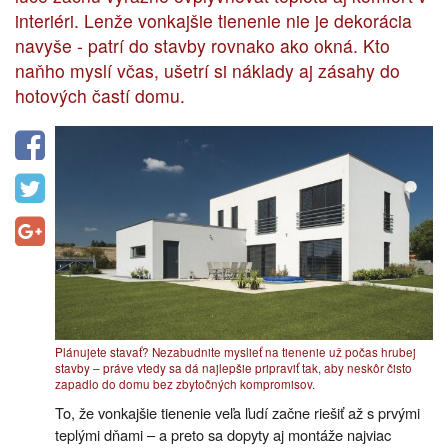
interiéri. Lenže vonkajšie tienenie nie je dekorácia
navyše - patrí do stavby rovnako ako okná. Kto
naňho myslí včas, ušetrí si náklady aj zásahy do
hotových častí domu.
Plánujete stavať? Nezabudnite myslieť na tienenie už počas hrubej
stavby – práve vtedy sa dá najlepšie pripraviť tak, aby neskôr čisto
zapadlo do domu bez zbytočných kompromisov.
To, že vonkajšie tienenie veľa ľudí začne riešiť až s prvými
teplými dňami – a preto sa dopyty aj montáže najviac