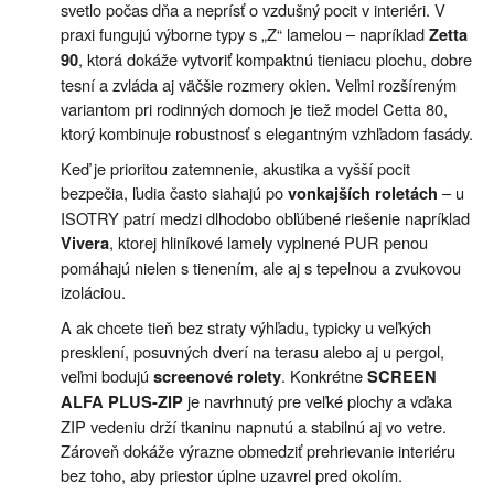
svetlo počas dňa a neprísť o vzdušný pocit v interiéri. V
praxi fungujú výborne typy s „Z“ lamelou – napríklad
Zetta
, ktorá dokáže vytvoriť kompaktnú tieniacu plochu, dobre
90
tesní a zvláda aj väčšie rozmery okien. Veľmi rozšíreným
variantom pri rodinných domoch je tiež model Cetta 80,
ktorý kombinuje robustnosť s elegantným vzhľadom fasády.
Keď je prioritou zatemnenie, akustika a vyšší pocit
bezpečia, ľudia často siahajú po
– u
vonkajších roletách
ISOTRY patrí medzi dlhodobo obľúbené riešenie napríklad
, ktorej hliníkové lamely vyplnené PUR penou
Vivera
pomáhajú nielen s tienením, ale aj s tepelnou a zvukovou
izoláciou.
A ak chcete tieň bez straty výhľadu, typicky u veľkých
presklení, posuvných dverí na terasu alebo aj u pergol,
veľmi bodujú
. Konkrétne
screenové rolety
SCREEN
je navrhnutý pre veľké plochy a vďaka
ALFA PLUS-ZIP
ZIP vedeniu drží tkaninu napnutú a stabilnú aj vo vetre.
Zároveň dokáže výrazne obmedziť prehrievanie interiéru
bez toho, aby priestor úplne uzavrel pred okolím.