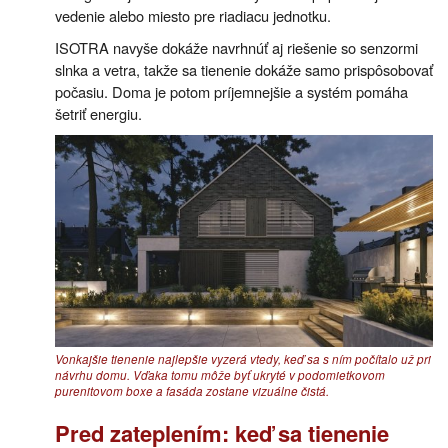
vedenie alebo miesto pre riadiacu jednotku.
ISOTRA navyše dokáže navrhnúť aj riešenie so senzormi
slnka a vetra, takže sa tienenie dokáže samo prispôsobovať
počasiu. Doma je potom príjemnejšie a systém pomáha
šetriť energiu.
Vonkajšie tienenie najlepšie vyzerá vtedy, keď sa s ním počítalo už pri
návrhu domu. Vďaka tomu môže byť ukryté v podomietkovom
purenitovom boxe a fasáda zostane vizuálne čistá.
Pred zateplením: keď sa tienenie