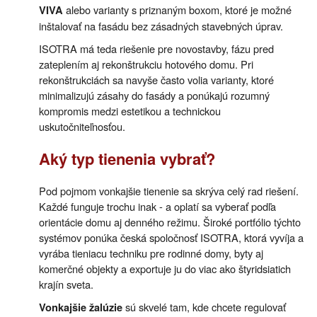
alebo varianty s priznaným boxom, ktoré je možné
VIVA
inštalovať na fasádu bez zásadných stavebných úprav.
ISOTRA má teda riešenie pre novostavby, fázu pred
zateplením aj rekonštrukciu hotového domu. Pri
rekonštrukciách sa navyše často volia varianty, ktoré
minimalizujú zásahy do fasády a ponúkajú rozumný
kompromis medzi estetikou a technickou
uskutočniteľnosťou.
Aký typ tienenia vybrať?
Pod pojmom vonkajšie tienenie sa skrýva celý rad riešení.
Každé funguje trochu inak - a oplatí sa vyberať podľa
orientácie domu aj denného režimu. Široké portfólio týchto
systémov ponúka česká spoločnosť ISOTRA, ktorá vyvíja a
vyrába tieniacu techniku pre rodinné domy, byty aj
komerčné objekty a exportuje ju do viac ako štyridsiatich
krajín sveta.
sú skvelé tam, kde chcete regulovať
Vonkajšie žalúzie