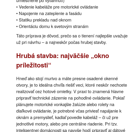
umiestnené po vytiahnutí)
• Vedenie kabeláže pre motorické ovládanie
• Napojenie na zateplenie a fasádu
• Statiku prekladu nad oknom
• Orientáciu domu k svetovým stranám
Táto príprava je dôvod, prečo sa o tienení najlepšie uvažuje
už pri návrhu – a najneskôr počas hrubej stavby.
Hrubá stavba: najväčšie „okno
príležitosti“
Hneď ako stojí murivo a máte presne osadené okenné
otvory, je to ideálna chvíľa riešiť veci, ktoré neskôr nechcete
realizovať cez hotové omietky. V praxi to znamená hlavne
pripraviť technické zázemie na pohodlné ovládanie. Pokiaľ
plánujete motorické vonkajšie žalúzie alebo rolety na
diaľkové ovládanie, je potrebné včas priviesť napájanie k
oknám a premyslieť, kadiaľ povedie kabeláž – či už pre
jednotlivé motory, alebo pre centrálne riadenie. Pri tzv.
inteligentnej domácnosti sa navyše hodí pripraviť aj dátové