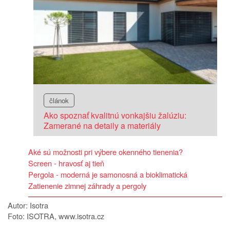
článok
Ako spoznať kvalitnú vonkajšiu žalúziu:
Zamerané na detaily a materiály
Aké sú možnosti pri výbere okenného tienenia?
Screen - hravosť aj tieň
Pergola - moderná je samonosná a bioklimatická
Zatienenie zimnej záhrady a pergoly
Autor: Isotra
Foto: ISOTRA, www.isotra.cz