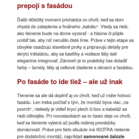
prepojí s fasádou
Ďalší dôležitý moment prichádza vo chvíli, keď sa dom
chystá do zateplenia a finálneho „kabátu“. Vtedy sa rieši,
ako tienenie bude na dome vyzerať - a hlavne či pôjde
urobiť tak, aby nič nerušilo čisté línie. Práve v tejto etape sa
obvykle osadzujú stavebné prvky a pripravujú detaily pre
skrytú inštaláciu, aby sa kastlíky a vodiace lišty dali
elegantne integrovať. Zároveň je to praktický čas doladiť
farby – lamely, lišty aj celkové zladenie s oknami a fasádou.
Po fasáde to ide tiež – ale už inak
Tienenie sa ale dá doplniť aj vo chvíli, keď už máte hotovú
fasádu. Len treba počítať s tým, že montáž býva viac „na
povrch“, niekedy je vidieť krycí plech či box a kabeláž sa
rieši citlivejšie. Pri novostavbách sa to často deje vo chvíli,
keď sa tienenie vyberá až podľa reálnej prevádzky
domácnosti. Práve pre tieto situácie má ISOTRA riešenie
pre dodatočnú montáž, napríklad
samonosné žalúzie