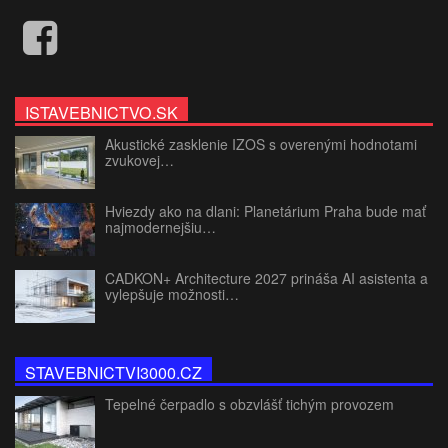
ISTAVEBNICTVO.SK
Akustické zasklenie IZOS s overenými hodnotami
zvukovej…
Hviezdy ako na dlani: Planetárium Praha bude mať
najmodernejšiu…
CADKON+ Architecture 2027 prináša AI asistenta a
vylepšuje možnosti…
STAVEBNICTVI3000.CZ
Tepelné čerpadlo s obzvlášť tichým provozem