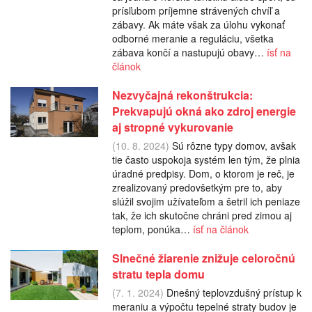
prísľubom príjemne strávených chvíľ a
zábavy. Ak máte však za úlohu vykonať
odborné meranie a reguláciu, všetka
zábava končí a nastupujú obavy…
ísť na
článok
Nezvyčajná rekonštrukcia:
Prekvapujú okná ako zdroj energie
aj stropné vykurovanie
(10. 8. 2024)
Sú rôzne typy domov, avšak
tie často uspokoja systém len tým, že plnia
úradné predpisy. Dom, o ktorom je reč, je
zrealizovaný predovšetkým pre to, aby
slúžil svojim užívateľom a šetril ich peniaze
tak, že ich skutočne chráni pred zimou aj
teplom, ponúka…
ísť na článok
Slnečné žiarenie znižuje celoročnú
stratu tepla domu
(7. 1. 2024)
Dnešný teplovzdušný prístup k
meraniu a výpočtu tepelné straty budov je