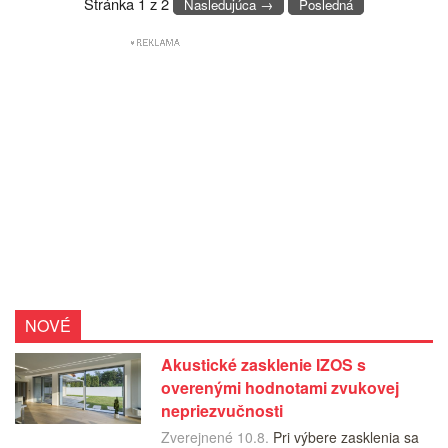
Stránka 1 z 2
Nasledujúca →
Posledná
NOVÉ
Akustické zasklenie IZOS s
overenými hodnotami zvukovej
nepriezvučnosti
Zverejnené 10.8.
Pri výbere zasklenia sa