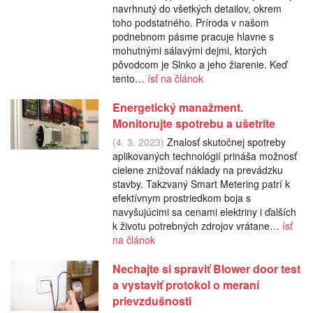
navrhnutý do všetkých detailov, okrem
toho podstatného. Príroda v našom
podnebnom pásme pracuje hlavne s
mohutnými sálavými dejmi, ktorých
pôvodcom je Slnko a jeho žiarenie. Keď
tento…
ísť na článok
Energetický manažment.
Monitorujte spotrebu a ušetrite
(4. 3. 2023)
Znalosť skutočnej spotreby
aplikovaných technológií prináša možnosť
cielene znižovať náklady na prevádzku
stavby. Takzvaný Smart Metering patrí k
efektívnym prostriedkom boja s
navyšujúcimi sa cenami elektriny i ďalších
k životu potrebných zdrojov vrátane…
ísť
na článok
Nechajte si spraviť Blower door test
a vystaviť protokol o meraní
prievzdušnosti