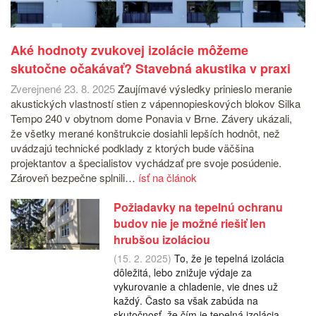
Aké hodnoty zvukovej izolácie môžeme
skutočne očakávať? Stavebná akustika v praxi
Zverejnené 23. 8. 2025
Zaujímavé výsledky prinieslo meranie
akustických vlastností stien z vápennopieskových blokov Silka
Tempo 240 v obytnom dome Ponavia v Brne. Závery ukázali,
že všetky merané konštrukcie dosiahli lepších hodnôt, než
uvádzajú technické podklady z ktorých bude väčšina
projektantov a špecialistov vychádzať pre svoje posúdenie.
Zároveň bezpečne splnili…
ísť na článok
Požiadavky na tepelnú ochranu
budov nie je možné riešiť len
hrubšou izoláciou
(15. 2. 2025)
To, že je tepelná izolácia
dôležitá, lebo znižuje výdaje za
vykurovanie a chladenie, vie dnes už
každý. Často sa však zabúda na
skutočnosť, že čím je tepelná izolácia