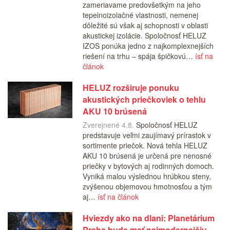
zameriavame predovšetkým na jeho
tepelnoizolačné vlastnosti, nemenej
dôležité sú však aj schopnosti v oblasti
akustickej izolácie. Spoločnosť HELUZ
IZOS ponúka jedno z najkomplexnejších
riešení na trhu – spája špičkovú…
ísť na
článok
HELUZ rozširuje ponuku
akustických priečkoviek o tehlu
AKU 10 brúsená
Zverejnené 4.8.
Spoločnosť HELUZ
predstavuje veľmi zaujímavý prírastok v
sortimente priečok. Nová tehla HELUZ
AKU 10 brúsená je určená pre nenosné
priečky v bytových aj rodinných domoch.
Vyniká malou výslednou hrúbkou steny,
zvýšenou objemovou hmotnosťou a tým
aj…
ísť na článok
Hviezdy ako na dlani: Planetárium
Praha bude mať najmodernejšiu