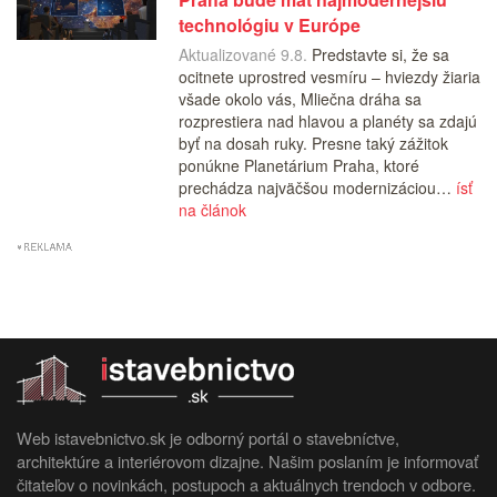
technológiu v Európe
Aktualizované 9.8.
Predstavte si, že sa
ocitnete uprostred vesmíru – hviezdy žiaria
všade okolo vás, Mliečna dráha sa
rozprestiera nad hlavou a planéty sa zdajú
byť na dosah ruky. Presne taký zážitok
ponúkne Planetárium Praha, ktoré
prechádza najväčšou modernizáciou…
ísť
na článok
Web istavebnictvo.sk je odborný portál o stavebníctve,
architektúre a interiérovom dizajne. Našim poslaním je informovať
čitateľov o novinkách, postupoch a aktuálnych trendoch v odbore.