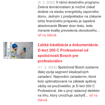
(6. 3. 2022)
V rámci dotačného programu
Zelená domácnostiam je možné získať
dotácie na stavbu energeticky úsporného
domu. Jedným z predpokladov na získanie
tohto finančného príspevku je úspešné
absolvovanie Blower door testu, teda
meranie kvality prevedenia obvodového…
ísť na článok
Ľahká lokalizácia a dokumentácia:
D-tect 200 C Professional od
spoločnosti Bosch pre
profesionálov
(11. 2. 2022)
Spoločnosť Bosch sústavne
ďalej vyvíja segment lokalizačných
zariadení. Najnovším zariadením, ktoré
bolo optimalizované na základe spätnej
väzby od používateľov, je D-tect 200 C
Professional. Ide o prvý radarový detektor
na trhu, ktorý umožňuje zachytiť…
ísť na
článok