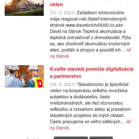
okien
(31. 3. 2021)
Začiatkom tohtoročného
mája reagoval náš čitateľ internetových
stránok www.stavebnictvi3000.cz pán
David na článok Tepelná akumulácia a
teplotná zotrvačnosť u drevostavieb. Pýta
sa, ako zhodnotiť akumuláciu vnútorných
stien, podláh a stropov a posúdiť ich…
ísť
na článok
Kvalite stavieb pomôže digitalizácia
a partnerstvo
(24. 3. 2021)
"Stavebníctvo je špecifické
nielen na kooperáciu veľkého množstva
subjektov a dodávateľov, často
medzinárodných, ale tiež rôznorodou
veľkosťou a rozsahom alebo aj presahom
stavebných projektov do iných oblastí.
Často pracujeme vo veľmi odlišných…
ísť
na článok