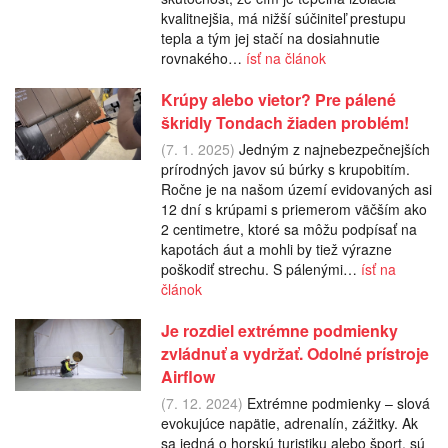
kvalitnejšia, má nižší súčiniteľ prestupu
tepla a tým jej stačí na dosiahnutie
rovnakého…
ísť na článok
Krúpy alebo vietor? Pre pálené
škridly Tondach žiaden problém!
(7. 1. 2025)
Jedným z najnebezpečnejších
prírodných javov sú búrky s krupobitím.
Ročne je na našom území evidovaných asi
12 dní s krúpami s priemerom väčším ako
2 centimetre, ktoré sa môžu podpísať na
kapotách áut a mohli by tiež výrazne
poškodiť strechu. S pálenými…
ísť na
článok
Je rozdiel extrémne podmienky
zvládnuť a vydržať. Odolné prístroje
Airflow
(7. 12. 2024)
Extrémne podmienky – slová
evokujúce napätie, adrenalín, zážitky. Ak
sa jedná o horskú turistiku alebo šport, sú