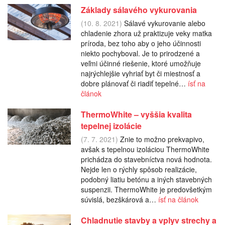
Základy sálavého vykurovania
(10. 8. 2021)
Sálavé vykurovanie alebo
chladenie zhora už praktizuje veky matka
príroda, bez toho aby o jeho účinnosti
niekto pochyboval. Je to prirodzené a
veľmi účinné riešenie, ktoré umožňuje
najrýchlejšie vyhriať byt či miestnosť a
dobre plánovať či riadiť tepelné…
ísť na
článok
ThermoWhite – vyššia kvalita
tepelnej izolácie
(7. 7. 2021)
Znie to možno prekvapivo,
avšak s tepelnou izoláciou ThermoWhite
prichádza do stavebníctva nová hodnota.
Nejde len o rýchly spôsob realizácie,
podobný liatiu betónu a iných stavebných
suspenzii. ThermoWhite je predovšetkým
súvislá, bezškárová a…
ísť na článok
Chladnutie stavby a vplyv strechy a