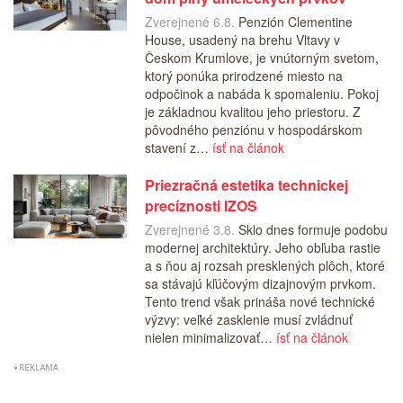
Zverejnené 6.8.
Penzión Clementine
House, usadený na brehu Vltavy v
Českom Krumlove, je vnútorným svetom,
ktorý ponúka prirodzené miesto na
odpočinok a nabáda k spomaleniu. Pokoj
je základnou kvalitou jeho priestoru. Z
pôvodného penziónu v hospodárskom
stavení z…
ísť na článok
Priezračná estetika technickej
precíznosti IZOS
Zverejnené 3.8.
Sklo dnes formuje podobu
modernej architektúry. Jeho obľuba rastie
a s ňou aj rozsah presklených plôch, ktoré
sa stávajú kľúčovým dizajnovým prvkom.
Tento trend však prináša nové technické
výzvy: veľké zasklenie musí zvládnuť
nielen minimalizovať…
ísť na článok