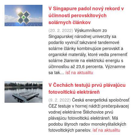
V Singapure padol nový rekord v
účinnosti perovskitových
solárnych článkov
(20. 2. 2022)
Výskumníkom zo
Singapurskej národnej univerzity sa
podarilo vyvinúť takzvané tandemové
solárne články kombinujúce perovskit a
organické materiály, ktoré vedia premeniť
solárne žiarenie na elektrickú energiu s
účinnosťou až 23,6 percenta. Významne
sa tak…
ísť na aktualitu
V Čechách testujú prvú plávajúcu
fotovoltickú elektráreň
(9. 2. 2022)
Česká energetická spoločnosť
ČEZ testuje v hornej nádrži prečerpávacej
vodnej elektrárne Štěchovice prvú
plávajúcu fotovoltickú elektráreň. Má
podobu štyroch radov monokryštalických
fotovoltických panelov.
ísť na aktualitu