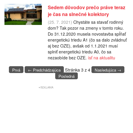
Sedem dôvodov prečo práve teraz
je čas na slnečné kolektory
(25. 7. 2021)
Chystáte sa stavať rodinný
dom? Tak pozor na zmeny v tomto roku.
Do 31.12.2020 musela novostavba spĺňať
energetickú triedu A1 (čo sa dalo zvládnuť
aj bez OZE), avšak od 1.1.2021 musí
splniť energetickú triedu A0, čo sa
nezaobíde bez OZE.
ísť na aktualitu
Stránka 3 z 4
Prvá
← Predchádzajúca
Nasledujúca →
Posledná