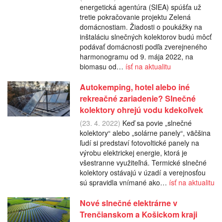
energetická agentúra (SIEA) spúšťa už
tretie pokračovanie projektu Zelená
domácnostiam. Žiadosti o poukážky na
inštaláciu slnečných kolektorov budú môcť
podávať domácnosti podľa zverejneného
harmonogramu od 9. mája 2022, na
biomasu od…
ísť na aktualitu
Autokemping, hotel alebo iné
rekreačné zariadenie? Slnečné
kolektory ohrejú vodu kdekoľvek
(23. 4. 2022)
Keď sa povie „slnečné
kolektory“ alebo „solárne panely“, väčšina
ľudí si predstaví fotovoltické panely na
výrobu elektrickej energie, ktorá je
všestranne využiteľná. Termické slnečné
kolektory ostávajú v úzadí a verejnosťou
sú spravidla vnímané ako…
ísť na aktualitu
Nové slnečné elektrárne v
Trenčianskom a Košickom kraji