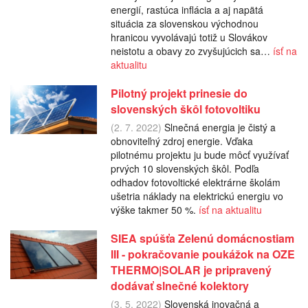
energií, rastúca inflácia a aj napätá
situácia za slovenskou východnou
hranicou vyvolávajú totiž u Slovákov
neistotu a obavy zo zvyšujúcich sa…
ísť na
aktualitu
Pilotný projekt prinesie do
slovenských škôl fotovoltiku
(2. 7. 2022)
Slnečná energia je čistý a
obnoviteľný zdroj energie. Vďaka
pilotnému projektu ju bude môcť využívať
prvých 10 slovenských škôl. Podľa
odhadov fotovoltické elektrárne školám
ušetria náklady na elektrickú energiu vo
výške takmer 50 %.
ísť na aktualitu
SIEA spúšťa Zelenú domácnostiam
III - pokračovanie poukážok na OZE
THERMO|SOLAR je pripravený
dodávať slnečné kolektory
(3. 5. 2022)
Slovenská inovačná a