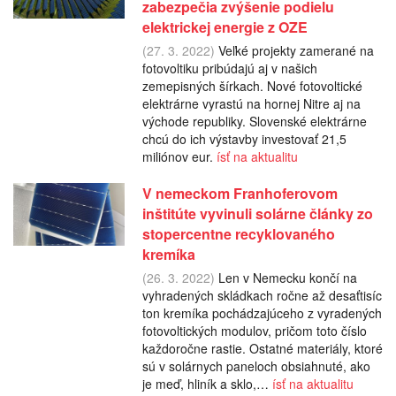
zabezpečia zvýšenie podielu
elektrickej energie z OZE
(27. 3. 2022)
Veľké projekty zamerané na
fotovoltiku pribúdajú aj v našich
zemepisných šírkach. Nové fotovoltické
elektrárne vyrastú na hornej Nitre aj na
východe republiky. Slovenské elektrárne
chcú do ich výstavby investovať 21,5
miliónov eur.
ísť na aktualitu
V nemeckom Franhoferovom
inštitúte vyvinuli solárne články zo
stopercentne recyklovaného
kremíka
(26. 3. 2022)
Len v Nemecku končí na
vyhradených skládkach ročne až desaťtisíc
ton kremíka pochádzajúceho z vyradených
fotovoltických modulov, pričom toto číslo
každoročne rastie. Ostatné materiály, ktoré
sú v solárnych paneloch obsiahnuté, ako
je meď, hliník a sklo,…
ísť na aktualitu