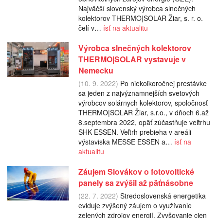
Najväčší slovenský výrobca slnečných
kolektorov THERMO|SOLAR Žiar, s. r. o.
čelí v…
ísť na aktualitu
Výrobca slnečných kolektorov
THERMO|SOLAR vystavuje v
Nemecku
(10. 9. 2022)
Po niekoľkoročnej prestávke
sa jeden z najvýznamnejších svetových
výrobcov solárnych kolektorov, spoločnosť
THERMO|SOLAR Žiar, s.r.o., v dňoch 6.až
8.septembra 2022, opäť zúčastňuje veľtrhu
SHK ESSEN. Veľtrh prebieha v areáli
výstaviska MESSE ESSEN a…
ísť na
aktualitu
Záujem Slovákov o fotovoltické
panely sa zvýšil až päťnásobne
(22. 7. 2022)
Stredoslovenská energetika
eviduje zvýšený záujem o využívanie
zelených zdrojov energií. Zvyšovanie cien