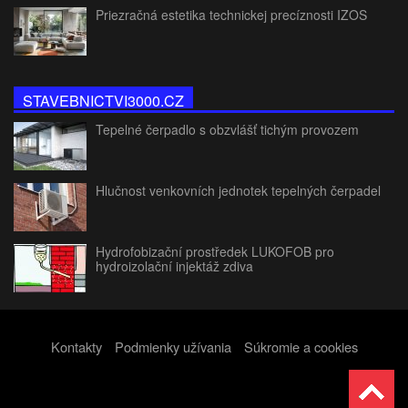
Priezračná estetika technickej precíznosti IZOS
STAVEBNICTVI3000.CZ
Tepelné čerpadlo s obzvlášť tichým provozem
Hlučnost venkovních jednotek tepelných čerpadel
Hydrofobizační prostředek LUKOFOB pro
hydroizolační injektáž zdiva
Kontakty
Podmienky užívania
Súkromie a cookies