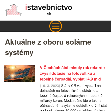
Aktuálne z oboru solárne
systémy
V Čechách štát minulý rok rekorde
zvýšil dotácie na fotovoltiku a
tepelné čerpadlá, vyplatil 4,9 mld
(19. 3. 2023)
Štát v ČR vlani vyplatil na
dotáciách na fotovoltické elektrárne a
tepelné čerpadlá rekordných zhruba 4,9
miliardy korún. Medziročne ide o takmer
päťnásobné navýšenie dotácií, ktorými štát
podporil takmer 30.000 projektov. Vyplýva