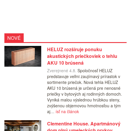
NOVÉ
HELUZ rozširuje ponuku
akustických priečkoviek o tehlu
AKU 10 brúsená
Zverejnené 4.8.
Spoločnosť HELUZ
predstavuje veľmi zaujímavý prírastok v
sortimente priečok. Nová tehla HELUZ
AKU 10 brúsená je určená pre nenosné
priečky v bytových aj rodinných domoch.
Vyniká malou výslednou hrúbkou steny,
zvýšenou objemovou hmotnosťou a tým
aj…
ísť na článok
Clementine House. Apartmánový
dom plný umeleckých prvkov