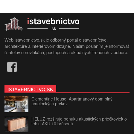
Web istavebnictvo.sk je odborný portál o stavebníctve,
architektúre a interiérovom dizajne. Našim poslaním je informovať
čitateľov o novinkách, postupoch a aktuálnych trendoch v odbore.
ISTAVEBNICTVO.SK
Clementine House. Apartmánový dom plný
umeleckých prvkov
HELUZ rozširuje ponuku akustických priečkoviek o
tehlu AKU 10 brúsená