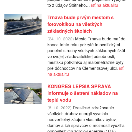
to z údajov Štátneho…
ísť na aktualitu
Trnava bude prvým mestom s
fotovoltikou na všetkých
základných školách
(24. 10. 2022)
Mesto Trnava bude mať do
konca tohto roku pokryté fotovoltickými
panelmi strechy všetkých základných škôl
vo svojej zriaďovateľskej pôsobnosti,
mestskú polikliniku aj malometrážne byty
pre dôchodcov na Clementisovej ulici.
ísť
na aktualitu
KONGRES LEPŠIA SPRÁVA
informuje o šetrení nákladov na
teplú vodu
(8. 10. 2022)
Drastické zdražovanie
všetkých druhov energií vyvolalo
neuveriteľný záujem vlastníkov bytov,
domov a ich správcov o možnosti využitia
obnoviteľných zdrojov energie (OZE).