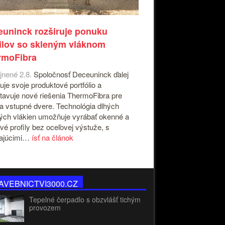
uninck rozširuje ponuku
ilov so skleným vláknom
rmoFibra
jnené 2.8.
Spoločnosť Deceuninck ďalej
ruje svoje produktové portfólio a
tavuje nové riešenia ThermoFibra pre
a vstupné dvere. Technológia dlhých
ých vlákien umožňuje vyrábať okenné a
vé profily bez oceľovej výstuže, s
kajúcimi…
ísť na článok
AVEBNICTVI3000.CZ
Tepelné čerpadlo s obzvlášť tichým
provozem