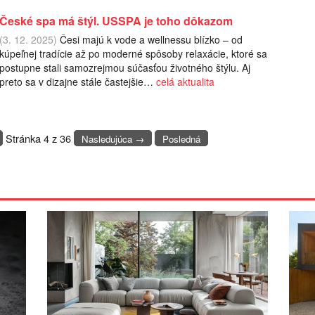
České spa má štýl. USSPA je toho dôkazom
(3. 12. 2025)
Česi majú k vode a wellnessu blízko – od
kúpeľnej tradície až po moderné spôsoby relaxácie, ktoré sa
postupne stali samozrejmou súčasťou životného štýlu. Aj
preto sa v dizajne stále častejšie…
celá aktualita
Stránka 4 z 36
Nasledujúca →
Posledná