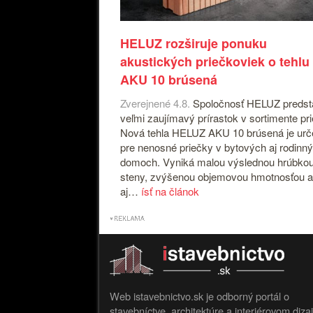
HELUZ rozširuje ponuku
akustických priečkoviek o tehlu
AKU 10 brúsená
Zverejnené 4.8.
Spoločnosť HELUZ predst
veľmi zaujímavý prírastok v sortimente pr
Nová tehla HELUZ AKU 10 brúsená je ur
pre nenosné priečky v bytových aj rodinn
domoch. Vyniká malou výslednou hrúbko
steny, zvýšenou objemovou hmotnosťou a
aj…
ísť na článok
Web istavebnictvo.sk je odborný portál o
stavebníctve, architektúre a interiérovom diza