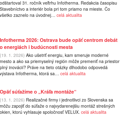
odštartoval 31. ročník veľtrhu Infotherma. Redakcia časopisu
Stavebníctvo a interiér bola pri tom priamo na mieste. Čo
všetko zaznelo na úvodnej…
celá aktualita
Infotherma 2026: Ostrava bude opäť centrom debát
o energiách i budúcnosti mesta
(19. 1. 2026)
Ako ušetriť energiu, kam smeruje moderné
mesto a ako sa priemyselný región môže premeniť na priestor
plný inovácií? Práve na tieto otázky dlhodobo odpovedá
výstava Infotherma, ktorá sa…
celá aktualita
Opäť súťažíme o „Kráľa montáže“
(13. 1. 2026)
Realizačné firmy i jednotlivci zo Slovenska sa
môžu zapojiť do súťaže o najvydarenejšiu montáž strešných
okien, ktorú vyhlasuje spoločnosť VELUX.
celá aktualita