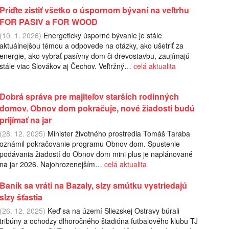
Príďte zistiť všetko o úspornom bývaní na veľtrhu
FOR PASIV a FOR WOOD
(10. 1. 2026)
Energeticky úsporné bývanie je stále
aktuálnejšou témou a odpovede na otázky, ako ušetriť za
energie, ako vybrať pasívny dom či drevostavbu, zaujímajú
stále viac Slovákov aj Čechov. Veľtržný…
celá aktualita
Dobrá správa pre majiteľov starších rodinných
domov. Obnov dom pokračuje, nové žiadosti budú
prijímať na jar
(28. 12. 2025)
Minister životného prostredia Tomáš Taraba
oznámil pokračovanie programu Obnov dom. Spustenie
podávania žiadostí do Obnov dom mini plus je naplánované
na jar 2026. Najohrozenejším…
celá aktualita
Baník sa vráti na Bazaly, slzy smútku vystriedajú
slzy šťastia
(26. 12. 2025)
Keď sa na území Sliezskej Ostravy búrali
tribúny a ochodzy dlhoročného štadióna futbalového klubu TJ