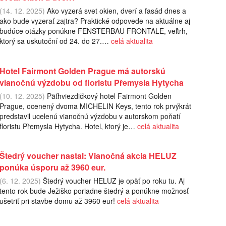
(14. 12. 2025)
Ako vyzerá svet okien, dverí a fasád dnes a
ako bude vyzerať zajtra? Praktické odpovede na aktuálne aj
budúce otázky ponúkne FENSTERBAU FRONTALE, veľtrh,
ktorý sa uskutoční od 24. do 27.…
celá aktualita
Hotel Fairmont Golden Prague má autorskú
vianočnú výzdobu od floristu Přemysla Hytycha
(10. 12. 2025)
Päťhviezdičkový hotel Fairmont Golden
Prague, ocenený dvoma MICHELIN Keys, tento rok prvýkrát
predstavil ucelenú vianočnú výzdobu v autorskom poňatí
floristu Přemysla Hytycha. Hotel, ktorý je…
celá aktualita
Štedrý voucher nastal: Vianočná akcia HELUZ
ponúka úsporu až 3960 eur.
(6. 12. 2025)
Štedrý voucher HELUZ je opäť po roku tu. Aj
tento rok bude Ježiško poriadne štedrý a ponúkne možnosť
ušetriť pri stavbe domu až 3960 eur!
celá aktualita