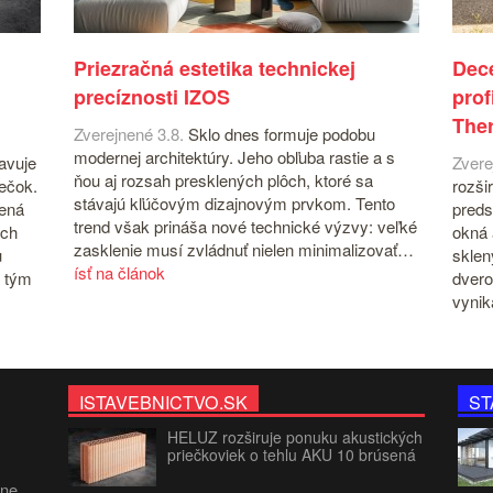
Priezračná estetika technickej
Dece
precíznosti IZOS
prof
The
Zverejnené 3.8.
Sklo dnes formuje podobu
modernej architektúry. Jeho obľuba rastie a s
avuje
Zvere
ňou aj rozsah presklených plôch, ktoré sa
iečok.
rozši
stávajú kľúčovým dizajnovým prvkom. Tento
čená
preds
trend však prináša nové technické výzvy: veľké
ých
okná 
zasklenie musí zvládnuť nielen minimalizovať…
u
sklen
ísť na článok
 tým
dvero
vyni
ISTAVEBNICTVO.SK
ST
HELUZ rozširuje ponuku akustických
priečkoviek o tehlu AKU 10 brúsená
jne.