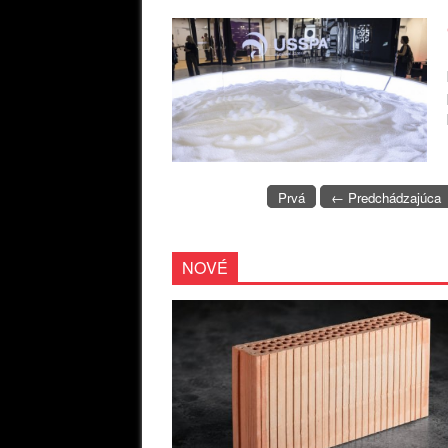
Prvá
← Predchádzajúca
NOVÉ