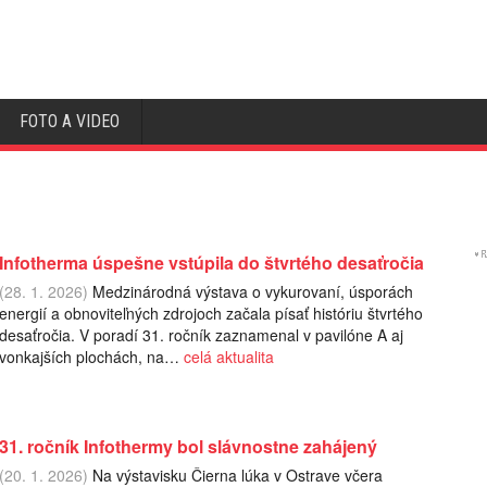
FOTO A VIDEO
Infotherma úspešne vstúpila do štvrtého desaťročia
(28. 1. 2026)
Medzinárodná výstava o vykurovaní, úsporách
energií a obnoviteľných zdrojoch začala písať históriu štvrtého
desaťročia. V poradí 31. ročník zaznamenal v pavilóne A aj
vonkajších plochách, na…
celá aktualita
31. ročník Infothermy bol slávnostne zahájený
(20. 1. 2026)
Na výstavisku Čierna lúka v Ostrave včera