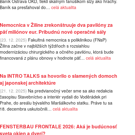
Baník Ostrava OKD, tiekli skalným fanúšikom slzy ako hrachy.
Baník sa presťahoval do…
celá aktualita
Nemocnica v Žiline zrekonštruuje dva pavilóny za
päť miliónov eur. Pribudnú nové operačné sály
(23. 12. 2025)
Fakultná nemocnica s poliklinikou (FNsP)
Žilina začne v najbližších týždňoch s rozsiahlou
modernizáciou chirurgického a očného pavilónu, ktorá bude
financovaná z plánu obnovy v hodnote päť…
celá aktualita
Na INTRO TALKS sa hovorilo o slamených domoch
aj japonskej architektúre
(21. 12. 2025)
Na predvianočný večer sme sa ako redakcia
časopisu Stavebníctvo a interiér vydali do Voděrádek pri
Prahe, do areálu bývalého Maršálkovho statku. Práve tu sa
18. decembra uskutočnili…
celá aktualita
FENSTERBAU FRONTALE 2026: Aká je budúcnosť
sveta okien a dverí?