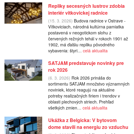
Repliky secesných lustrov zdobia
interiér vitkovickej radnice
(15. 3. 2026)
Budova radnice v Ostrave -
Vítkoviciach, národná kultúrna pamiatka
postavená v neogotickom slohu z
červených režných tehál v rokoch 1901 až
1902, má ďalšiu repliku pôvodného
vybavenia: štyri…
celá aktualita
SATJAM predstavuje novinky pre
rok 2026
(6. 3. 2026)
Rok 2026 prináša do
sortimentu SATJAM množstvo významných
noviniek, ktoré reagujú na aktuálne
potreby realizačných firiem i trendov v
oblasti plechových striech. Prehľad
všetkých zmien…
celá aktualita
Ukážka z Belgicka: V bytovom
dome stavili na energiu zo vzduchu