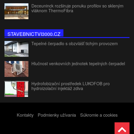
Deceuninck rozširuje ponuku profilov so skleným
vláknom ThermoFibra
STAVEBNICTVI3000.CZ
Tepelné čerpadlo s obzvlášť tichým provozem
Hlučnost venkovních jednotek tepelných čerpadel
Hydrofobizační prostředek LUKOFOB pro
hydroizolační injektáž zdiva
Kontakty
Podmienky užívania
Súkromie a cookies