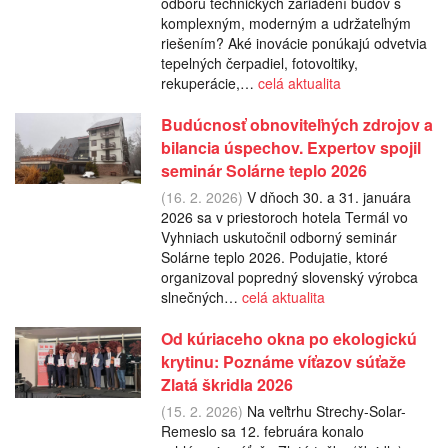
odboru technických zariadení budov s
komplexným, moderným a udržateľným
riešením? Aké inovácie ponúkajú odvetvia
tepelných čerpadiel, fotovoltiky,
rekuperácie,…
celá aktualita
Budúcnosť obnoviteľných zdrojov a
bilancia úspechov. Expertov spojil
seminár Solárne teplo 2026
(16. 2. 2026)
V dňoch 30. a 31. januára
2026 sa v priestoroch hotela Termál vo
Vyhniach uskutočnil odborný seminár
Solárne teplo 2026. Podujatie, ktoré
organizoval popredný slovenský výrobca
slnečných…
celá aktualita
Od kúriaceho okna po ekologickú
krytinu: Poznáme víťazov súťaže
Zlatá škridla 2026
(15. 2. 2026)
Na veľtrhu Strechy-Solar-
Remeslo sa 12. februára konalo