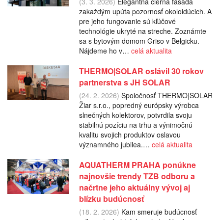
(3. 3. 2026)
Elegantná čierna fasáda
zakaždým upúta pozornosť okoloidúcich. A
pre jeho fungovanie sú kľúčové
technológie ukryté na streche. Zoznámte
sa s bytovým domom Griso v Belgicku.
Nájdeme ho v…
celá aktualita
THERMO|SOLAR oslávil 30 rokov
partnerstva s JH SOLAR
(24. 2. 2026)
Spoločnosť THERMO|SOLAR
Žiar s.r.o., popredný európsky výrobca
slnečných kolektorov, potvrdila svoju
stabilnú pozíciu na trhu a výnimočnú
kvalitu svojich produktov oslavou
významného jubilea.…
celá aktualita
AQUATHERM PRAHA ponúkne
najnovšie trendy TZB odboru a
načrtne jeho aktuálny vývoj aj
blízku budúcnosť
(18. 2. 2026)
Kam smeruje budúcnosť