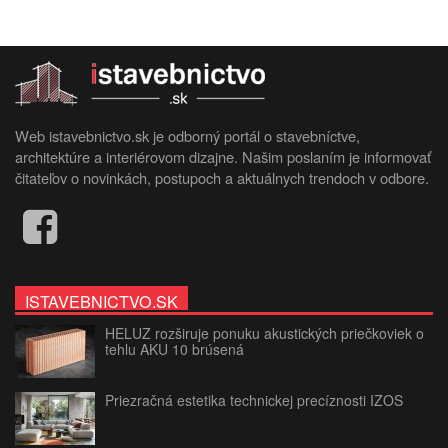
Web istavebnictvo.sk je odborný portál o stavebníctve,
architektúre a interiérovom dizajne. Našim poslaním je informovať
čitateľov o novinkách, postupoch a aktuálnych trendoch v odbore.
ISTAVEBNICTVO.SK
HELUZ rozširuje ponuku akustických priečkoviek o
tehlu AKU 10 brúsená
Priezračná estetika technickej precíznosti IZOS