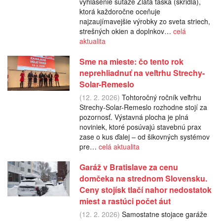
vyhlásenie súťaže Zlatá taška (škridla),
ktorá každoročne oceňuje
najzaujímavejšie výrobky zo sveta striech,
strešných okien a doplnkov…
celá
aktualita
Sme na mieste: čo tento rok
neprehliadnuť na veľtrhu Strechy-
Solar-Remeslo
(12. 2. 2026)
Tohtoročný ročník veľtrhu
Strechy-Solar-Remeslo rozhodne stojí za
pozornosť. Výstavná plocha je plná
noviniek, ktoré posúvajú stavebnú prax
zase o kus ďalej – od šikovných systémov
pre…
celá aktualita
Garáž v Bratislave za cenu
domčeka na strednom Slovensku.
Ceny stojísk tlačí nahor nedostatok
miest a rastúci počet áut
(12. 2. 2026)
Samostatne stojace garáže