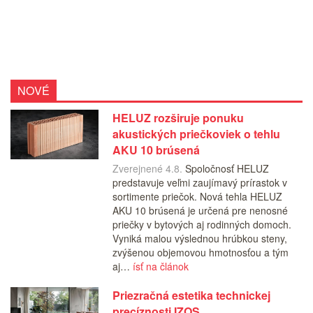
NOVÉ
HELUZ rozširuje ponuku
akustických priečkoviek o tehlu
AKU 10 brúsená
Zverejnené 4.8.
Spoločnosť HELUZ
predstavuje veľmi zaujímavý prírastok v
sortimente priečok. Nová tehla HELUZ
AKU 10 brúsená je určená pre nenosné
priečky v bytových aj rodinných domoch.
Vyniká malou výslednou hrúbkou steny,
zvýšenou objemovou hmotnosťou a tým
aj…
ísť na článok
Priezračná estetika technickej
precíznosti IZOS