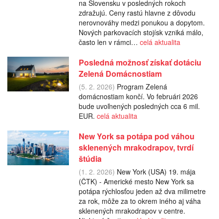
na Slovensku v posledných rokoch
zdražujú. Ceny rastú hlavne z dôvodu
nerovnováhy medzi ponukou a dopytom.
Nových parkovacích stojísk vzniká málo,
často len v rámci…
celá aktualita
Posledná možnosť získať dotáciu
Zelená Domácnostiam
(5. 2. 2026)
Program Zelená
domácnostiam končí. Vo februári 2026
bude uvoľnených posledných cca 6 mil.
EUR.
celá aktualita
New York sa potápa pod váhou
sklenených mrakodrapov, tvrdí
štúdia
(1. 2. 2026)
New York (USA) 19. mája
(ČTK) - Americké mesto New York sa
potápa rýchlosťou jeden až dva milimetre
za rok, môže za to okrem iného aj váha
sklenených mrakodrapov v centre.