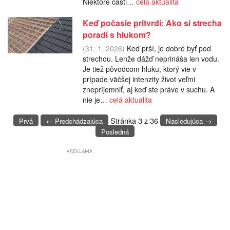
Niektoré časti…
celá aktualita
Keď počasie pritvrdí: Ako si strecha
poradí s hlukom?
(31. 1. 2026)
Keď prší, je dobré byť pod
strechou. Lenže dážď neprináša len vodu.
Je tiež pôvodcom hluku, ktorý vie v
prípade väčšej intenzity život veľmi
znepríjemniť, aj keď ste práve v suchu. A
nie je…
celá aktualita
Stránka 3 z 36
Prvá
← Predchádzajúca
Nasledujúca →
Posledná