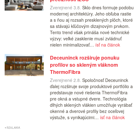
Zverejnené 3.8.
Sklo dnes formuje podobu
modernej architektúry. Jeho obľuba rastie
a s ňou aj rozsah presklených plôch, ktoré
sa stávajú kľúčovým dizajnovým prvkom.
Tento trend však prináša nové technické
výzvy: veľké zasklenie musí zvládnuť
nielen minimalizovať…
ísť na článok
Deceuninck rozširuje ponuku
profilov so skleným vláknom
ThermoFibra
Zverejnené 2.8.
Spoločnosť Deceuninck
ďalej rozširuje svoje produktové portfólio a
predstavuje nové riešenia ThermoFibra
pre okná a vstupné dvere. Technológia
dlhých sklených vlákien umožňuje vyrábať
okenné a dverové profily bez oceľovej
výstuže, s vynikajúcimi…
ísť na článok