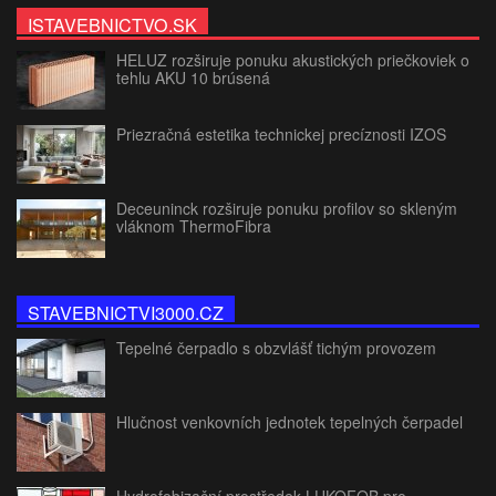
ISTAVEBNICTVO.SK
HELUZ rozširuje ponuku akustických priečkoviek o
tehlu AKU 10 brúsená
Priezračná estetika technickej precíznosti IZOS
Deceuninck rozširuje ponuku profilov so skleným
vláknom ThermoFibra
STAVEBNICTVI3000.CZ
Tepelné čerpadlo s obzvlášť tichým provozem
Hlučnost venkovních jednotek tepelných čerpadel