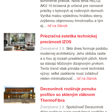
sortimente priečok. Nová tehla HELUZ
AKU 10 brúsená je určená pre nenosné
priečky v bytových aj rodinných domoch.
Vyniká malou výslednou hrúbkou steny,
zvýšenou objemovou hmotnosťou a tým
aj…
ísť na článok
Priezračná estetika technickej
precíznosti IZOS
Zverejnené 3.8.
Sklo dnes formuje podobu
modernej architektúry. Jeho obľuba rastie
a s ňou aj rozsah presklených plôch, ktoré
sa stávajú kľúčovým dizajnovým prvkom.
Tento trend však prináša nové technické
výzvy: veľké zasklenie musí zvládnuť
nielen minimalizovať…
ísť na článok
Deceuninck rozširuje ponuku
profilov so skleným vláknom
ThermoFibra
Zverejnené 2.8.
Spoločnosť Deceuninck
ďalej rozširuje svoje produktové portfólio a