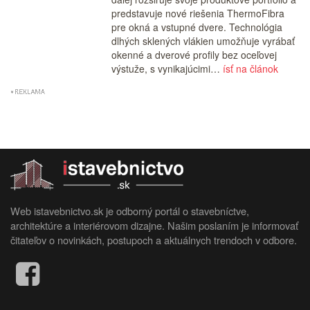
predstavuje nové riešenia ThermoFibra
pre okná a vstupné dvere. Technológia
dlhých sklených vlákien umožňuje vyrábať
okenné a dverové profily bez oceľovej
výstuže, s vynikajúcimi…
ísť na článok
Web istavebnictvo.sk je odborný portál o stavebníctve,
architektúre a interiérovom dizajne. Našim poslaním je informovať
čitateľov o novinkách, postupoch a aktuálnych trendoch v odbore.