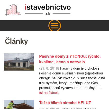
Články
Pasívne domy z YTONGu: rýchlo,
kvalitne, lacno a natrvalo
(29. 8. 2018)
Pasívny dom je vrcholové
riešenie domu s veľmi nízkou (s)potrebou
energie na vykurovanie. V súčasnosti je na
trhu systém, ktorý umožňuje jeho rýchlu,
presnú, lacnú výstavbu a to tradičným,…
ísť na článok
Ťažká šikmá strecha HELUZ
(28. 8. 2018)
Tehlové domy, ktoré sú