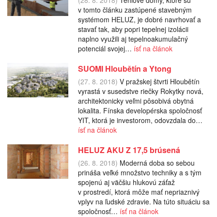
v tomto článku zastúpené stavebným
systémom HELUZ, je dobré navrhovať a
stavať tak, aby popri tepelnej izolácii
naplno využili aj tepelnoakumulačný
potenciál svojej…
ísť na článok
SUOMI Hloubětín a Ytong
(27. 8. 2018)
V pražskej štvrti Hloubětín
vyrastá v susedstve riečky Rokytky nová,
architektonicky veľmi pôsobivá obytná
lokalita. Fínska developérska spoločnosť
YIT, ktorá je investorom, odovzdala do…
ísť na článok
HELUZ AKU Z 17,5 brúsená
(26. 8. 2018)
Moderná doba so sebou
prináša veľké množstvo techniky a s tým
spojenú aj väčšiu hlukovú záťaž
v prostredí, ktorá môže mať nepriaznivý
vplyv na ľudské zdravie. Na túto situáciu sa
spoločnosť…
ísť na článok