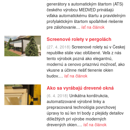
generátory s automatickým štartom (ATS)
českého výrobcu MEDVED prinášajú
vďaka automatickému štartu a pravidelným
profylaktickým štartom spoľahlivé riešenie
pre zálohovanie…
ísť na článok
Screenové rolety v pergolách
(27. 4. 2018)
Screenové rolety sú v Českej
republike stále viac obľúbené. Veľa z nás
tento výrobok pozná ako elegantnú,
modernú a cenovo priaznivú možnosť, ako
vkusne a účinne riešiť tienenie okien
budov.…
ísť na článok
Ako sa vyrábajú drevené okná
(6. 4. 2018)
Unikátna konštrukcia,
automatizované výrobné linky a
prepracovaná technológia povrchovej
úpravy to sú len tri body z plejády detailov
dôležitých pri výrobe moderných
drevených okien.…
ísť na článok