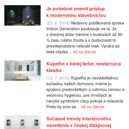
Je potrebné zmeniť prístup
k modernému stavebníctvu
(25. 8. 2018)
Nedávno publikovaná správa
Indoor Generation poukazuje na to, že
v dnešnej dobe trávime v budovách až 90
% času nášho života a v budúcnosti to
pravdepodobne nebude inak. Vynára sa
teda otázka…
ísť na článok
Kúpeľne v bielej farbe: nestarnúca
klasika
(12. 7. 2018)
Kúpeľňa je neoddeliteľnou
súčasťou našich domovov, máme ju
spojenú predovšetkým s rutinnou rannou a
večernou hygienou, pre mnohých je
navyše symbolom oázy pokoja a relaxácie.
Preto by sme sa…
ísť na článok
Súčasné trendy interiérového
osvetlenia v českej dizajnovej