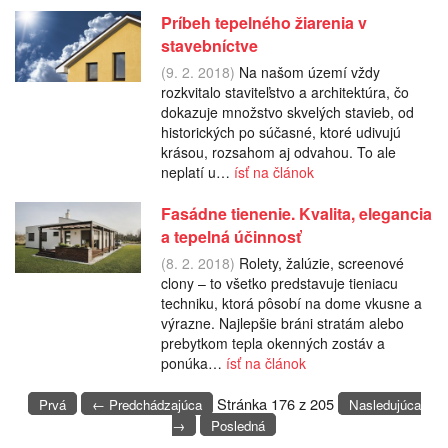
Príbeh tepelného žiarenia v
stavebníctve
(9. 2. 2018)
Na našom území vždy
rozkvitalo staviteľstvo a architektúra, čo
dokazuje množstvo skvelých stavieb, od
historických po súčasné, ktoré udivujú
krásou, rozsahom aj odvahou. To ale
neplatí u…
ísť na článok
Fasádne tienenie. Kvalita, elegancia
a tepelná účinnosť
(8. 2. 2018)
Rolety, žalúzie, screenové
clony – to všetko predstavuje tieniacu
techniku, ktorá pôsobí na dome vkusne a
výrazne. Najlepšie bráni stratám alebo
prebytkom tepla okenných zostáv a
ponúka…
ísť na článok
Stránka 176 z 205
Prvá
← Predchádzajúca
Nasledujúca
→
Posledná