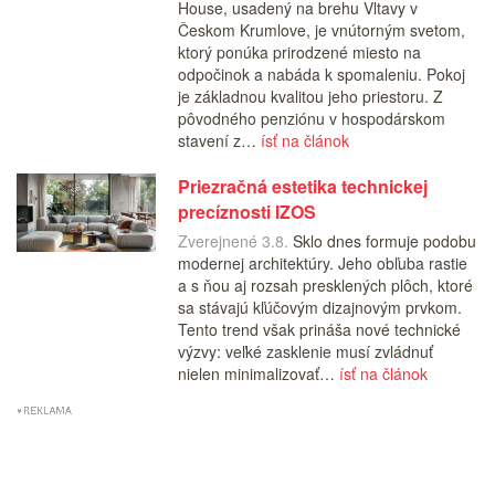
House, usadený na brehu Vltavy v
Českom Krumlove, je vnútorným svetom,
ktorý ponúka prirodzené miesto na
odpočinok a nabáda k spomaleniu. Pokoj
je základnou kvalitou jeho priestoru. Z
pôvodného penziónu v hospodárskom
stavení z…
ísť na článok
Priezračná estetika technickej
precíznosti IZOS
Zverejnené 3.8.
Sklo dnes formuje podobu
modernej architektúry. Jeho obľuba rastie
a s ňou aj rozsah presklených plôch, ktoré
sa stávajú kľúčovým dizajnovým prvkom.
Tento trend však prináša nové technické
výzvy: veľké zasklenie musí zvládnuť
nielen minimalizovať…
ísť na článok