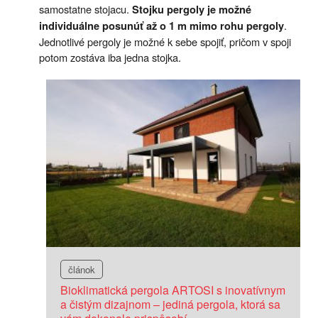
samostatne stojacu.
Stojku pergoly je možné
.
individuálne posunúť až o 1 m mimo rohu pergoly
Jednotlivé pergoly je možné k sebe spojiť, pričom v spoji
potom zostáva iba jedna stojka.
článok
Bioklimatická pergola ARTOSI s inovatívnym
a čistým dizajnom – jediná pergola, ktorá sa