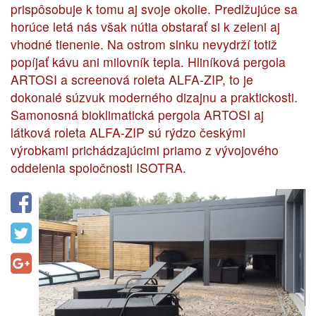
prispôsobuje k tomu aj svoje okolie. Predlžujúce sa
horúce letá nás však nútia obstarať si k zeleni aj
vhodné tienenie. Na ostrom slnku nevydrží totiž
popíjať kávu ani milovník tepla. Hliníková pergola
ARTOSI a screenová roleta ALFA-ZIP, to je
dokonalé súzvuk moderného dizajnu a praktickosti.
Samonosná bioklimatická pergola ARTOSI aj
látková roleta ALFA-ZIP sú rýdzo českými
výrobkami prichádzajúcimi priamo z vývojového
oddelenia spoločnosti ISOTRA.