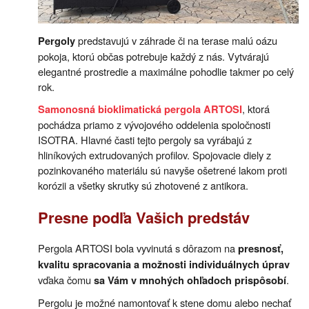
predstavujú v záhrade či na terase malú oázu
Pergoly
pokoja, ktorú občas potrebuje každý z nás. Vytvárajú
elegantné prostredie a maximálne pohodlie takmer po celý
rok.
, ktorá
Samonosná bioklimatická pergola ARTOSI
pochádza priamo z vývojového oddelenia spoločnosti
ISOTRA. Hlavné časti tejto pergoly sa vyrábajú z
hliníkových extrudovaných profilov. Spojovacie diely z
pozinkovaného materiálu sú navyše ošetrené lakom proti
korózii a všetky skrutky sú zhotovené z antikora.
Presne podľa Vašich predstáv
Pergola ARTOSI bola vyvinutá s dôrazom na
presnosť,
kvalitu spracovania a možnosti individuálnych úprav
vďaka čomu
.
sa Vám v mnohých ohľadoch prispôsobí
Pergolu je možné namontovať k stene domu alebo nechať