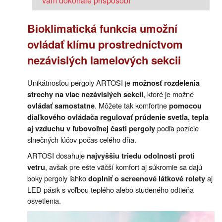
vám dokonale prispôsobí
Bioklimatická funkcia umožní
ovládať klímu prostredníctvom
nezávislých lamelových sekcii
Unikátnosťou pergoly ARTOSI je
možnosť rozdelenia
, ktoré je možné
strechy na viac nezávislých sekcii
. Môžete tak komfortne
ovládať samostatne
pomocou
diaľkového ovládača regulovať prúdenie svetla, tepla
podľa pozície
aj vzduchu v ľubovoľnej časti pergoly
slnečných lúčov počas celého dňa.
ARTOSI dosahuje
najvyššiu triedu odolnosti proti
, avšak pre ešte väčší komfort aj súkromie sa dajú
vetru
boky pergoly ľahko
aj
doplniť o screenové látkové rolety
LED pásik s voľbou teplého alebo studeného odtieňa
osvetlenia.