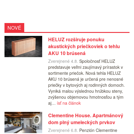
NOVÉ
HELUZ rozširuje ponuku
akustických priečkoviek o tehlu
AKU 10 brúsená
Zverejnené 4.8.
Spoločnosť HELUZ
predstavuje veľmi zaujímavý prírastok v
sortimente priečok. Nová tehla HELUZ
AKU 10 brúsená je určená pre nenosné
priečky v bytových aj rodinných domoch.
Vyniká malou výslednou hrúbkou steny,
zvýšenou objemovou hmotnosťou a tým
aj…
ísť na článok
Clementine House. Apartmánový
dom plný umeleckých prvkov
Zverejnené 6.8.
Penzión Clementine