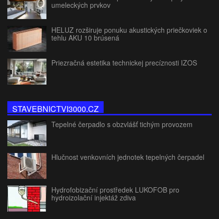
umeleckých prvkov
HELUZ rozširuje ponuku akustických priečkoviek o
tehlu AKU 10 brúsená
Priezračná estetika technickej precíznosti IZOS
STAVEBNICTVI3000.CZ
Tepelné čerpadlo s obzvlášť tichým provozem
Hlučnost venkovních jednotek tepelných čerpadel
Hydrofobizační prostředek LUKOFOB pro
hydroizolační injektáž zdiva