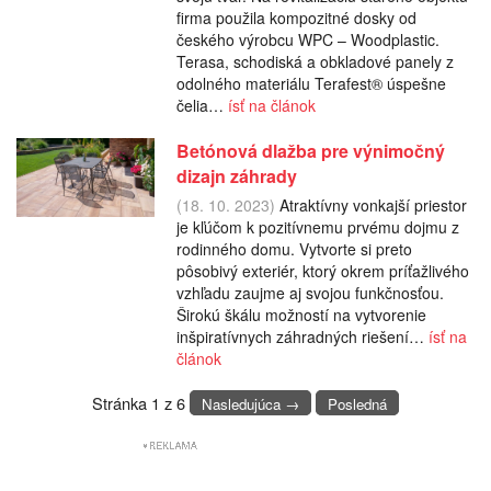
firma použila kompozitné dosky od
českého výrobcu WPC – Woodplastic.
Terasa, schodiská a obkladové panely z
odolného materiálu Terafest® úspešne
čelia…
ísť na článok
Betónová dlažba pre výnimočný
dizajn záhrady
(18. 10. 2023)
Atraktívny vonkajší priestor
je kľúčom k pozitívnemu prvému dojmu z
rodinného domu. Vytvorte si preto
pôsobivý exteriér, ktorý okrem príťažlivého
vzhľadu zaujme aj svojou funkčnosťou.
Širokú škálu možností na vytvorenie
inšpiratívnych záhradných riešení…
ísť na
článok
Stránka 1 z 6
Nasledujúca →
Posledná