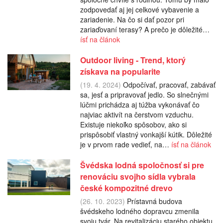
zodpovedať aj jej celkové vybavenie a
zariadenie. Na čo si dať pozor pri
zariaďovaní terasy? A prečo je dôležité…
ísť na článok
Outdoor living - Trend, ktorý
získava na popularite
(19. 4. 2024)
Odpočívať, pracovať, zabávať
sa, jesť a pripravovať jedlo. So slnečnými
lúčmi prichádza aj túžba vykonávať čo
najviac aktivít na čerstvom vzduchu.
Existuje niekoľko spôsobov, ako si
prispôsobiť vlastný vonkajší kútik. Dôležité
je v prvom rade vedieť, na…
ísť na článok
Švédska lodná spoločnosť si pre
renováciu svojho sídla vybrala
české kompozitné drevo
(26. 10. 2023)
Prístavná budova
švédskeho lodného dopravcu zmenila
svoju tvár. Na revitalizáciu starého objektu