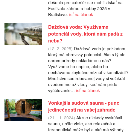
riešenia pre exteriér ste mohli získať na
Festivale záhrad a hobby 2025 v
Bratislave.
ísť na článok
Dažďová voda: Využívame
potenciál vody, ktorá nám padá z
neba?
(12. 2. 2025)
Dažďová voda je pokladom,
ktorý má obrovský potenciál. Ako s týmto
darom prírody nakladáme u nás?
Využívame ho naplno, alebo ho
nechávame zbytočne miznúť v kanalizácii?
Množstvo spotrebovanej vody si veľakrát
uvedomíme až vtedy, keď nám príde
vyúčtovanie…
ísť na článok
Vonkajšia sudová sauna - punc
jedinečnosti na vašej záhrade
(21. 11. 2024)
Ak ste niekedy vyskúšali
saunu, určite viete, aká relaxačná a
terapeutická môže byť a aké má výhody