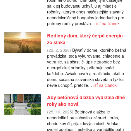
rodinného domu. Čím ďalej tým častejšie
sa k jej budovaniu uchyľujú aj mladšie
ročníky, ktorým dnes najčastejšie stavaný
nepodpivničený bungalov jednoducho pre
potreby rodiny prestáva…
ísť na článok
Rodinný dom, ktorý čerpá energiu
zo slnka
(22. 2. 2026)
Bývať v dome, ktorého bežná
prevádzka, teda vykurovanie, chladenie a
vetranie, sa sčasti či úplne zaobíde bez
energetickej prípojky, priťahuje snáď
každého. Avšak návrh a realizáciu takého
domu súčasná slovenská stavebná fyzika
nevie uchopiť, pretože…
ísť na článok
Aby betónová dlažba vydržala dlhé
roky ako nová
(25. 10. 2025)
Betónová dlažba je
neoddeliteľnou súčasťou záhrad, terás,
chodníkov či príjazdových ciest. Vďaka
svojej odolnosti, estetike a variabilite patrí