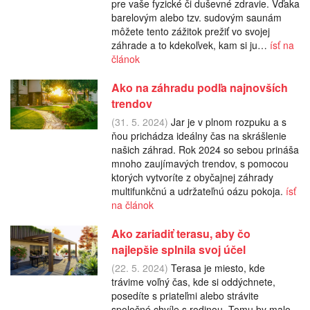
pre vaše fyzické či duševné zdravie. Vďaka
barelovým alebo tzv. sudovým saunám
môžete tento zážitok prežiť vo svojej
záhrade a to kdekoľvek, kam si ju…
ísť na
článok
Ako na záhradu podľa najnovších
trendov
(31. 5. 2024)
Jar je v plnom rozpuku a s
ňou prichádza ideálny čas na skrášlenie
našich záhrad. Rok 2024 so sebou prináša
mnoho zaujímavých trendov, s pomocou
ktorých vytvoríte z obyčajnej záhrady
multifunkčnú a udržateľnú oázu pokoja.
ísť
na článok
Ako zariadiť terasu, aby čo
najlepšie splnila svoj účel
(22. 5. 2024)
Terasa je miesto, kde
trávime voľný čas, kde si oddýchnete,
posedíte s priateľmi alebo strávite
spoločné chvíle s rodinou. Tomu by malo