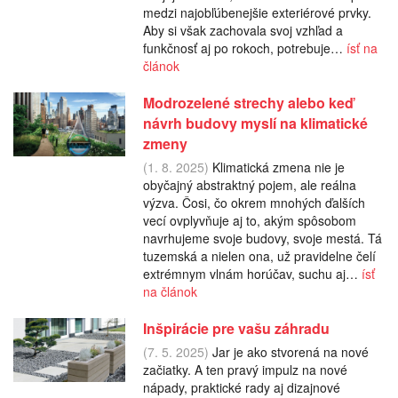
medzi najobľúbenejšie exteriérové prvky.
Aby si však zachovala svoj vzhľad a
funkčnosť aj po rokoch, potrebuje…
ísť na
článok
Modrozelené strechy alebo keď
návrh budovy myslí na klimatické
zmeny
(1. 8. 2025)
Klimatická zmena nie je
obyčajný abstraktný pojem, ale reálna
výzva. Čosi, čo okrem mnohých ďalších
vecí ovplyvňuje aj to, akým spôsobom
navrhujeme svoje budovy, svoje mestá. Tá
tuzemská a nielen ona, už pravidelne čelí
extrémnym vlnám horúčav, suchu aj…
ísť
na článok
Inšpirácie pre vašu záhradu
(7. 5. 2025)
Jar je ako stvorená na nové
začiatky. A ten pravý impulz na nové
nápady, praktické rady aj dizajnové