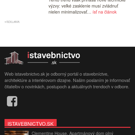
výzvy: veľké zasklenie musí zvládnuť
nielen minimalizovať…
ísť na článok
Web istavebnictvo.sk je odborný portál o stavebníctve,
architektúre a interiérovom dizajne. Našim poslaním je informovať
čitateľov o novinkách, postupoch a aktuálnych trendoch v odbore.
ISTAVEBNICTVO.SK
Clementine House. Apartmánový dom plný