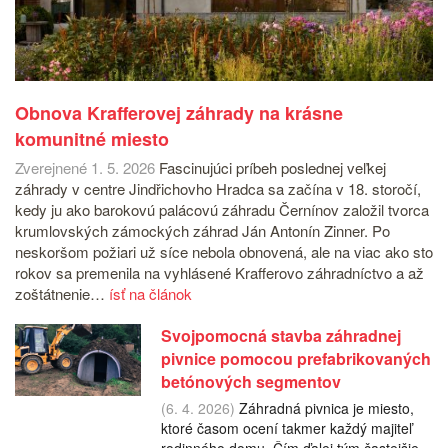
Obnova Krafferovej záhrady na krásne
komunitné miesto
Zverejnené 1. 5. 2026
Fascinujúci príbeh poslednej veľkej
záhrady v centre Jindřichovho Hradca sa začína v 18. storočí,
kedy ju ako barokovú palácovú záhradu Černínov založil tvorca
krumlovských zámockých záhrad Ján Antonín Zinner. Po
neskoršom požiari už síce nebola obnovená, ale na viac ako sto
rokov sa premenila na vyhlásené Krafferovo záhradníctvo a až
zoštátnenie…
ísť na článok
Svojpomocná stavba záhradnej
pivnice pomocou prefabrikovaných
betónových segmentov
(6. 4. 2026)
Záhradná pivnica je miesto,
ktoré časom ocení takmer každý majiteľ