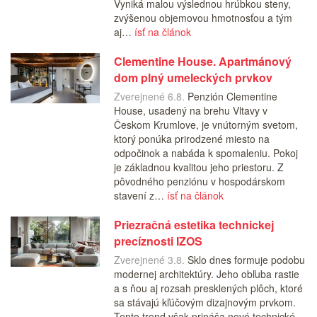
Vyniká malou výslednou hrúbkou steny,
zvýšenou objemovou hmotnosťou a tým
aj…
ísť na článok
Clementine House. Apartmánový
dom plný umeleckých prvkov
Zverejnené 6.8.
Penzión Clementine
House, usadený na brehu Vltavy v
Českom Krumlove, je vnútorným svetom,
ktorý ponúka prirodzené miesto na
odpočinok a nabáda k spomaleniu. Pokoj
je základnou kvalitou jeho priestoru. Z
pôvodného penziónu v hospodárskom
stavení z…
ísť na článok
Priezračná estetika technickej
precíznosti IZOS
Zverejnené 3.8.
Sklo dnes formuje podobu
modernej architektúry. Jeho obľuba rastie
a s ňou aj rozsah presklených plôch, ktoré
sa stávajú kľúčovým dizajnovým prvkom.
Tento trend však prináša nové technické