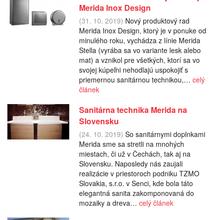
Merida Inox Design
(31. 10. 2019)
Nový produktový rad
Merida Inox Design, ktorý je v ponuke od
minulého roku, vychádza z línie Merida
Stella (vyrába sa vo variante lesk alebo
mat) a vznikol pre všetkých, ktorí sa vo
svojej kúpeľni nehodlajú uspokojiť s
priemernou sanitárnou technikou,…
celý
článek
Sanitárna technika Merida na
Slovensku
(24. 10. 2019)
So sanitárnymi doplnkami
Merida sme sa stretli na mnohých
miestach, či už v Čechách, tak aj na
Slovensku. Naposledy nás zaujali
realizácie v priestoroch podniku TZMO
Slovakia, s.r.o. v Senci, kde bola táto
elegantná sanita zakomponovaná do
mozaiky a dreva…
celý článek