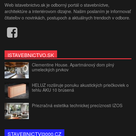
Web istavebnictvo.sk je odborný portál o stavebníctve,
architektúre a interiérovom dizajne. Našim poslaním je informovať
čitateľov o novinkách, postupoch a aktuálnych trendoch v odbore.
ISTAVEBNICTVO.SK
Clementine House. Apartmánový dom plný
umeleckých prvkov
HELUZ rozširuje ponuku akustických priečkoviek o
tehlu AKU 10 brúsená
Priezračná estetika technickej precíznosti IZOS
STAVEBNICTVI3000.CZ