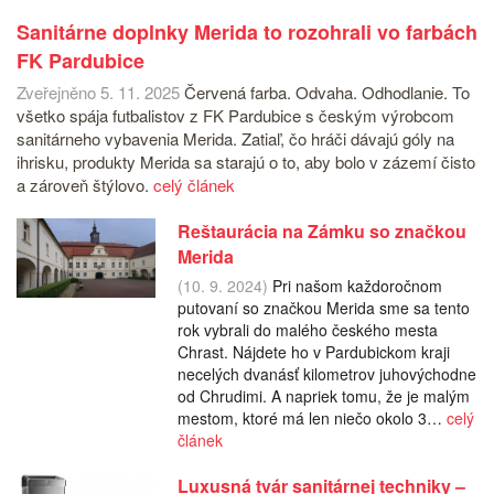
Sanitárne doplnky Merida to rozohrali vo farbách
FK Pardubice
Zveřejněno 5. 11. 2025
Červená farba. Odvaha. Odhodlanie. To
všetko spája futbalistov z FK Pardubice s českým výrobcom
sanitárneho vybavenia Merida. Zatiaľ, čo hráči dávajú góly na
ihrisku, produkty Merida sa starajú o to, aby bolo v zázemí čisto
a zároveň štýlovo.
celý článek
Reštaurácia na Zámku so značkou
Merida
(10. 9. 2024)
Pri našom každoročnom
putovaní so značkou Merida sme sa tento
rok vybrali do malého českého mesta
Chrast. Nájdete ho v Pardubickom kraji
necelých dvanásť kilometrov juhovýchodne
od Chrudimi. A napriek tomu, že je malým
mestom, ktoré má len niečo okolo 3…
celý
článek
Luxusná tvár sanitárnej techniky –