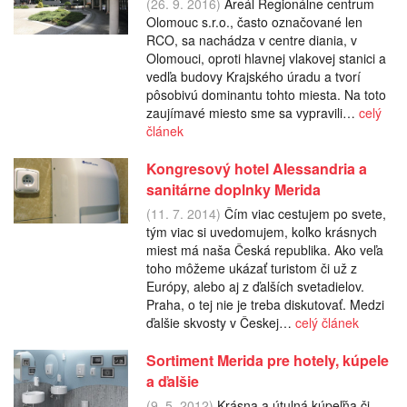
(26. 9. 2016)
Areál Regionálne centrum
Olomouc s.r.o., často označované len
RCO, sa nachádza v centre diania, v
Olomouci, oproti hlavnej vlakovej stanici a
vedľa budovy Krajského úradu a tvorí
pôsobivú dominantu tohto miesta. Na toto
zaujímavé miesto sme sa vypravili…
celý
článek
Kongresový hotel Alessandria a
sanitárne doplnky Merida
(11. 7. 2014)
Čím viac cestujem po svete,
tým viac si uvedomujem, koľko krásnych
miest má naša Česká republika. Ako veľa
toho môžeme ukázať turistom či už z
Európy, alebo aj z ďalších svetadielov.
Praha, o tej nie je treba diskutovať. Medzi
ďalšie skvosty v Českej…
celý článek
Sortiment Merida pre hotely, kúpele
a ďalšie
(9. 5. 2012)
Krásna a útulná kúpeľňa či