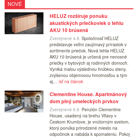
NOVÉ
HELUZ rozširuje ponuku
akustických priečkoviek o tehlu
AKU 10 brúsená
Zverejnené 4.8.
Spoločnosť HELUZ
predstavuje veľmi zaujímavý prírastok v
sortimente priečok. Nová tehla HELUZ
AKU 10 brúsená je určená pre nenosné
priečky v bytových aj rodinných domoch.
Vyniká malou výslednou hrúbkou steny,
zvýšenou objemovou hmotnosťou a tým
aj…
ísť na článok
Clementine House. Apartmánový
dom plný umeleckých prvkov
Zverejnené 6.8.
Penzión Clementine
House, usadený na brehu Vltavy v
Českom Krumlove, je vnútorným svetom,
ktorý ponúka prirodzené miesto na
odpočinok a nabáda k spomaleniu. Pokoj