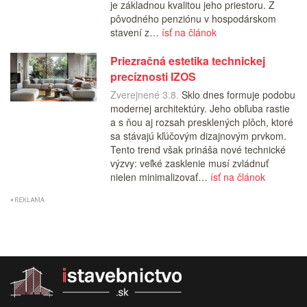
je základnou kvalitou jeho priestoru. Z
pôvodného penziónu v hospodárskom
stavení z…
ísť na článok
Priezračná estetika technickej
precíznosti IZOS
Zverejnené 3.8.
Sklo dnes formuje podobu
modernej architektúry. Jeho obľuba rastie
a s ňou aj rozsah presklených plôch, ktoré
sa stávajú kľúčovým dizajnovým prvkom.
Tento trend však prináša nové technické
výzvy: veľké zasklenie musí zvládnuť
nielen minimalizovať…
ísť na článok