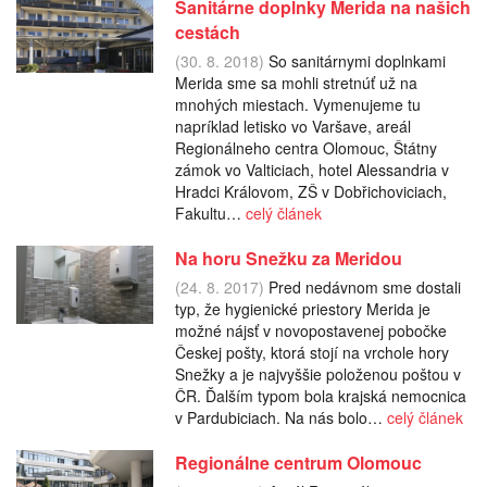
Sanitárne doplnky Merida na našich
cestách
(30. 8. 2018)
So sanitárnymi doplnkami
Merida sme sa mohli stretnúť už na
mnohých miestach. Vymenujeme tu
napríklad letisko vo Varšave, areál
Regionálneho centra Olomouc, Štátny
zámok vo Valticiach, hotel Alessandria v
Hradci Královom, ZŠ v Dobřichoviciach,
Fakultu…
celý článek
Na horu Snežku za Meridou
(24. 8. 2017)
Pred nedávnom sme dostali
typ, že hygienické priestory Merida je
možné nájsť v novopostavenej pobočke
Českej pošty, ktorá stojí na vrchole hory
Snežky a je najvyššie položenou poštou v
ČR. Ďalším typom bola krajská nemocnica
v Pardubiciach. Na nás bolo…
celý článek
Regionálne centrum Olomouc